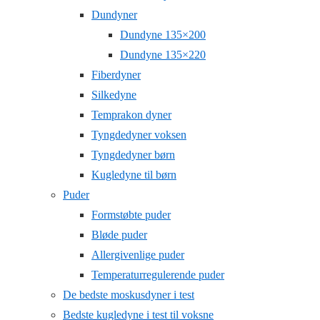
Dundyner
Dundyne 135×200
Dundyne 135×220
Fiberdyner
Silkedyne
Temprakon dyner
Tyngdedyner voksen
Tyngdedyner børn
Kugledyne til børn
Puder
Formstøbte puder
Bløde puder
Allergivenlige puder
Temperaturregulerende puder
De bedste moskusdyner i test
Bedste kugledyne i test til voksne