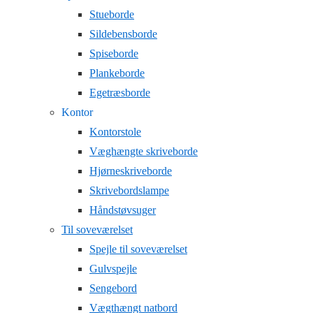
Stueborde
Sildebensborde
Spiseborde
Plankeborde
Egetræsborde
Kontor
Kontorstole
Væghængte skriveborde
Hjørneskriveborde
Skrivebordslampe
Håndstøvsuger
Til soveværelset
Spejle til soveværelset
Gulvspejle
Sengebord
Vægthængt natbord