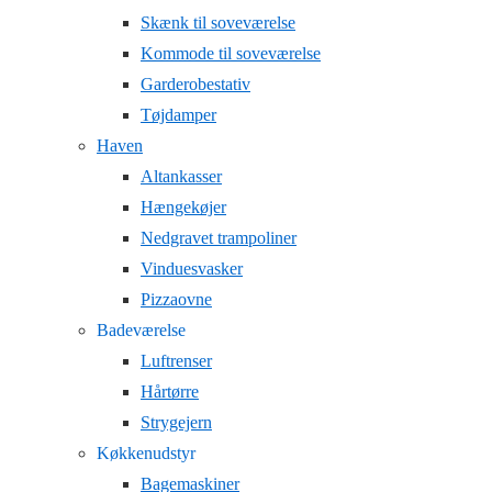
Skænk til soveværelse
Kommode til soveværelse
Garderobestativ
Tøjdamper
Haven
Altankasser
Hængekøjer
Nedgravet trampoliner
Vinduesvasker
Pizzaovne
Badeværelse
Luftrenser
Hårtørre
Strygejern
Køkkenudstyr
Bagemaskiner