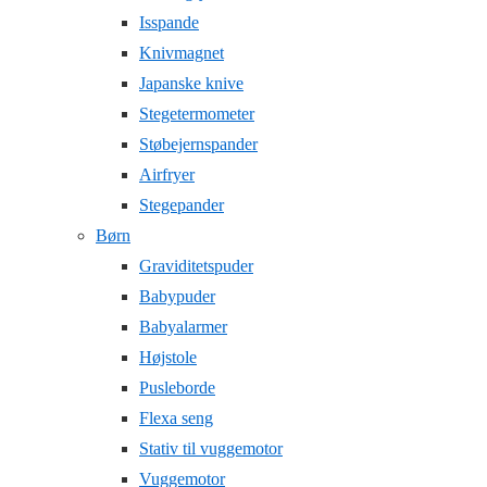
Isspande
Knivmagnet
Japanske knive
Stegetermometer
Støbejernspander
Airfryer
Stegepander
Børn
Graviditetspuder
Babypuder
Babyalarmer
Højstole
Pusleborde
Flexa seng
Stativ til vuggemotor
Vuggemotor