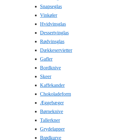
Snapseglas
Vinkøler
Hvidvinsglas
Dessertvinglas
Rødvinsglas
Dækkeservietter
Gafler
Bordknive
Skeer
Kaffekander
Chokoladeform
Æggebæger
Børneknive
Tallerkner
Grydelapper
Brødkurve