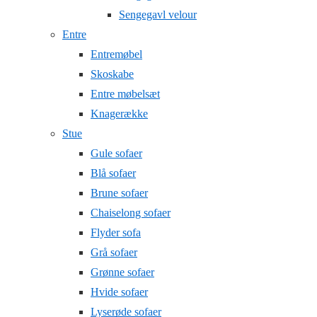
Sengegavl velour
Entre
Entremøbel
Skoskabe
Entre møbelsæt
Knagerække
Stue
Gule sofaer
Blå sofaer
Brune sofaer
Chaiselong sofaer
Flyder sofa
Grå sofaer
Grønne sofaer
Hvide sofaer
Lyserøde sofaer