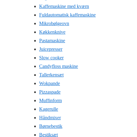
Kaffemaskine med kværn
Fuldautomatisk kaffemaskine
Mikrobølgeovn
Køkkenknive
Pastamaskine
Juicepresser
Slow cooker
Candyfloss maskine
Tallerkensæt
Wokpande
Pizzaspade
Muffinform
Kagerulle
Håndmixer
Børnebestik
Bestiksæt