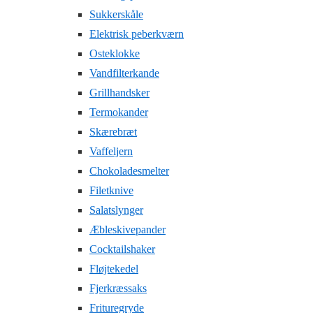
Sukkerskåle
Elektrisk peberkværn
Osteklokke
Vandfilterkande
Grillhandsker
Termokander
Skærebræt
Vaffeljern
Chokoladesmelter
Filetknive
Salatslynger
Æbleskivepander
Cocktailshaker
Fløjtekedel
Fjerkræssaks
Frituregryde