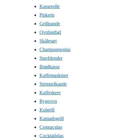
Kasserolle
Piskeris
Grillpande
Ovnfastfad
Skålesæt
Champagneglas
Stavblender
Brødkasse
Kaffemaskiner
Stempelkande
Kaffeskeer
Rygeovn
Kulgrill
Kamadogrill
Cognacglas
Cocktailglas