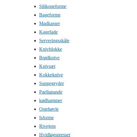
Silikoneforme
Bageforme
Madkasser
Kagefade
Serveringsskåle
Knivblokke
Brødknive
Knivsæt
Kokkeknive
Suppegryder
Paellapande
kødhammer
Ostehøvle
Isforme
Rivejern
Hvidløgspresser