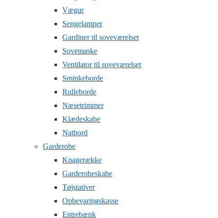
Vægur
Sengelamper
Gardiner til soveværelset
Sovemaske
Ventilator til soveværelset
Sminkeborde
Rulleborde
Næsetrimmer
Klædeskabe
Natbord
Garderobe
Knagerække
Garderobeskabe
Tøjstativer
Opbevaringskasse
Entrebænk