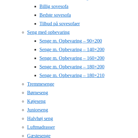
Billig sovesofa
Bedste sovesofa
Tilbud på sovesofaer
Seng med opbevaring
Senge m. Opbevaring – 90×200
Senge m. Opbevaring – 140×200
Senge m. Opbevaring – 160×200
Senge m. Opbevaring – 180×200
Senge m. Opbevaring – 180×210
Tremmesenge
Børneseng
Køjeseng
Juniorseng
Halvhøj seng
Luftmadrasser
Gæstesenge