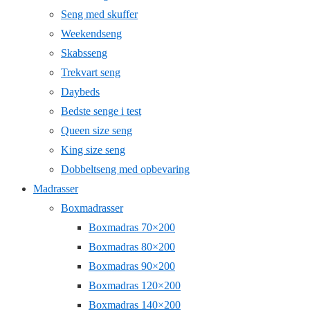
Seng med skuffer
Weekendseng
Skabsseng
Trekvart seng
Daybeds
Bedste senge i test
Queen size seng
King size seng
Dobbeltseng med opbevaring
Madrasser
Boxmadrasser
Boxmadras 70×200
Boxmadras 80×200
Boxmadras 90×200
Boxmadras 120×200
Boxmadras 140×200