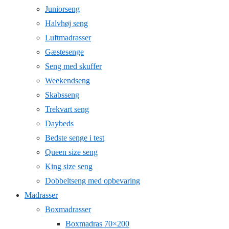
Juniorseng
Halvhøj seng
Luftmadrasser
Gæstesenge
Seng med skuffer
Weekendseng
Skabsseng
Trekvart seng
Daybeds
Bedste senge i test
Queen size seng
King size seng
Dobbeltseng med opbevaring
Madrasser
Boxmadrasser
Boxmadras 70×200