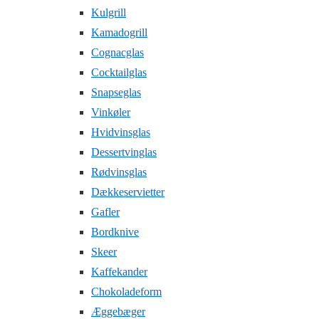
Kulgrill
Kamadogrill
Cognacglas
Cocktailglas
Snapseglas
Vinkøler
Hvidvinsglas
Dessertvinglas
Rødvinsglas
Dækkeservietter
Gafler
Bordknive
Skeer
Kaffekander
Chokoladeform
Æggebæger