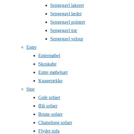
Sengegavl lakeret
Sengegavl læder
Sengegavl polstret
Sengegavl træ
Sengegavl velour
Entre
Entremøbel
Skoskabe
Entre møbelsæt
Knagerække
Stue
Gule sofaer
Blå sofaer
Brune sofaer
Chaiselong sofaer
Flyder sofa