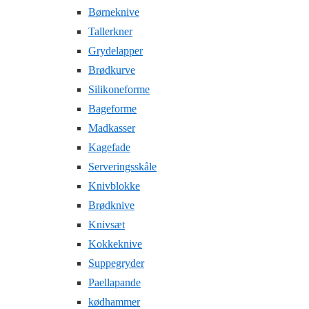
Børneknive
Tallerkner
Grydelapper
Brødkurve
Silikoneforme
Bageforme
Madkasser
Kagefade
Serveringsskåle
Knivblokke
Brødknive
Knivsæt
Kokkeknive
Suppegryder
Paellapande
kødhammer