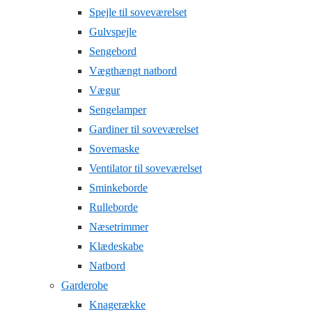
Spejle til soveværelset
Gulvspejle
Sengebord
Vægthængt natbord
Vægur
Sengelamper
Gardiner til soveværelset
Sovemaske
Ventilator til soveværelset
Sminkeborde
Rulleborde
Næsetrimmer
Klædeskabe
Natbord
Garderobe
Knagerække