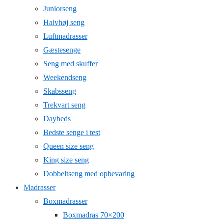
Juniorseng
Halvhøj seng
Luftmadrasser
Gæstesenge
Seng med skuffer
Weekendseng
Skabsseng
Trekvart seng
Daybeds
Bedste senge i test
Queen size seng
King size seng
Dobbeltseng med opbevaring
Madrasser
Boxmadrasser
Boxmadras 70×200