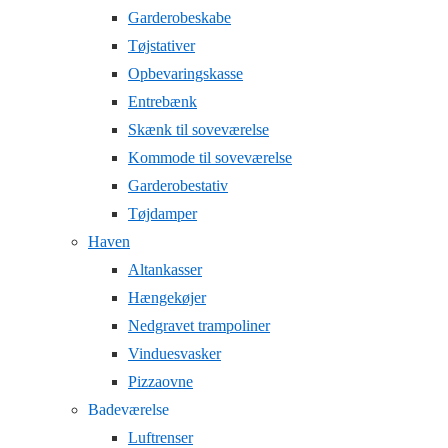
Garderobeskabe
Tøjstativer
Opbevaringskasse
Entrebænk
Skænk til soveværelse
Kommode til soveværelse
Garderobestativ
Tøjdamper
Haven
Altankasser
Hængekøjer
Nedgravet trampoliner
Vinduesvasker
Pizzaovne
Badeværelse
Luftrenser