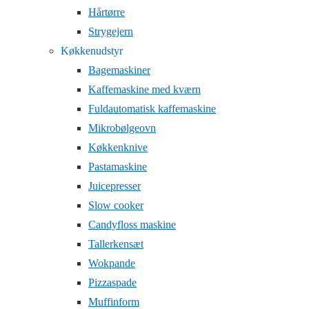
Hårtørre
Strygejern
Køkkenudstyr
Bagemaskiner
Kaffemaskine med kværn
Fuldautomatisk kaffemaskine
Mikrobølgeovn
Køkkenknive
Pastamaskine
Juicepresser
Slow cooker
Candyfloss maskine
Tallerkensæt
Wokpande
Pizzaspade
Muffinform