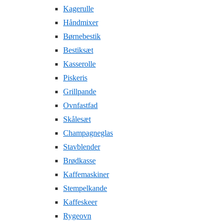
Kagerulle
Håndmixer
Børnebestik
Bestiksæt
Kasserolle
Piskeris
Grillpande
Ovnfastfad
Skålesæt
Champagneglas
Stavblender
Brødkasse
Kaffemaskiner
Stempelkande
Kaffeskeer
Rygeovn