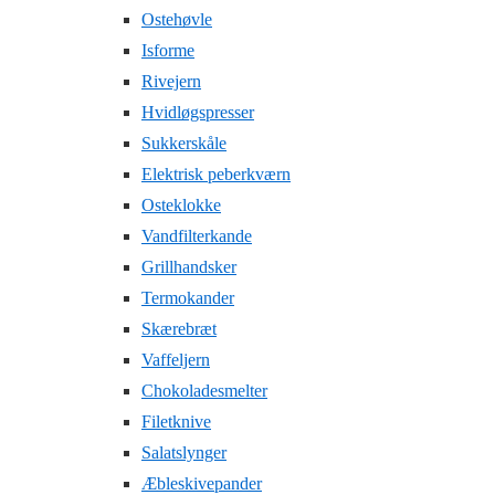
Ostehøvle
Isforme
Rivejern
Hvidløgspresser
Sukkerskåle
Elektrisk peberkværn
Osteklokke
Vandfilterkande
Grillhandsker
Termokander
Skærebræt
Vaffeljern
Chokoladesmelter
Filetknive
Salatslynger
Æbleskivepander