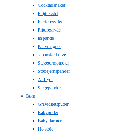
Cocktailshaker
Fløjtekedel
Fjerkræssaks
Frituregryde
Isspande
Knivmagnet
Japanske knive
Stegetermometer
Støbejernspander
Airfryer
Stegepander
Børn
Graviditetspuder
Babypuder
Babyalarmer
Højstole