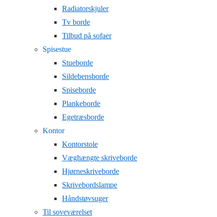
Radiatorskjuler
Tv borde
Tilbud på sofaer
Spisestue
Stueborde
Sildebensborde
Spiseborde
Plankeborde
Egetræsborde
Kontor
Kontorstole
Væghængte skriveborde
Hjørneskriveborde
Skrivebordslampe
Håndstøvsuger
Til soveværelset