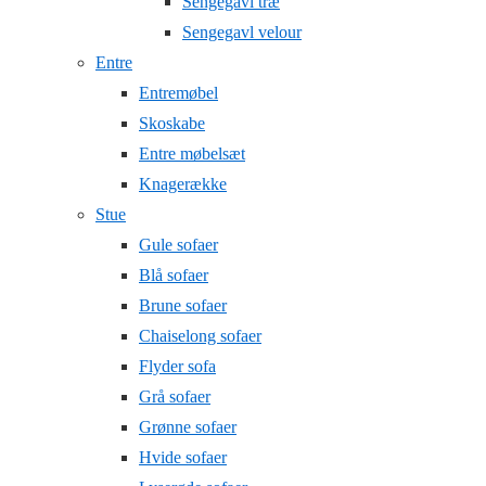
Sengegavl træ
Sengegavl velour
Entre
Entremøbel
Skoskabe
Entre møbelsæt
Knagerække
Stue
Gule sofaer
Blå sofaer
Brune sofaer
Chaiselong sofaer
Flyder sofa
Grå sofaer
Grønne sofaer
Hvide sofaer