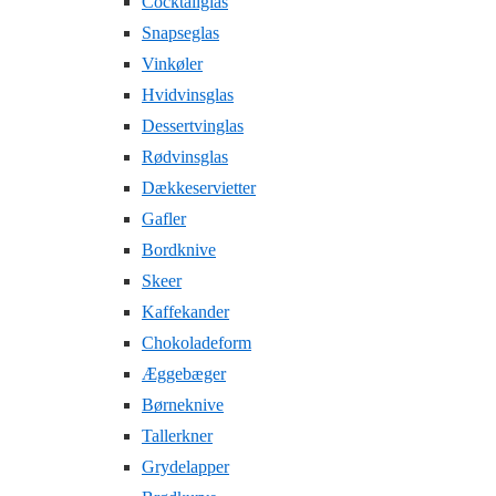
Cocktailglas
Snapseglas
Vinkøler
Hvidvinsglas
Dessertvinglas
Rødvinsglas
Dækkeservietter
Gafler
Bordknive
Skeer
Kaffekander
Chokoladeform
Æggebæger
Børneknive
Tallerkner
Grydelapper