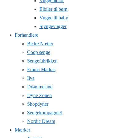
Vuggemotor
Elbiler til børn
Vugge til baby
Slyngevugger
Forhandlere
Bedre Nætter
Coop senge
Sengefabrikken
Emma Madras
Ilva
Drømmeland
Dyne Zonen
Shopdyner
Sengekompagniet
Nordic Dream
Mærker