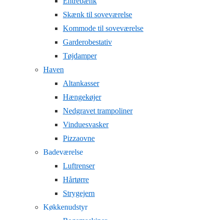
Entrebænk
Skænk til soveværelse
Kommode til soveværelse
Garderobestativ
Tøjdamper
Haven
Altankasser
Hængekøjer
Nedgravet trampoliner
Vinduesvasker
Pizzaovne
Badeværelse
Luftrenser
Hårtørre
Strygejern
Køkkenudstyr