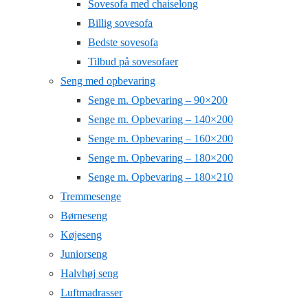
Sovesofa med chaiselong
Billig sovesofa
Bedste sovesofa
Tilbud på sovesofaer
Seng med opbevaring
Senge m. Opbevaring – 90×200
Senge m. Opbevaring – 140×200
Senge m. Opbevaring – 160×200
Senge m. Opbevaring – 180×200
Senge m. Opbevaring – 180×210
Tremmesenge
Børneseng
Køjeseng
Juniorseng
Halvhøj seng
Luftmadrasser