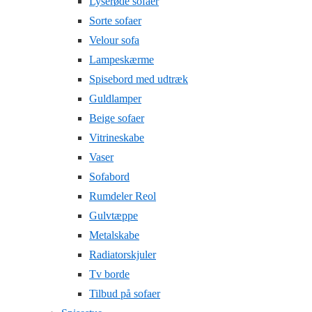
Lyserøde sofaer
Sorte sofaer
Velour sofa
Lampeskærme
Spisebord med udtræk
Guldlamper
Beige sofaer
Vitrineskabe
Vaser
Sofabord
Rumdeler Reol
Gulvtæppe
Metalskabe
Radiatorskjuler
Tv borde
Tilbud på sofaer