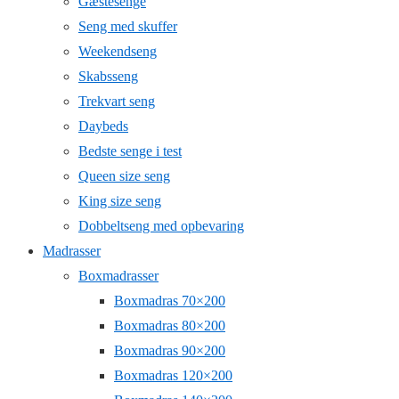
Gæstesenge
Seng med skuffer
Weekendseng
Skabsseng
Trekvart seng
Daybeds
Bedste senge i test
Queen size seng
King size seng
Dobbeltseng med opbevaring
Madrasser
Boxmadrasser
Boxmadras 70×200
Boxmadras 80×200
Boxmadras 90×200
Boxmadras 120×200