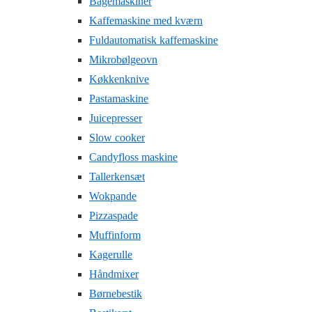
Bagemaskiner
Kaffemaskine med kværn
Fuldautomatisk kaffemaskine
Mikrobølgeovn
Køkkenknive
Pastamaskine
Juicepresser
Slow cooker
Candyfloss maskine
Tallerkensæt
Wokpande
Pizzaspade
Muffinform
Kagerulle
Håndmixer
Børnebestik