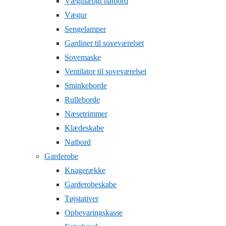
Vægthængt natbord
Vægur
Sengelamper
Gardiner til soveværelset
Sovemaske
Ventilator til soveværelset
Sminkeborde
Rulleborde
Næsetrimmer
Klædeskabe
Natbord
Garderobe
Knagerække
Garderobeskabe
Tøjstativer
Opbevaringskasse