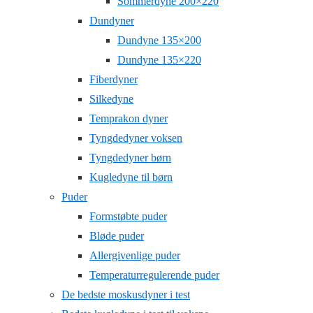
Sommerdyne 200×220
Dundyner
Dundyne 135×200
Dundyne 135×220
Fiberdyner
Silkedyne
Temprakon dyner
Tyngdedyner voksen
Tyngdedyner børn
Kugledyne til børn
Puder
Formstøbte puder
Bløde puder
Allergivenlige puder
Temperaturregulerende puder
De bedste moskusdyner i test