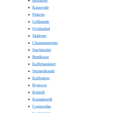
Bestiksæt
Kasserolle
Piskeris
Grillpande
Ovnfastfad
Skålesæt
Champagneglas
Stavblender
Brødkasse
Kaffemaskiner
Stempelkande
Kaffeskeer
Rygeovn
Kulgrill
Kamadogrill
Cognacglas