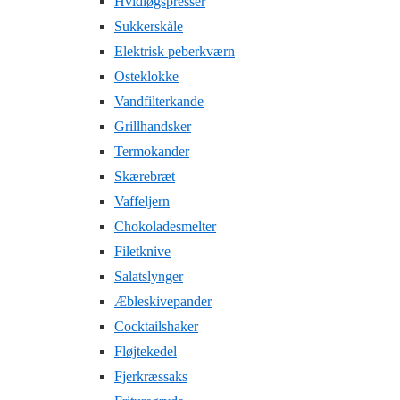
Hvidløgspresser
Sukkerskåle
Elektrisk peberkværn
Osteklokke
Vandfilterkande
Grillhandsker
Termokander
Skærebræt
Vaffeljern
Chokoladesmelter
Filetknive
Salatslynger
Æbleskivepander
Cocktailshaker
Fløjtekedel
Fjerkræssaks