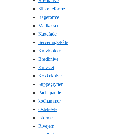
Brødkurve
Silikoneforme
Bageforme
Madkasser
Kagefade
Serveringsskåle
Knivblokke
Brødknive
Knivsæt
Kokkeknive
Suppegryder
Paellapande
kødhammer
Ostehøvle
Isforme
Rivejern