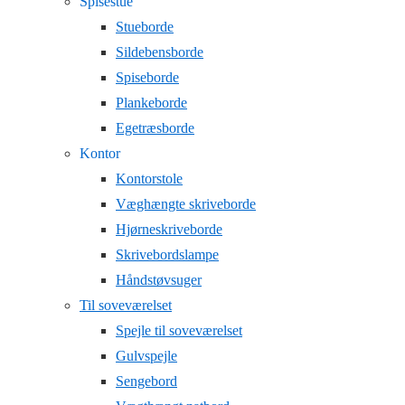
Spisestue
Stueborde
Sildebensborde
Spiseborde
Plankeborde
Egetræsborde
Kontor
Kontorstole
Væghængte skriveborde
Hjørneskriveborde
Skrivebordslampe
Håndstøvsuger
Til soveværelset
Spejle til soveværelset
Gulvspejle
Sengebord