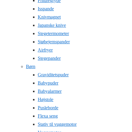
Frituregryde
Isspande
Knivmagnet
Japanske knive
Stegetermometer
Støbejernspander
Airfryer
Stegepander
Børn
Graviditetspuder
Babypuder
Babyalarmer
Højstole
Pusleborde
Flexa seng
Stativ til vuggemotor