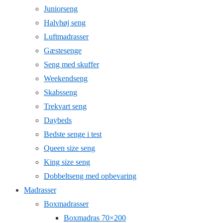
Juniorseng
Halvhøj seng
Luftmadrasser
Gæstesenge
Seng med skuffer
Weekendseng
Skabsseng
Trekvart seng
Daybeds
Bedste senge i test
Queen size seng
King size seng
Dobbeltseng med opbevaring
Madrasser
Boxmadrasser
Boxmadras 70×200