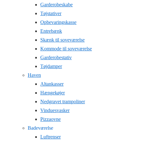
Garderobeskabe
Tøjstativer
Opbevaringskasse
Entrebænk
Skænk til soveværelse
Kommode til soveværelse
Garderobestativ
Tøjdamper
Haven
Altankasser
Hængekøjer
Nedgravet trampoliner
Vinduesvasker
Pizzaovne
Badeværelse
Luftrenser