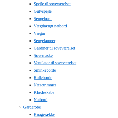
Spejle til soveværelset
Gulvspejle
Sengebord
Vægthængt natbord
Vægur
Sengelamper
Gardiner til soveværelset
Sovemaske
Ventilator til soveværelset
Sminkeborde
Rulleborde
Næsetrimmer
Klædeskabe
Natbord
Garderobe
Knagerække