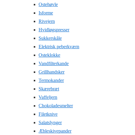
Ostehøvle
Isforme
Rivejern
Hvidløgspresser
Sukkerskåle
Elektrisk peberkværn
Osteklokke
Vandfilterkande
Grillhandsker
Termokander
Skærebræt
Vaffeljern
Chokoladesmelter
Filetknive
Salatslynger
Æbleskivepander