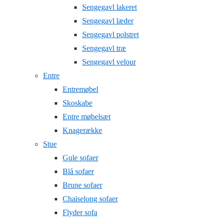
Sengegavl lakeret
Sengegavl læder
Sengegavl polstret
Sengegavl træ
Sengegavl velour
Entre
Entremøbel
Skoskabe
Entre møbelsæt
Knagerække
Stue
Gule sofaer
Blå sofaer
Brune sofaer
Chaiselong sofaer
Flyder sofa