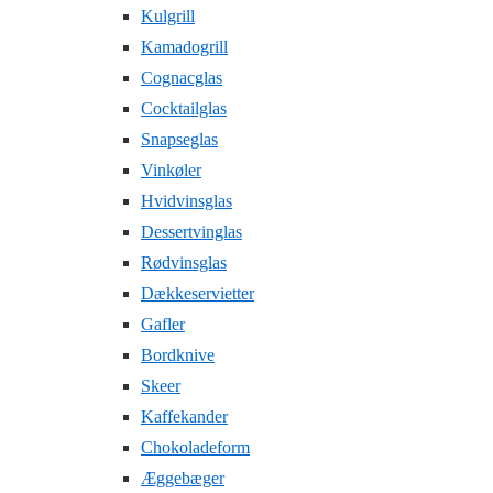
Kulgrill
Kamadogrill
Cognacglas
Cocktailglas
Snapseglas
Vinkøler
Hvidvinsglas
Dessertvinglas
Rødvinsglas
Dækkeservietter
Gafler
Bordknive
Skeer
Kaffekander
Chokoladeform
Æggebæger