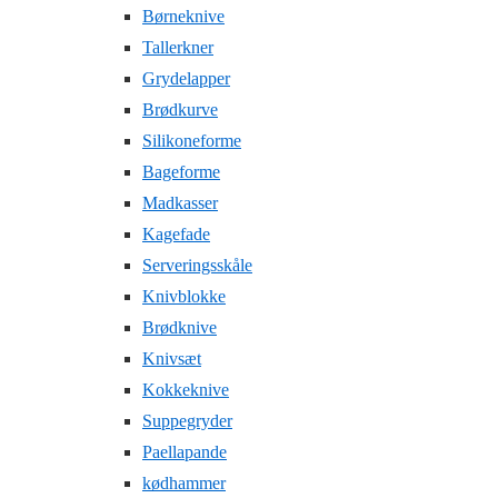
Børneknive
Tallerkner
Grydelapper
Brødkurve
Silikoneforme
Bageforme
Madkasser
Kagefade
Serveringsskåle
Knivblokke
Brødknive
Knivsæt
Kokkeknive
Suppegryder
Paellapande
kødhammer