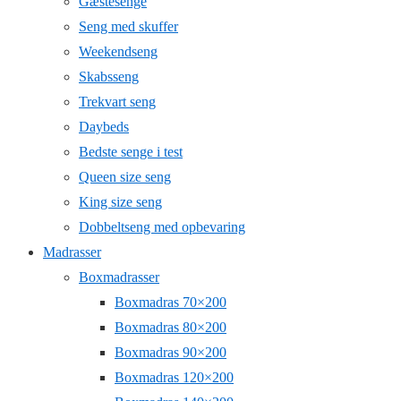
Gæstesenge
Seng med skuffer
Weekendseng
Skabsseng
Trekvart seng
Daybeds
Bedste senge i test
Queen size seng
King size seng
Dobbeltseng med opbevaring
Madrasser
Boxmadrasser
Boxmadras 70×200
Boxmadras 80×200
Boxmadras 90×200
Boxmadras 120×200