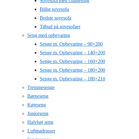
Sovesofa med chaiselong
Billig sovesofa
Bedste sovesofa
Tilbud på sovesofaer
Seng med opbevaring
Senge m. Opbevaring – 90×200
Senge m. Opbevaring – 140×200
Senge m. Opbevaring – 160×200
Senge m. Opbevaring – 180×200
Senge m. Opbevaring – 180×210
Tremmesenge
Børneseng
Køjeseng
Juniorseng
Halvhøj seng
Luftmadrasser