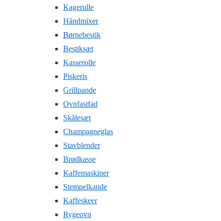
Kagerulle
Håndmixer
Børnebestik
Bestiksæt
Kasserolle
Piskeris
Grillpande
Ovnfastfad
Skålesæt
Champagneglas
Stavblender
Brødkasse
Kaffemaskiner
Stempelkande
Kaffeskeer
Rygeovn