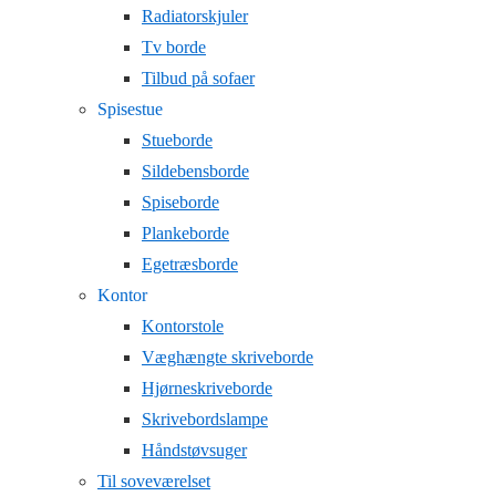
Radiatorskjuler
Tv borde
Tilbud på sofaer
Spisestue
Stueborde
Sildebensborde
Spiseborde
Plankeborde
Egetræsborde
Kontor
Kontorstole
Væghængte skriveborde
Hjørneskriveborde
Skrivebordslampe
Håndstøvsuger
Til soveværelset