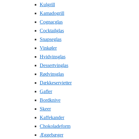
Kulgrill
Kamadogrill
Cognacglas
Cocktailglas
Snapseglas
Vinkøler
Hvidvinsglas
Dessertvinglas
Rødvinsglas
Dækkeservietter
Gafler
Bordknive
Skeer
Kaffekander
Chokoladeform
Æggebæger