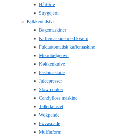
Hårtørre
Strygejern
Køkkenudstyr
Bagemaskiner
Kaffemaskine med kværn
Fuldautomatisk kaffemaskine
Mikrobølgeovn
Køkkenknive
Pastamaskine
Juicepresser
Slow cooker
Candyfloss maskine
Tallerkensæt
Wokpande
Pizzaspade
Muffinform