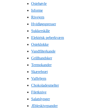
Ostehøvle
Isforme
Rivejern
Hvidløgspresser
Sukkerskåle
Elektrisk peberkværn
Osteklokke
Vandfilterkande
Grillhandsker
Termokander
Skærebræt
Vaffeljern
Chokoladesmelter
Filetknive
Salatslynger
Æbleskivepander