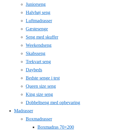
Juniorseng
Halvhøj seng
Luftmadrasser
Gæstesenge
Seng med skuffer
Weekendseng
Skabsseng
Trekvart seng
Daybeds
Bedste senge i test
Queen size seng
King size seng
Dobbeltseng med opbevaring
Madrasser
Boxmadrasser
Boxmadras 70×200