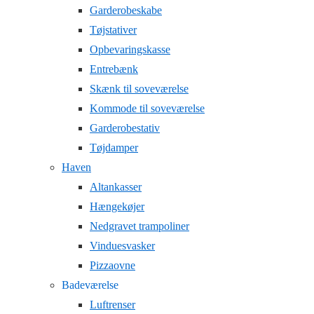
Garderobeskabe
Tøjstativer
Opbevaringskasse
Entrebænk
Skænk til soveværelse
Kommode til soveværelse
Garderobestativ
Tøjdamper
Haven
Altankasser
Hængekøjer
Nedgravet trampoliner
Vinduesvasker
Pizzaovne
Badeværelse
Luftrenser