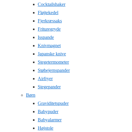
Cocktailshaker
Fløjtekedel
Fjerkræssaks
Frituregryde
Isspande
Knivmagnet
Japanske knive
Stegetermometer
Støbejernspander
Airfryer
Stegepander
Børn
Graviditetspuder
Babypuder
Babyalarmer
Højstole