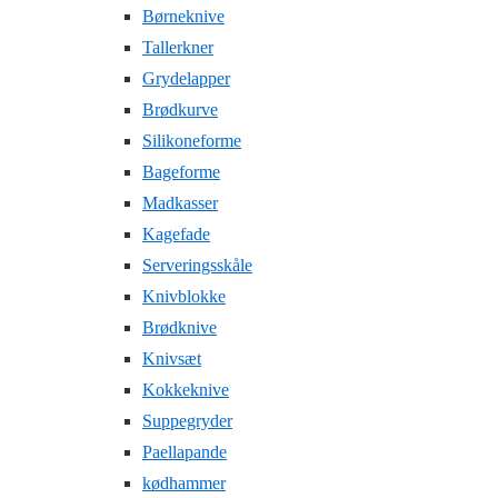
Børneknive
Tallerkner
Grydelapper
Brødkurve
Silikoneforme
Bageforme
Madkasser
Kagefade
Serveringsskåle
Knivblokke
Brødknive
Knivsæt
Kokkeknive
Suppegryder
Paellapande
kødhammer