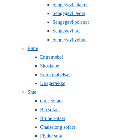
Sengegavl lakeret
Sengegavl læder
Sengegavl polstret
Sengegavl træ
Sengegavl velour
Entre
Entremøbel
Skoskabe
Entre møbelsæt
Knagerække
Stue
Gule sofaer
Blå sofaer
Brune sofaer
Chaiselong sofaer
Flyder sofa