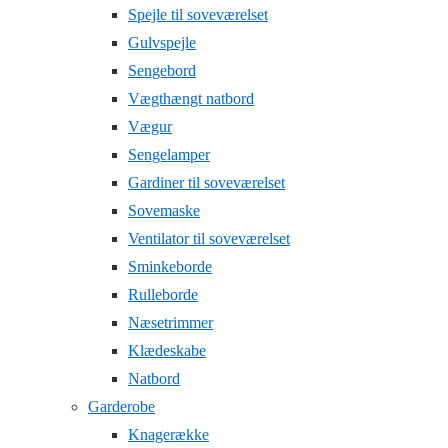
Spejle til soveværelset
Gulvspejle
Sengebord
Vægthængt natbord
Vægur
Sengelamper
Gardiner til soveværelset
Sovemaske
Ventilator til soveværelset
Sminkeborde
Rulleborde
Næsetrimmer
Klædeskabe
Natbord
Garderobe
Knagerække