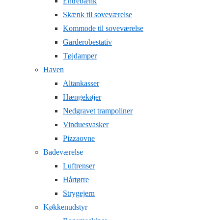
Entrebænk
Skænk til soveværelse
Kommode til soveværelse
Garderobestativ
Tøjdamper
Haven
Altankasser
Hængekøjer
Nedgravet trampoliner
Vinduesvasker
Pizzaovne
Badeværelse
Luftrenser
Hårtørre
Strygejern
Køkkenudstyr