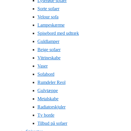
Lyserøde sofaer
Sorte sofaer
Velour sofa
Lampeskærme
Spisebord med udtræk
Guldlamper
Beige sofaer
Vitrineskabe
Vaser
Sofabord
Rumdeler Reol
Gulvtæppe
Metalskabe
Radiatorskjuler
Tv borde
Tilbud på sofaer