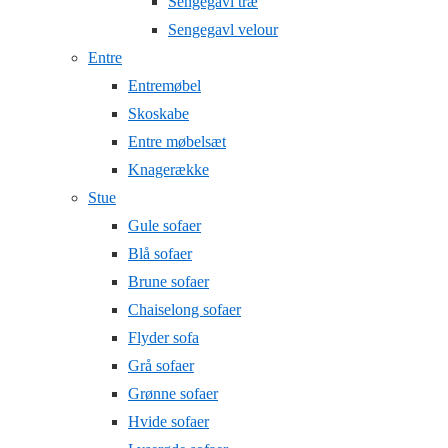
Sengegavl træ
Sengegavl velour
Entre
Entremøbel
Skoskabe
Entre møbelsæt
Knagerække
Stue
Gule sofaer
Blå sofaer
Brune sofaer
Chaiselong sofaer
Flyder sofa
Grå sofaer
Grønne sofaer
Hvide sofaer