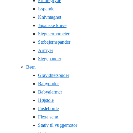
Frituregryde
Isspande
Knivmagnet
Japanske knive
Stegetermometer
Støbejernspander
Airfryer
Stegepander
Børn
Graviditetspuder
Babypuder
Babyalarmer
Højstole
Pusleborde
Flexa seng
Stativ til vuggemotor