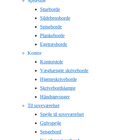
Spisestue
Stueborde
Sildebensborde
Spiseborde
Plankeborde
Egetræsborde
Kontor
Kontorstole
Væghængte skriveborde
Hjørneskriveborde
Skrivebordslampe
Håndstøvsuger
Til soveværelset
Spejle til soveværelset
Gulvspejle
Sengebord