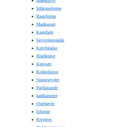
Brødkurve
Silikoneforme
Bageforme
Madkasser
Kagefade
Serveringsskåle
Knivblokke
Brødknive
Knivsæt
Kokkeknive
Suppegryder
Paellapande
kødhammer
Ostehøvle
Isforme
Rivejern