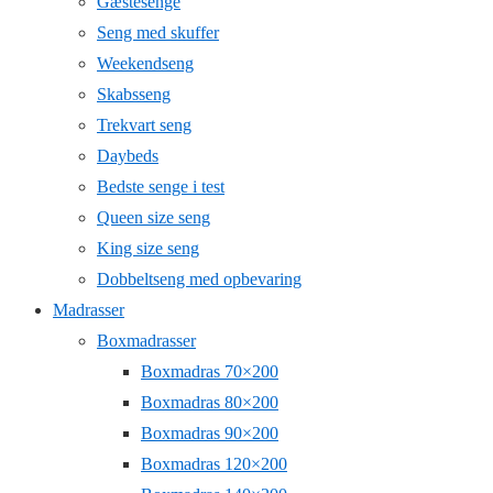
Gæstesenge
Seng med skuffer
Weekendseng
Skabsseng
Trekvart seng
Daybeds
Bedste senge i test
Queen size seng
King size seng
Dobbeltseng med opbevaring
Madrasser
Boxmadrasser
Boxmadras 70×200
Boxmadras 80×200
Boxmadras 90×200
Boxmadras 120×200