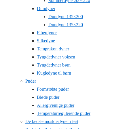
Sommerdyne 200×220
Dundyner
Dundyne 135×200
Dundyne 135×220
Fiberdyner
Silkedyne
Temprakon dyner
Tyngdedyner voksen
Tyngdedyner børn
Kugledyne til børn
Puder
Formstøbte puder
Bløde puder
Allergivenlige puder
Temperaturregulerende puder
De bedste moskusdyner i test