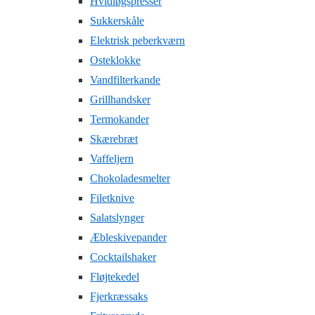
Hvidløgspresser
Sukkerskåle
Elektrisk peberkværn
Osteklokke
Vandfilterkande
Grillhandsker
Termokander
Skærebræt
Vaffeljern
Chokoladesmelter
Filetknive
Salatslynger
Æbleskivepander
Cocktailshaker
Fløjtekedel
Fjerkræssaks