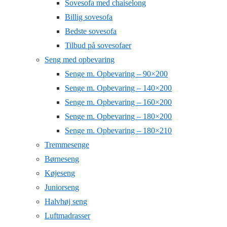
Sovesofa med chaiselong
Billig sovesofa
Bedste sovesofa
Tilbud på sovesofaer
Seng med opbevaring
Senge m. Opbevaring – 90×200
Senge m. Opbevaring – 140×200
Senge m. Opbevaring – 160×200
Senge m. Opbevaring – 180×200
Senge m. Opbevaring – 180×210
Tremmesenge
Børneseng
Køjeseng
Juniorseng
Halvhøj seng
Luftmadrasser