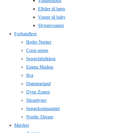
Vuggemotor
Elbiler til børn
Vugge til baby
Slyngevugger
Forhandlere
Bedre Nætter
Coop senge
Sengefabrikken
Emma Madras
Ilva
Drømmeland
Dyne Zonen
Shopdyner
Sengekompagniet
Nordic Dream
Mærker