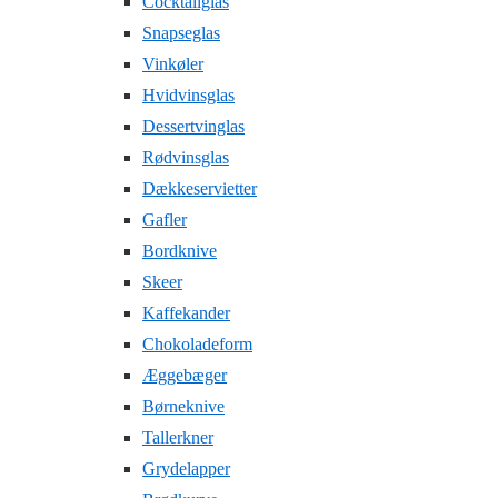
Cocktailglas
Snapseglas
Vinkøler
Hvidvinsglas
Dessertvinglas
Rødvinsglas
Dækkeservietter
Gafler
Bordknive
Skeer
Kaffekander
Chokoladeform
Æggebæger
Børneknive
Tallerkner
Grydelapper