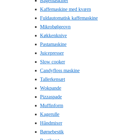
Bagemaskiner
Kaffemaskine med kværn
Fuldautomatisk kaffemaskine
Mikrobølgeovn
Køkkenknive
Pastamaskine
Juicepresser
Slow cooker
Candyfloss maskine
Tallerkensæt
Wokpande
Pizzaspade
Muffinform
Kagerulle
Håndmixer
Børnebestik