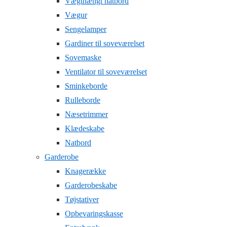
Vægthængt natbord
Vægur
Sengelamper
Gardiner til soveværelset
Sovemaske
Ventilator til soveværelset
Sminkeborde
Rulleborde
Næsetrimmer
Klædeskabe
Natbord
Garderobe
Knagerække
Garderobeskabe
Tøjstativer
Opbevaringskasse