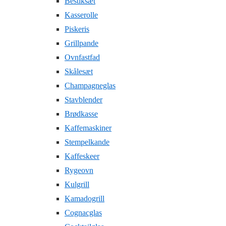
Bestiksæt
Kasserolle
Piskeris
Grillpande
Ovnfastfad
Skålesæt
Champagneglas
Stavblender
Brødkasse
Kaffemaskiner
Stempelkande
Kaffeskeer
Rygeovn
Kulgrill
Kamadogrill
Cognacglas