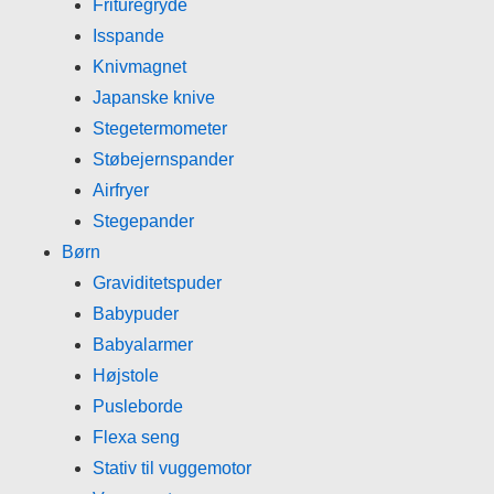
Frituregryde
Isspande
Knivmagnet
Japanske knive
Stegetermometer
Støbejernspander
Airfryer
Stegepander
Børn
Graviditetspuder
Babypuder
Babyalarmer
Højstole
Pusleborde
Flexa seng
Stativ til vuggemotor