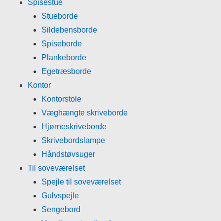
Spisestue
Stueborde
Sildebensborde
Spiseborde
Plankeborde
Egetræsborde
Kontor
Kontorstole
Væghængte skriveborde
Hjørneskriveborde
Skrivebordslampe
Håndstøvsuger
Til soveværelset
Spejle til soveværelset
Gulvspejle
Sengebord