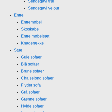
Sengegavl træ
Sengegavl velour
Entre
Entremøbel
Skoskabe
Entre møbelsæt
Knagerække
Stue
Gule sofaer
Blå sofaer
Brune sofaer
Chaiselong sofaer
Flyder sofa
Grå sofaer
Grønne sofaer
Hvide sofaer