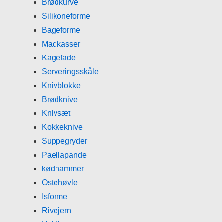
Brødkurve
Silikoneforme
Bageforme
Madkasser
Kagefade
Serveringsskåle
Knivblokke
Brødknive
Knivsæt
Kokkeknive
Suppegryder
Paellapande
kødhammer
Ostehøvle
Isforme
Rivejern