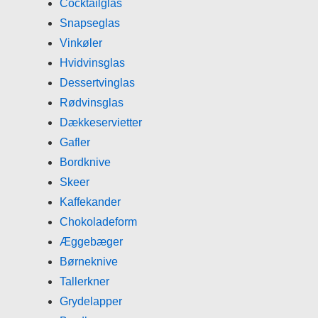
Cocktailglas
Snapseglas
Vinkøler
Hvidvinsglas
Dessertvinglas
Rødvinsglas
Dækkeservietter
Gafler
Bordknive
Skeer
Kaffekander
Chokoladeform
Æggebæger
Børneknive
Tallerkner
Grydelapper