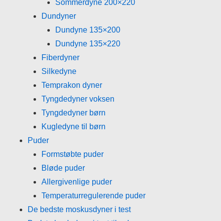
Sommerdyne 200×220
Dundyner
Dundyne 135×200
Dundyne 135×220
Fiberdyner
Silkedyne
Temprakon dyner
Tyngdedyner voksen
Tyngdedyner børn
Kugledyne til børn
Puder
Formstøbte puder
Bløde puder
Allergivenlige puder
Temperaturregulerende puder
De bedste moskusdyner i test