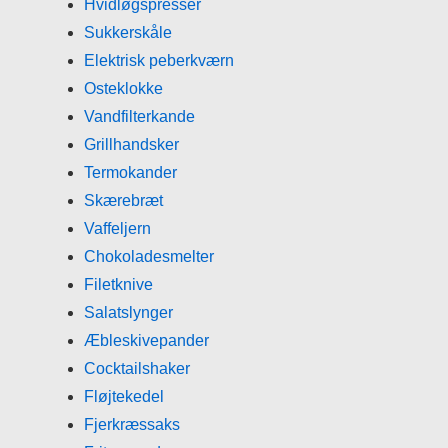
Hvidløgspresser
Sukkerskåle
Elektrisk peberkværn
Osteklokke
Vandfilterkande
Grillhandsker
Termokander
Skærebræt
Vaffeljern
Chokoladesmelter
Filetknive
Salatslynger
Æbleskivepander
Cocktailshaker
Fløjtekedel
Fjerkræssaks