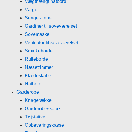
Vægthængt natbord
Vægur
Sengelamper
Gardiner til soveværelset
Sovemaske
Ventilator til soveværelset
Sminkeborde
Rulleborde
Næsetrimmer
Klædeskabe
Natbord
Garderobe
Knagerække
Garderobeskabe
Tøjstativer
Opbevaringskasse