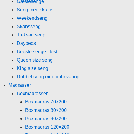
Gæstesenge
Seng med skuffer
Weekendseng
Skabsseng
Trekvart seng
Daybeds
Bedste senge i test
Queen size seng
King size seng
Dobbeltseng med opbevaring
Madrasser
Boxmadrasser
Boxmadras 70×200
Boxmadras 80×200
Boxmadras 90×200
Boxmadras 120×200