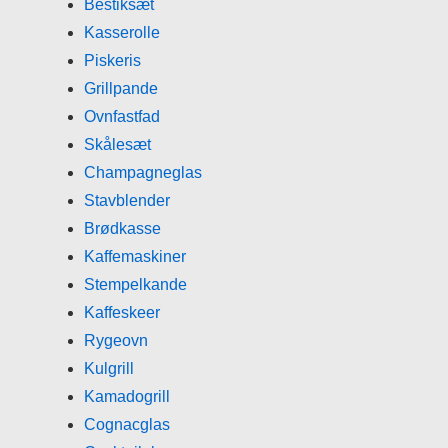
Bestiksæt
Kasserolle
Piskeris
Grillpande
Ovnfastfad
Skålesæt
Champagneglas
Stavblender
Brødkasse
Kaffemaskiner
Stempelkande
Kaffeskeer
Rygeovn
Kulgrill
Kamadogrill
Cognacglas