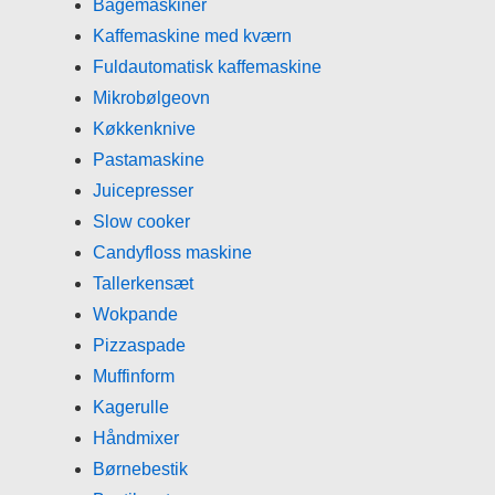
Bagemaskiner
Kaffemaskine med kværn
Fuldautomatisk kaffemaskine
Mikrobølgeovn
Køkkenknive
Pastamaskine
Juicepresser
Slow cooker
Candyfloss maskine
Tallerkensæt
Wokpande
Pizzaspade
Muffinform
Kagerulle
Håndmixer
Børnebestik