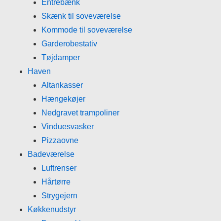
Entrebænk
Skænk til soveværelse
Kommode til soveværelse
Garderobestativ
Tøjdamper
Haven
Altankasser
Hængekøjer
Nedgravet trampoliner
Vinduesvasker
Pizzaovne
Badeværelse
Luftrenser
Hårtørre
Strygejern
Køkkenudstyr