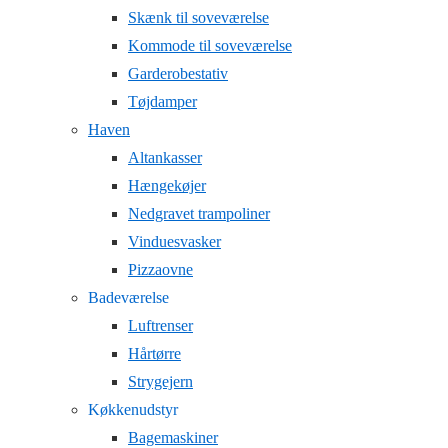
Skænk til soveværelse
Kommode til soveværelse
Garderobestativ
Tøjdamper
Haven
Altankasser
Hængekøjer
Nedgravet trampoliner
Vinduesvasker
Pizzaovne
Badeværelse
Luftrenser
Hårtørre
Strygejern
Køkkenudstyr
Bagemaskiner