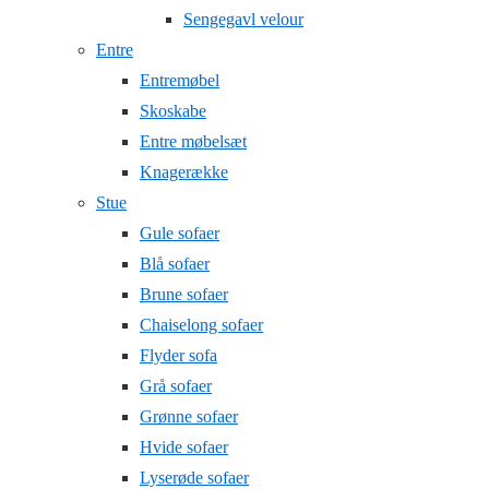
Sengegavl velour
Entre
Entremøbel
Skoskabe
Entre møbelsæt
Knagerække
Stue
Gule sofaer
Blå sofaer
Brune sofaer
Chaiselong sofaer
Flyder sofa
Grå sofaer
Grønne sofaer
Hvide sofaer
Lyserøde sofaer