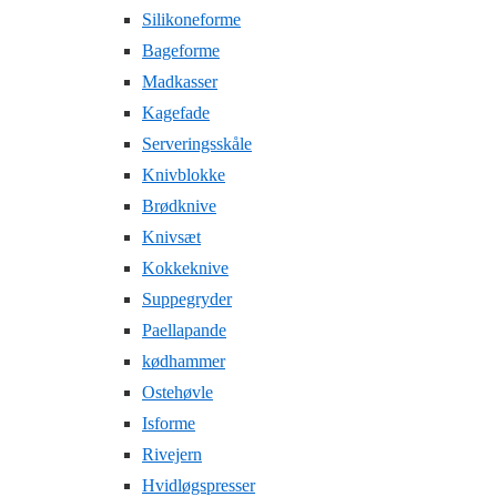
Silikoneforme
Bageforme
Madkasser
Kagefade
Serveringsskåle
Knivblokke
Brødknive
Knivsæt
Kokkeknive
Suppegryder
Paellapande
kødhammer
Ostehøvle
Isforme
Rivejern
Hvidløgspresser