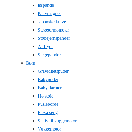
Isspande
Knivmagnet
Japanske knive
Stegetermometer
Støbejernspander
Airfryer
Stegepander
Børn
Graviditetspuder
Babypuder
Babyalarmer
Højstole
Pusleborde
Flexa seng
Stativ til vuggemotor
Vuggemotor