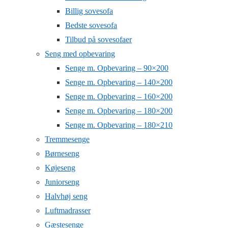
Billig sovesofa
Bedste sovesofa
Tilbud på sovesofaer
Seng med opbevaring
Senge m. Opbevaring – 90×200
Senge m. Opbevaring – 140×200
Senge m. Opbevaring – 160×200
Senge m. Opbevaring – 180×200
Senge m. Opbevaring – 180×210
Tremmesenge
Børneseng
Køjeseng
Juniorseng
Halvhøj seng
Luftmadrasser
Gæstesenge