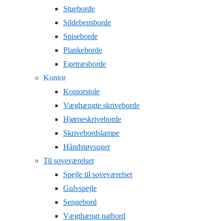
Stueborde
Sildebensborde
Spiseborde
Plankeborde
Egetræsborde
Kontor
Kontorstole
Væghængte skriveborde
Hjørneskriveborde
Skrivebordslampe
Håndstøvsuger
Til soveværelset
Spejle til soveværelset
Gulvspejle
Sengebord
Vægthængt natbord