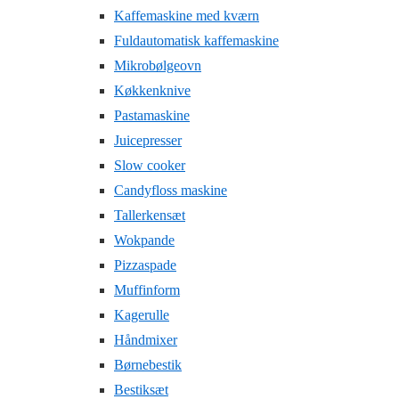
Kaffemaskine med kværn
Fuldautomatisk kaffemaskine
Mikrobølgeovn
Køkkenknive
Pastamaskine
Juicepresser
Slow cooker
Candyfloss maskine
Tallerkensæt
Wokpande
Pizzaspade
Muffinform
Kagerulle
Håndmixer
Børnebestik
Bestiksæt