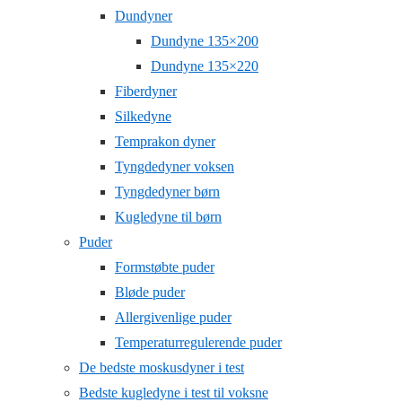
Dundyner
Dundyne 135×200
Dundyne 135×220
Fiberdyner
Silkedyne
Temprakon dyner
Tyngdedyner voksen
Tyngdedyner børn
Kugledyne til børn
Puder
Formstøbte puder
Bløde puder
Allergivenlige puder
Temperaturregulerende puder
De bedste moskusdyner i test
Bedste kugledyne i test til voksne