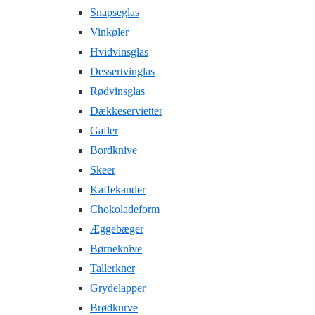
Snapseglas
Vinkøler
Hvidvinsglas
Dessertvinglas
Rødvinsglas
Dækkeservietter
Gafler
Bordknive
Skeer
Kaffekander
Chokoladeform
Æggebæger
Børneknive
Tallerkner
Grydelapper
Brødkurve