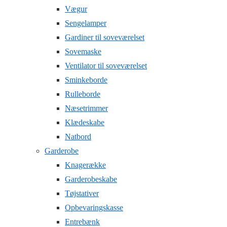
Vægur
Sengelamper
Gardiner til soveværelset
Sovemaske
Ventilator til soveværelset
Sminkeborde
Rulleborde
Næsetrimmer
Klædeskabe
Natbord
Garderobe
Knagerække
Garderobeskabe
Tøjstativer
Opbevaringskasse
Entrebænk