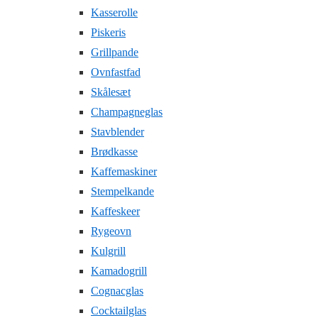
Kasserolle
Piskeris
Grillpande
Ovnfastfad
Skålesæt
Champagneglas
Stavblender
Brødkasse
Kaffemaskiner
Stempelkande
Kaffeskeer
Rygeovn
Kulgrill
Kamadogrill
Cognacglas
Cocktailglas