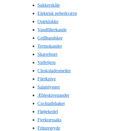
Sukkerskåle
Elektrisk peberkværn
Osteklokke
Vandfilterkande
Grillhandsker
Termokander
Skærebræt
Vaffeljern
Chokoladesmelter
Filetknive
Salatslynger
Æbleskivepander
Cocktailshaker
Fløjtekedel
Fjerkræssaks
Frituregryde