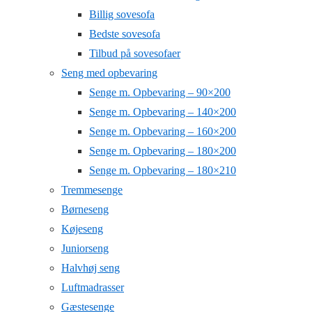
Billig sovesofa
Bedste sovesofa
Tilbud på sovesofaer
Seng med opbevaring
Senge m. Opbevaring – 90×200
Senge m. Opbevaring – 140×200
Senge m. Opbevaring – 160×200
Senge m. Opbevaring – 180×200
Senge m. Opbevaring – 180×210
Tremmesenge
Børneseng
Køjeseng
Juniorseng
Halvhøj seng
Luftmadrasser
Gæstesenge