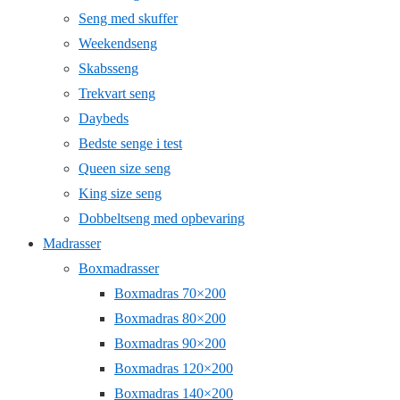
Seng med skuffer
Weekendseng
Skabsseng
Trekvart seng
Daybeds
Bedste senge i test
Queen size seng
King size seng
Dobbeltseng med opbevaring
Madrasser
Boxmadrasser
Boxmadras 70×200
Boxmadras 80×200
Boxmadras 90×200
Boxmadras 120×200
Boxmadras 140×200