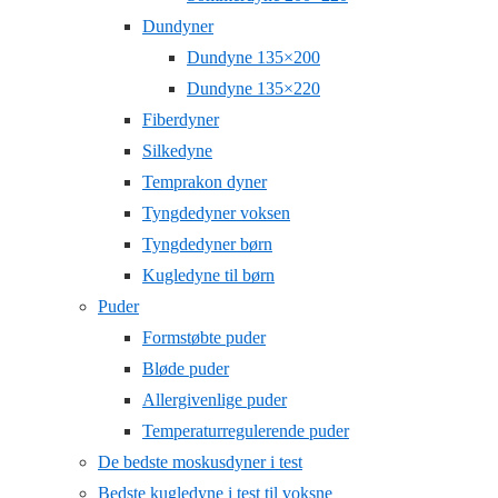
Dundyner
Dundyne 135×200
Dundyne 135×220
Fiberdyner
Silkedyne
Temprakon dyner
Tyngdedyner voksen
Tyngdedyner børn
Kugledyne til børn
Puder
Formstøbte puder
Bløde puder
Allergivenlige puder
Temperaturregulerende puder
De bedste moskusdyner i test
Bedste kugledyne i test til voksne