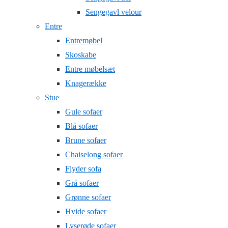
Sengegavl velour
Entre
Entremøbel
Skoskabe
Entre møbelsæt
Knagerække
Stue
Gule sofaer
Blå sofaer
Brune sofaer
Chaiselong sofaer
Flyder sofa
Grå sofaer
Grønne sofaer
Hvide sofaer
Lyserøde sofaer