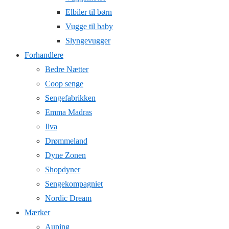
Elbiler til børn
Vugge til baby
Slyngevugger
Forhandlere
Bedre Nætter
Coop senge
Sengefabrikken
Emma Madras
Ilva
Drømmeland
Dyne Zonen
Shopdyner
Sengekompagniet
Nordic Dream
Mærker
Auping