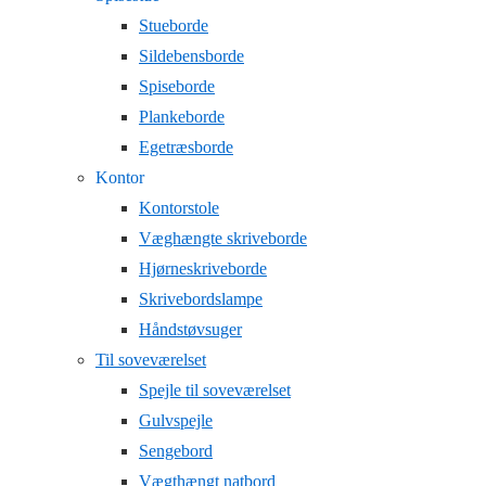
Stueborde
Sildebensborde
Spiseborde
Plankeborde
Egetræsborde
Kontor
Kontorstole
Væghængte skriveborde
Hjørneskriveborde
Skrivebordslampe
Håndstøvsuger
Til soveværelset
Spejle til soveværelset
Gulvspejle
Sengebord
Vægthængt natbord