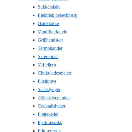
Sukkerskåle
Elektrisk peberkværn
Osteklokke
Vandfilterkande
Grillhandsker
Termokander
Skærebræt
Vaffeljern
Chokoladesmelter
Filetknive
Salatslynger
Æbleskivepander
Cocktailshaker
Fløjtekedel
Fjerkræssaks
Frituregryde