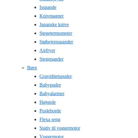
Isspande
Knivmagnet
Japanske knive
Stegetermometer
Støbejernspander
Airfryer
Stegepander
Børn
Graviditetspuder
Babypuder
Babyalarmer
Højstole
Pusleborde
Flexa seng
Stativ til vuggemotor
Vuggemotor