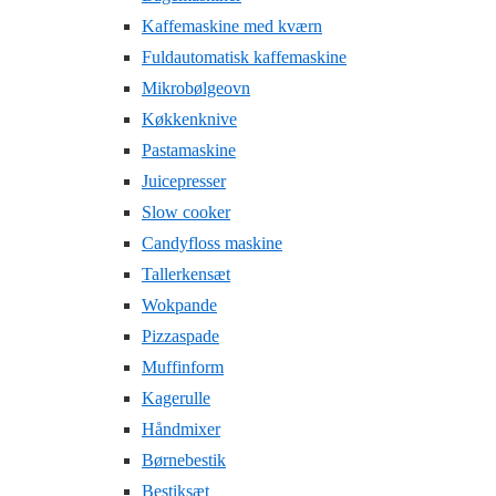
Kaffemaskine med kværn
Fuldautomatisk kaffemaskine
Mikrobølgeovn
Køkkenknive
Pastamaskine
Juicepresser
Slow cooker
Candyfloss maskine
Tallerkensæt
Wokpande
Pizzaspade
Muffinform
Kagerulle
Håndmixer
Børnebestik
Bestiksæt