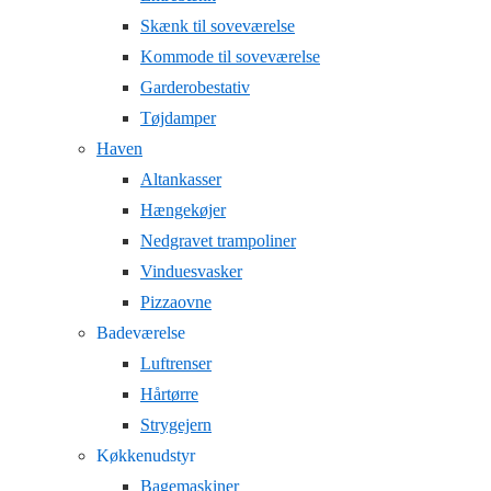
Skænk til soveværelse
Kommode til soveværelse
Garderobestativ
Tøjdamper
Haven
Altankasser
Hængekøjer
Nedgravet trampoliner
Vinduesvasker
Pizzaovne
Badeværelse
Luftrenser
Hårtørre
Strygejern
Køkkenudstyr
Bagemaskiner