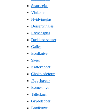
Snapseglas
Vinkøler
Hvidvinsglas
Dessertvinglas
Rødvinsglas
Dækkeservietter
Gafler
Bordknive
Skeer
Kaffekander
Chokoladeform
Æggebæger
Børneknive
Tallerkner
Grydelapper
Brødkurve