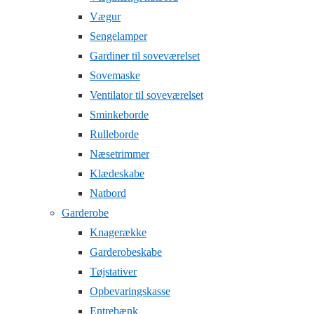
Vægur
Sengelamper
Gardiner til soveværelset
Sovemaske
Ventilator til soveværelset
Sminkeborde
Rulleborde
Næsetrimmer
Klædeskabe
Natbord
Garderobe
Knagerække
Garderobeskabe
Tøjstativer
Opbevaringskasse
Entrebænk