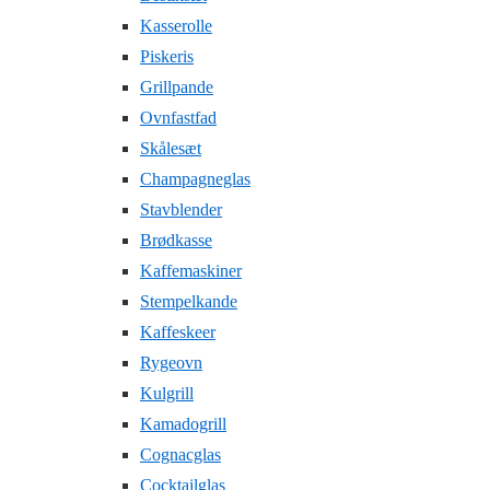
Kasserolle
Piskeris
Grillpande
Ovnfastfad
Skålesæt
Champagneglas
Stavblender
Brødkasse
Kaffemaskiner
Stempelkande
Kaffeskeer
Rygeovn
Kulgrill
Kamadogrill
Cognacglas
Cocktailglas