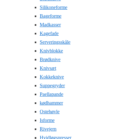
Silikoneforme
Bageforme
Madkasser
Kagefade
Serveringsskåle
Knivblokke
Brødknive
Knivsæt
Kokkeknive
Suppegryder
Paellapande
kødhammer
Ostehøvle
Isforme
Rivejern
Hvidløgspresser