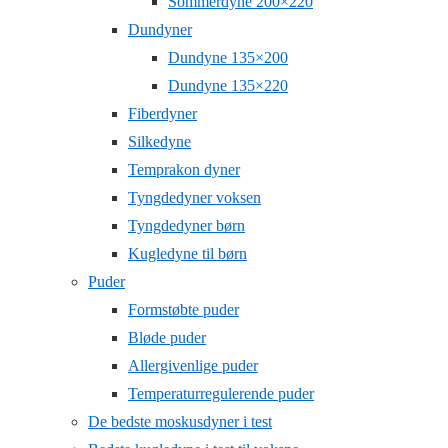
Sommerdyne 200×220
Dundyner
Dundyne 135×200
Dundyne 135×220
Fiberdyner
Silkedyne
Temprakon dyner
Tyngdedyner voksen
Tyngdedyner børn
Kugledyne til børn
Puder
Formstøbte puder
Bløde puder
Allergivenlige puder
Temperaturregulerende puder
De bedste moskusdyner i test