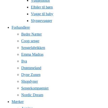
Vuggemotor
Elbiler til børn
Vugge til baby
Slyngevugger
Forhandlere
Bedre Nætter
Coop senge
Sengefabrikken
Emma Madras
Ilva
Drømmeland
Dyne Zonen
Shopdyner
Sengekompagniet
Nordic Dream
Mærker