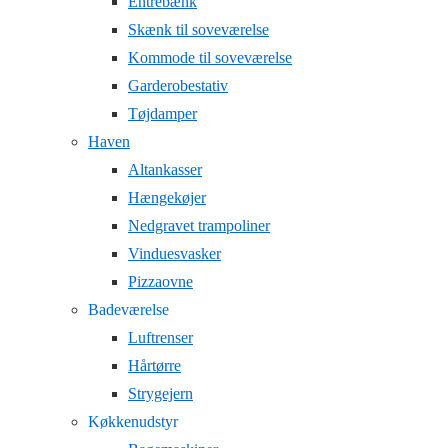
Entrebænk
Skænk til soveværelse
Kommode til soveværelse
Garderobestativ
Tøjdamper
Haven
Altankasser
Hængekøjer
Nedgravet trampoliner
Vinduesvasker
Pizzaovne
Badeværelse
Luftrenser
Hårtørre
Strygejern
Køkkenudstyr