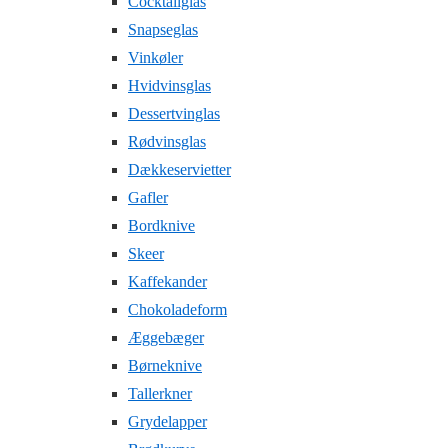
Cocktailglas
Snapseglas
Vinkøler
Hvidvinsglas
Dessertvinglas
Rødvinsglas
Dækkeservietter
Gafler
Bordknive
Skeer
Kaffekander
Chokoladeform
Æggebæger
Børneknive
Tallerkner
Grydelapper