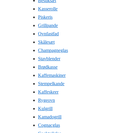
Bestiksæt
Kasserolle
Piskeris
Grillpande
Ovnfastfad
Skålesæt
Champagneglas
Stavblender
Brødkasse
Kaffemaskiner
Stempelkande
Kaffeskeer
Rygeovn
Kulgrill
Kamadogrill
Cognacglas