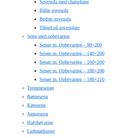
Sovesofa med chaiselong
Billig sovesofa
Bedste sovesofa
Tilbud på sovesofaer
Seng med opbevaring
Senge m. Opbevaring – 90×200
Senge m. Opbevaring – 140×200
Senge m. Opbevaring – 160×200
Senge m. Opbevaring – 180×200
Senge m. Opbevaring – 180×210
Tremmesenge
Børneseng
Køjeseng
Juniorseng
Halvhøj seng
Luftmadrasser