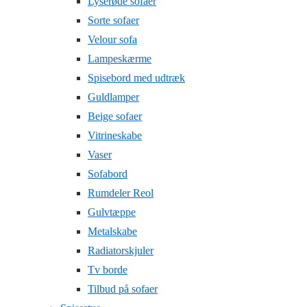
Lyserøde sofaer
Sorte sofaer
Velour sofa
Lampeskærme
Spisebord med udtræk
Guldlamper
Beige sofaer
Vitrineskabe
Vaser
Sofabord
Rumdeler Reol
Gulvtæppe
Metalskabe
Radiatorskjuler
Tv borde
Tilbud på sofaer