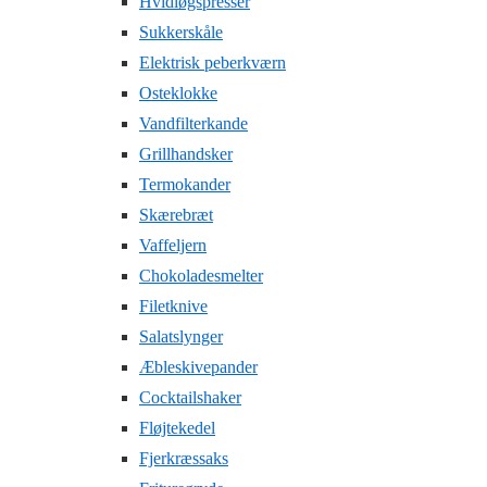
Hvidløgspresser
Sukkerskåle
Elektrisk peberkværn
Osteklokke
Vandfilterkande
Grillhandsker
Termokander
Skærebræt
Vaffeljern
Chokoladesmelter
Filetknive
Salatslynger
Æbleskivepander
Cocktailshaker
Fløjtekedel
Fjerkræssaks