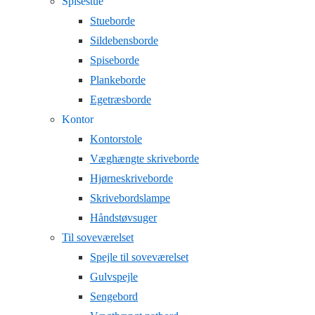
Spisestue
Stueborde
Sildebensborde
Spiseborde
Plankeborde
Egetræsborde
Kontor
Kontorstole
Væghængte skriveborde
Hjørneskriveborde
Skrivebordslampe
Håndstøvsuger
Til soveværelset
Spejle til soveværelset
Gulvspejle
Sengebord