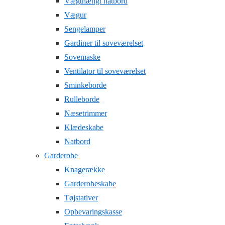
Vægthængt natbord
Vægur
Sengelamper
Gardiner til soveværelset
Sovemaske
Ventilator til soveværelset
Sminkeborde
Rulleborde
Næsetrimmer
Klædeskabe
Natbord
Garderobe
Knagerække
Garderobeskabe
Tøjstativer
Opbevaringskasse