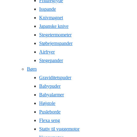
Frituregryde
Isspande
Knivmagnet
Japanske knive
Stegetermometer
Støbejernspander
Airfryer
Stegepander
Børn
Graviditetspuder
Babypuder
Babyalarmer
Højstole
Pusleborde
Flexa seng
Stativ til vuggemotor