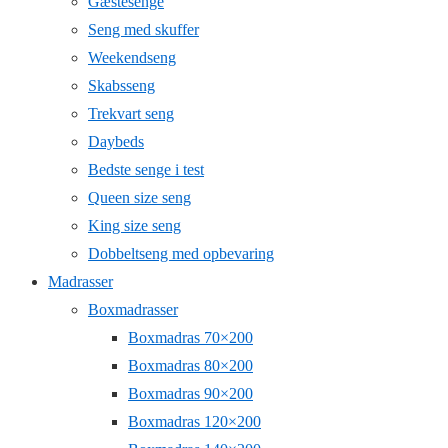
Gæstesenge
Seng med skuffer
Weekendseng
Skabsseng
Trekvart seng
Daybeds
Bedste senge i test
Queen size seng
King size seng
Dobbeltseng med opbevaring
Madrasser
Boxmadrasser
Boxmadras 70×200
Boxmadras 80×200
Boxmadras 90×200
Boxmadras 120×200