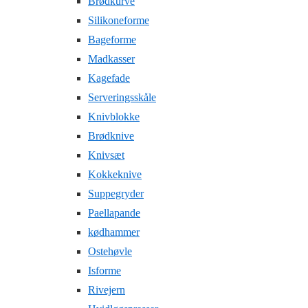
Brødkurve
Silikoneforme
Bageforme
Madkasser
Kagefade
Serveringsskåle
Knivblokke
Brødknive
Knivsæt
Kokkeknive
Suppegryder
Paellapande
kødhammer
Ostehøvle
Isforme
Rivejern