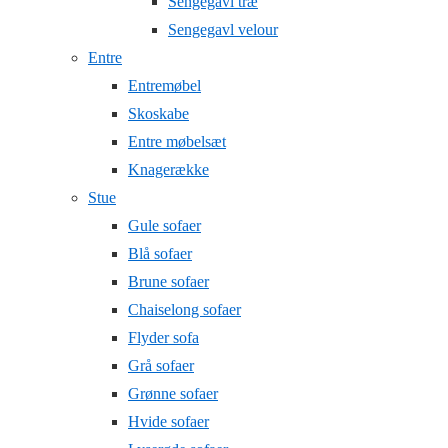
Sengegavl træ
Sengegavl velour
Entre
Entremøbel
Skoskabe
Entre møbelsæt
Knagerække
Stue
Gule sofaer
Blå sofaer
Brune sofaer
Chaiselong sofaer
Flyder sofa
Grå sofaer
Grønne sofaer
Hvide sofaer