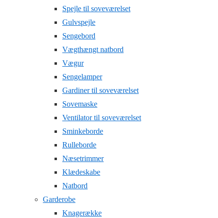
Spejle til soveværelset
Gulvspejle
Sengebord
Vægthængt natbord
Vægur
Sengelamper
Gardiner til soveværelset
Sovemaske
Ventilator til soveværelset
Sminkeborde
Rulleborde
Næsetrimmer
Klædeskabe
Natbord
Garderobe
Knagerække