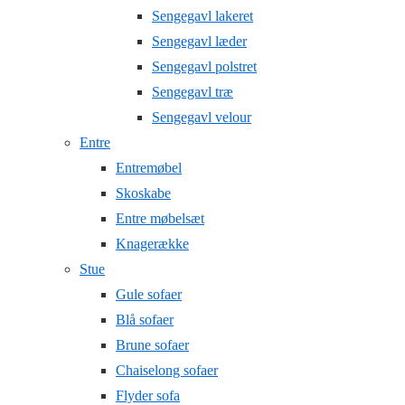
Sengegavl lakeret
Sengegavl læder
Sengegavl polstret
Sengegavl træ
Sengegavl velour
Entre
Entremøbel
Skoskabe
Entre møbelsæt
Knagerække
Stue
Gule sofaer
Blå sofaer
Brune sofaer
Chaiselong sofaer
Flyder sofa