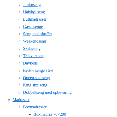
Juniorseng
Halvhøj seng
Luftmadrasser
Gæstesenge
Seng med skuffer
Weekendseng
Skabsseng
Trekvart seng
Daybeds
Bedste senge i test
Queen size seng
King size seng
Dobbeltseng med opbevaring
Madrasser
Boxmadrasser
Boxmadras 70×200