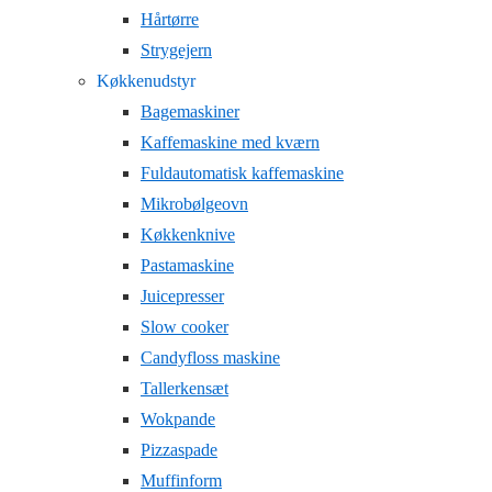
Hårtørre
Strygejern
Køkkenudstyr
Bagemaskiner
Kaffemaskine med kværn
Fuldautomatisk kaffemaskine
Mikrobølgeovn
Køkkenknive
Pastamaskine
Juicepresser
Slow cooker
Candyfloss maskine
Tallerkensæt
Wokpande
Pizzaspade
Muffinform