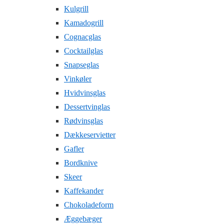
Kulgrill
Kamadogrill
Cognacglas
Cocktailglas
Snapseglas
Vinkøler
Hvidvinsglas
Dessertvinglas
Rødvinsglas
Dækkeservietter
Gafler
Bordknive
Skeer
Kaffekander
Chokoladeform
Æggebæger