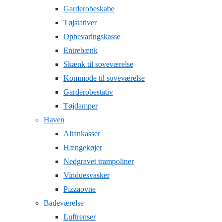
Garderobeskabe
Tøjstativer
Opbevaringskasse
Entrebænk
Skænk til soveværelse
Kommode til soveværelse
Garderobestativ
Tøjdamper
Haven
Altankasser
Hængekøjer
Nedgravet trampoliner
Vinduesvasker
Pizzaovne
Badeværelse
Luftrenser