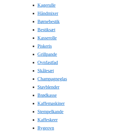
Kagerulle
Håndmixer
Børnebestik
Bestiksæt
Kasserolle
Piskeris
Grillpande
Ovnfastfad
Skålesæt
Champagneglas
Stavblender
Brødkasse
Kaffemaskiner
Stempelkande
Kaffeskeer
Rygeovn