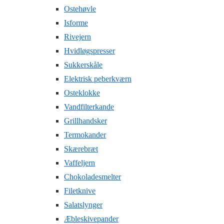
Ostehøvle
Isforme
Rivejern
Hvidløgspresser
Sukkerskåle
Elektrisk peberkværn
Osteklokke
Vandfilterkande
Grillhandsker
Termokander
Skærebræt
Vaffeljern
Chokoladesmelter
Filetknive
Salatslynger
Æbleskivepander