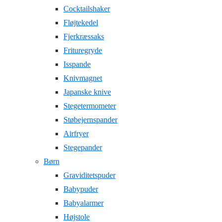
Cocktailshaker
Fløjtekedel
Fjerkræssaks
Frituregryde
Isspande
Knivmagnet
Japanske knive
Stegetermometer
Støbejernspander
Airfryer
Stegepander
Børn
Graviditetspuder
Babypuder
Babyalarmer
Højstole