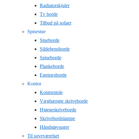
Radiatorskjuler
Tv borde
Tilbud på sofaer
Spisestue
Stueborde
Sildebensborde
Spiseborde
Plankeborde
Egetræsborde
Kontor
Kontorstole
Væghængte skriveborde
Hjørneskriveborde
Skrivebordslampe
Håndstøvsuger
Til soveværelset