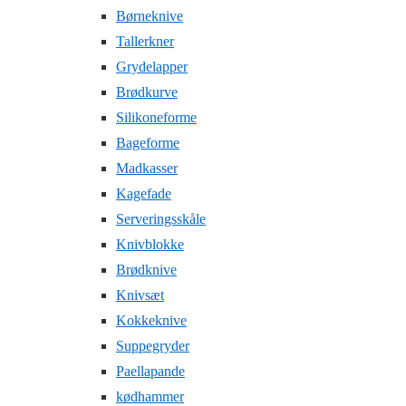
Børneknive
Tallerkner
Grydelapper
Brødkurve
Silikoneforme
Bageforme
Madkasser
Kagefade
Serveringsskåle
Knivblokke
Brødknive
Knivsæt
Kokkeknive
Suppegryder
Paellapande
kødhammer