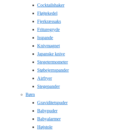
Cocktailshaker
Fløjtekedel
Fjerkræssaks
Frituregryde
Isspande
Knivmagnet
Japanske knive
Stegetermometer
Støbejernspander
Airfryer
Stegepander
Børn
Graviditetspuder
Babypuder
Babyalarmer
Højstole