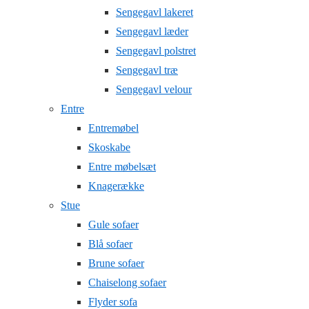
Sengegavl lakeret
Sengegavl læder
Sengegavl polstret
Sengegavl træ
Sengegavl velour
Entre
Entremøbel
Skoskabe
Entre møbelsæt
Knagerække
Stue
Gule sofaer
Blå sofaer
Brune sofaer
Chaiselong sofaer
Flyder sofa