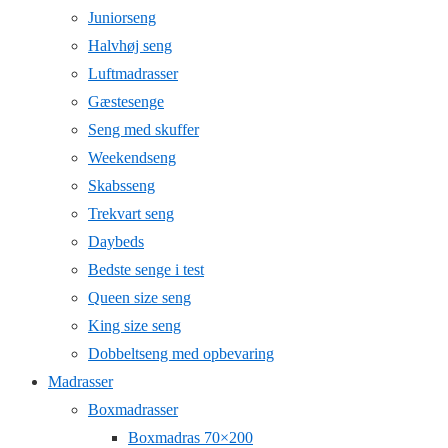
Juniorseng
Halvhøj seng
Luftmadrasser
Gæstesenge
Seng med skuffer
Weekendseng
Skabsseng
Trekvart seng
Daybeds
Bedste senge i test
Queen size seng
King size seng
Dobbeltseng med opbevaring
Madrasser
Boxmadrasser
Boxmadras 70×200