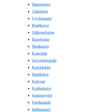
Børneknive
Tallerkner
Grydelapper
Brødkurve
Silikoneforme
Bageforme
Madkasser
Kagefade
Serveringsskåle
Knivblokke
Brødknive
Knivsæt
Kokkeknive
Suppegryder
Paellapande
kødhammer