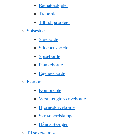
Radiatorskjuler
Tv borde
Tilbud på sofaer
Spisestue
Stueborde
Sildebensborde
Spiseborde
Plankeborde
Egetræsborde
Kontor
Kontorstole
Væghængte skriveborde
Hjørneskriveborde
Skrivebordslampe
Håndstøvsuger
Til soveværelset