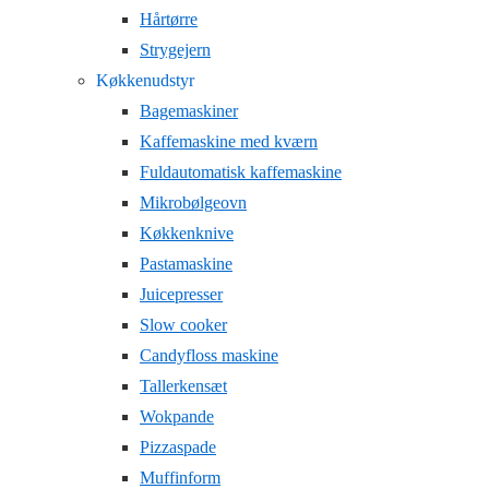
Hårtørre
Strygejern
Køkkenudstyr
Bagemaskiner
Kaffemaskine med kværn
Fuldautomatisk kaffemaskine
Mikrobølgeovn
Køkkenknive
Pastamaskine
Juicepresser
Slow cooker
Candyfloss maskine
Tallerkensæt
Wokpande
Pizzaspade
Muffinform