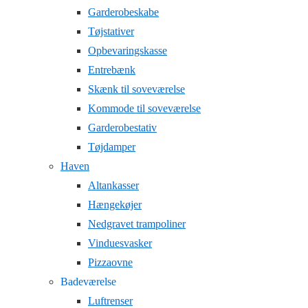
Garderobeskabe
Tøjstativer
Opbevaringskasse
Entrebænk
Skænk til soveværelse
Kommode til soveværelse
Garderobestativ
Tøjdamper
Haven
Altankasser
Hængekøjer
Nedgravet trampoliner
Vinduesvasker
Pizzaovne
Badeværelse
Luftrenser