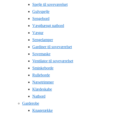
Spejle til soveværelset
Gulvspejle
Sengebord
Vægthængt natbord
Vægur
Sengelamper
Gardiner til soveværelset
Sovemaske
Ventilator til soveværelset
Sminkeborde
Rulleborde
Næsetrimmer
Klædeskabe
Natbord
Garderobe
Knagerække