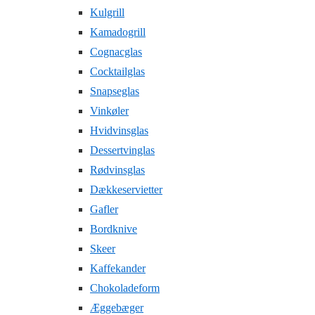
Kulgrill
Kamadogrill
Cognacglas
Cocktailglas
Snapseglas
Vinkøler
Hvidvinsglas
Dessertvinglas
Rødvinsglas
Dækkeservietter
Gafler
Bordknive
Skeer
Kaffekander
Chokoladeform
Æggebæger