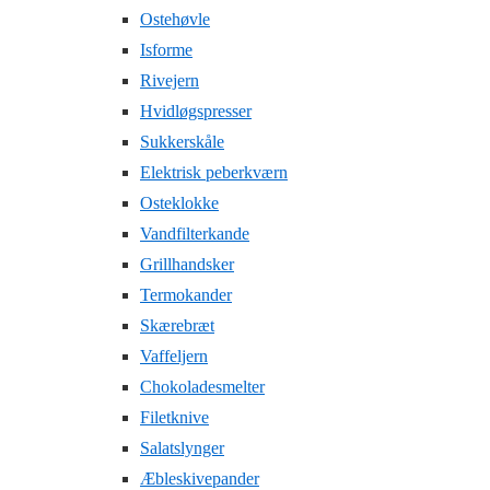
Ostehøvle
Isforme
Rivejern
Hvidløgspresser
Sukkerskåle
Elektrisk peberkværn
Osteklokke
Vandfilterkande
Grillhandsker
Termokander
Skærebræt
Vaffeljern
Chokoladesmelter
Filetknive
Salatslynger
Æbleskivepander