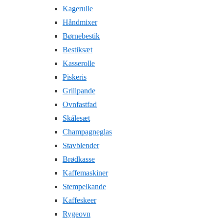
Kagerulle
Håndmixer
Børnebestik
Bestiksæt
Kasserolle
Piskeris
Grillpande
Ovnfastfad
Skålesæt
Champagneglas
Stavblender
Brødkasse
Kaffemaskiner
Stempelkande
Kaffeskeer
Rygeovn