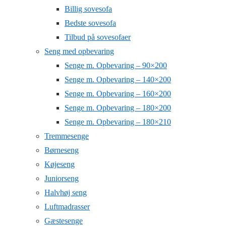
Billig sovesofa
Bedste sovesofa
Tilbud på sovesofaer
Seng med opbevaring
Senge m. Opbevaring – 90×200
Senge m. Opbevaring – 140×200
Senge m. Opbevaring – 160×200
Senge m. Opbevaring – 180×200
Senge m. Opbevaring – 180×210
Tremmesenge
Børneseng
Køjeseng
Juniorseng
Halvhøj seng
Luftmadrasser
Gæstesenge