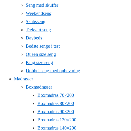
Seng med skuffer
Weekendseng
Skabsseng
Trekvart seng
Daybeds
Bedste senge i test
Queen size seng
King size seng
Dobbeltseng med opbevaring
Madrasser
Boxmadrasser
Boxmadras 70×200
Boxmadras 80×200
Boxmadras 90×200
Boxmadras 120×200
Boxmadras 140×200