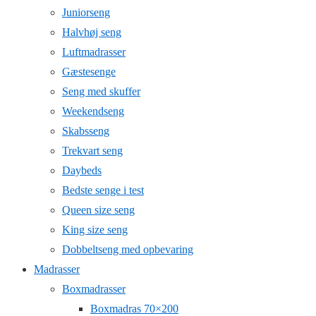
Juniorseng
Halvhøj seng
Luftmadrasser
Gæstesenge
Seng med skuffer
Weekendseng
Skabsseng
Trekvart seng
Daybeds
Bedste senge i test
Queen size seng
King size seng
Dobbeltseng med opbevaring
Madrasser
Boxmadrasser
Boxmadras 70×200