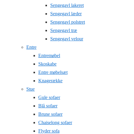
Sengegavl lakeret
Sengegavl læder
Sengegavl polstret
Sengegavl træ
Sengegavl velour
Entre
Entremøbel
Skoskabe
Entre møbelsæt
Knagerække
Stue
Gule sofaer
Blå sofaer
Brune sofaer
Chaiselong sofaer
Flyder sofa