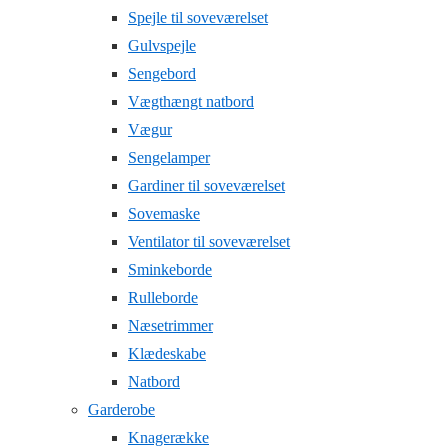
Spejle til soveværelset
Gulvspejle
Sengebord
Vægthængt natbord
Vægur
Sengelamper
Gardiner til soveværelset
Sovemaske
Ventilator til soveværelset
Sminkeborde
Rulleborde
Næsetrimmer
Klædeskabe
Natbord
Garderobe
Knagerække