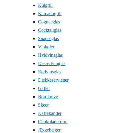
Kulgrill
Kamadogrill
Cognacglas
Cocktailglas
Snapseglas
Vinkøler
Hvidvinsglas
Dessertvinglas
Rødvinsglas
Dækkeservietter
Gafler
Bordknive
Skeer
Kaffekander
Chokoladeform
Æggebæger