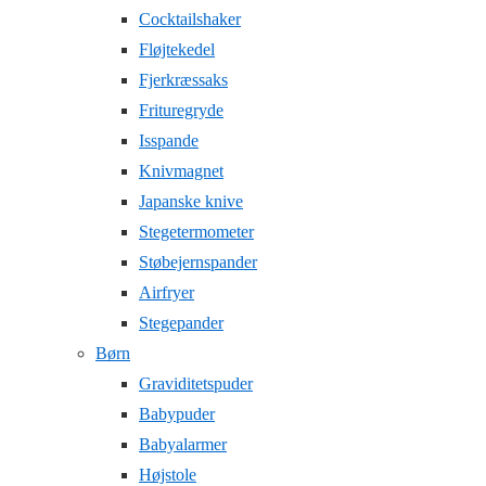
Cocktailshaker
Fløjtekedel
Fjerkræssaks
Frituregryde
Isspande
Knivmagnet
Japanske knive
Stegetermometer
Støbejernspander
Airfryer
Stegepander
Børn
Graviditetspuder
Babypuder
Babyalarmer
Højstole