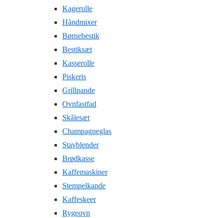
Kagerulle
Håndmixer
Børnebestik
Bestiksæt
Kasserolle
Piskeris
Grillpande
Ovnfastfad
Skålesæt
Champagneglas
Stavblender
Brødkasse
Kaffemaskiner
Stempelkande
Kaffeskeer
Rygeovn