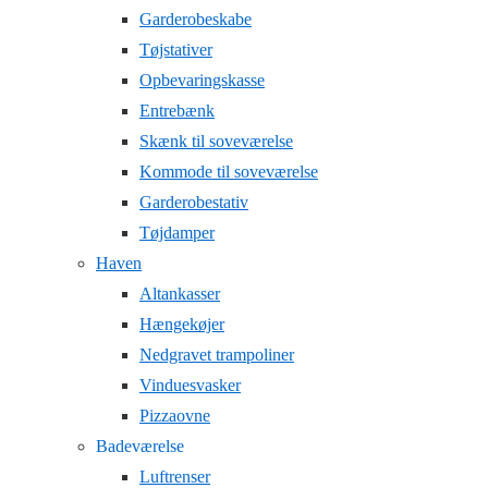
Garderobeskabe
Tøjstativer
Opbevaringskasse
Entrebænk
Skænk til soveværelse
Kommode til soveværelse
Garderobestativ
Tøjdamper
Haven
Altankasser
Hængekøjer
Nedgravet trampoliner
Vinduesvasker
Pizzaovne
Badeværelse
Luftrenser