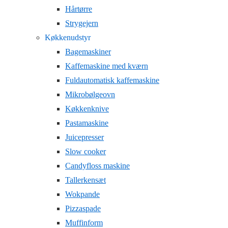
Hårtørre
Strygejern
Køkkenudstyr
Bagemaskiner
Kaffemaskine med kværn
Fuldautomatisk kaffemaskine
Mikrobølgeovn
Køkkenknive
Pastamaskine
Juicepresser
Slow cooker
Candyfloss maskine
Tallerkensæt
Wokpande
Pizzaspade
Muffinform