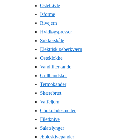
Ostehøvle
Isforme
Rivejern
Hvidløgspresser
Sukkerskåle
Elektrisk peberkværn
Osteklokke
Vandfilterkande
Grillhandsker
Termokander
Skærebræt
Vaffeljern
Chokoladesmelter
Filetknive
Salatslynger
Æbleskivepander