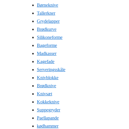
Børneknive
Tallerkner
Grydelapper
Brødkurve
Silikoneforme
Bageforme
Madkasser
Kagefade
Serveringsskåle
Knivblokke
Brødknive
Knivsæt
Kokkeknive
Suppegryder
Paellapande
kødhammer