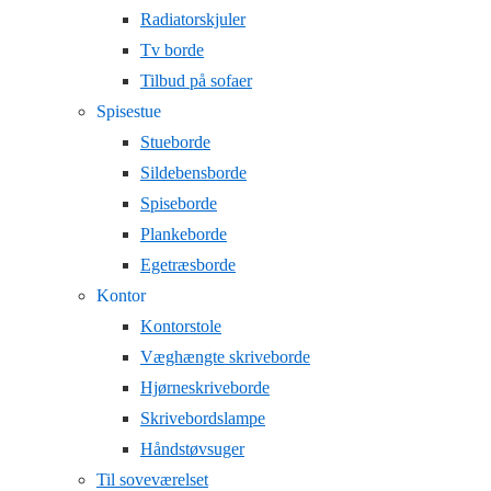
Radiatorskjuler
Tv borde
Tilbud på sofaer
Spisestue
Stueborde
Sildebensborde
Spiseborde
Plankeborde
Egetræsborde
Kontor
Kontorstole
Væghængte skriveborde
Hjørneskriveborde
Skrivebordslampe
Håndstøvsuger
Til soveværelset