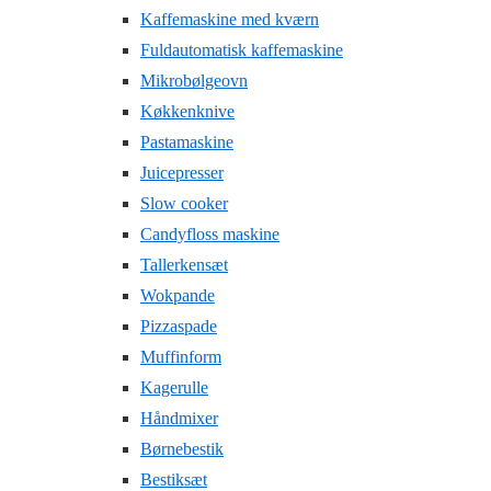
Kaffemaskine med kværn
Fuldautomatisk kaffemaskine
Mikrobølgeovn
Køkkenknive
Pastamaskine
Juicepresser
Slow cooker
Candyfloss maskine
Tallerkensæt
Wokpande
Pizzaspade
Muffinform
Kagerulle
Håndmixer
Børnebestik
Bestiksæt