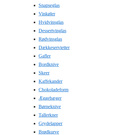
Snapseglas
Vinkøler
Hvidvinsglas
Dessertvinglas
Rødvinsglas
Dækkeservietter
Gafler
Bordknive
Skeer
Kaffekander
Chokoladeform
Æggebæger
Børneknive
Tallerkner
Grydelapper
Brødkurve