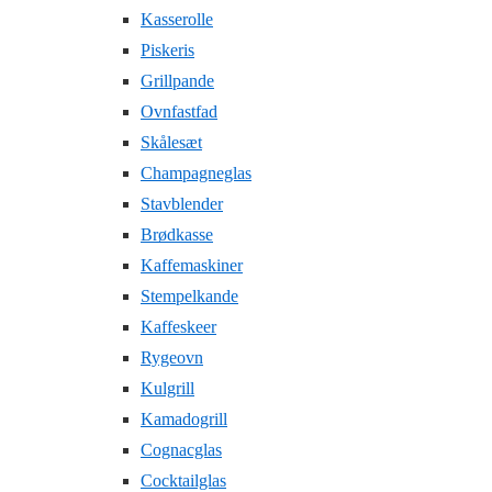
Kasserolle
Piskeris
Grillpande
Ovnfastfad
Skålesæt
Champagneglas
Stavblender
Brødkasse
Kaffemaskiner
Stempelkande
Kaffeskeer
Rygeovn
Kulgrill
Kamadogrill
Cognacglas
Cocktailglas