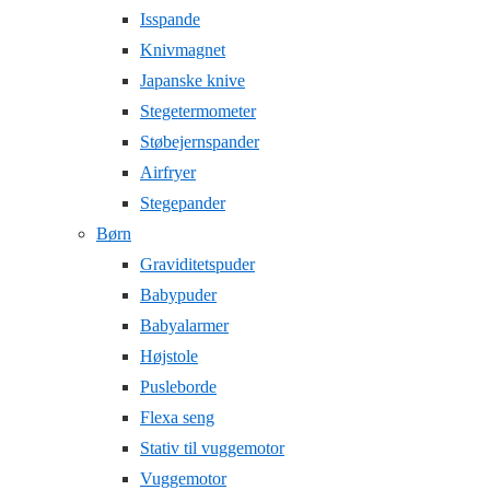
Isspande
Knivmagnet
Japanske knive
Stegetermometer
Støbejernspander
Airfryer
Stegepander
Børn
Graviditetspuder
Babypuder
Babyalarmer
Højstole
Pusleborde
Flexa seng
Stativ til vuggemotor
Vuggemotor