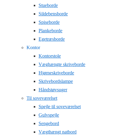
Stueborde
Sildebensborde
Spiseborde
Plankeborde
Egetræsborde
Kontor
Kontorstole
Væghængte skriveborde
Hjørneskriveborde
Skrivebordslampe
Håndstøvsuger
Til soveværelset
Spejle til soveværelset
Gulvspejle
Sengebord
Vægthængt natbord