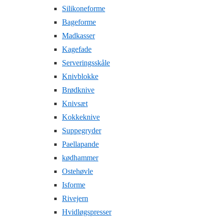
Silikoneforme
Bageforme
Madkasser
Kagefade
Serveringsskåle
Knivblokke
Brødknive
Knivsæt
Kokkeknive
Suppegryder
Paellapande
kødhammer
Ostehøvle
Isforme
Rivejern
Hvidløgspresser