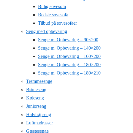
Billig sovesofa
Bedste sovesofa
Tilbud på sovesofaer
Seng med opbevaring
Senge m. Opbevaring – 90×200
Senge m. Opbevaring – 140×200
Senge m. Opbevaring – 160×200
Senge m. Opbevaring – 180×200
Senge m. Opbevaring – 180×210
Tremmesenge
Børneseng
Køjeseng
Juniorseng
Halvhøj seng
Luftmadrasser
Gæstesenge