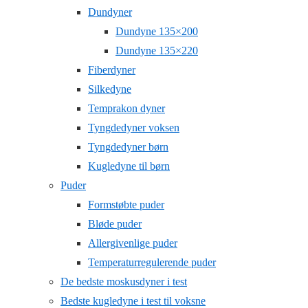
Dundyner
Dundyne 135×200
Dundyne 135×220
Fiberdyner
Silkedyne
Temprakon dyner
Tyngdedyner voksen
Tyngdedyner børn
Kugledyne til børn
Puder
Formstøbte puder
Bløde puder
Allergivenlige puder
Temperaturregulerende puder
De bedste moskusdyner i test
Bedste kugledyne i test til voksne