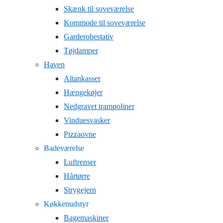
Skænk til soveværelse
Kommode til soveværelse
Garderobestativ
Tøjdamper
Haven
Altankasser
Hængekøjer
Nedgravet trampoliner
Vinduesvasker
Pizzaovne
Badeværelse
Luftrenser
Hårtørre
Strygejern
Køkkenudstyr
Bagemaskiner