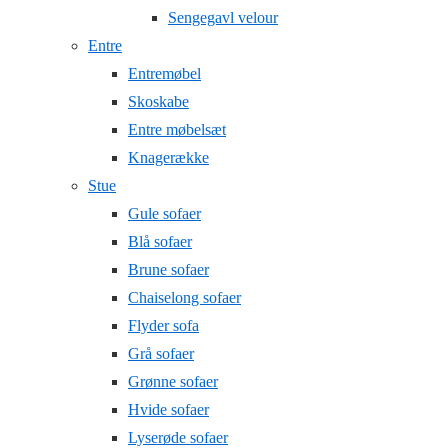
Sengegavl velour
Entre
Entremøbel
Skoskabe
Entre møbelsæt
Knagerække
Stue
Gule sofaer
Blå sofaer
Brune sofaer
Chaiselong sofaer
Flyder sofa
Grå sofaer
Grønne sofaer
Hvide sofaer
Lyserøde sofaer