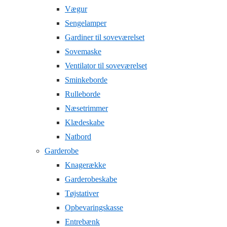
Vægur
Sengelamper
Gardiner til soveværelset
Sovemaske
Ventilator til soveværelset
Sminkeborde
Rulleborde
Næsetrimmer
Klædeskabe
Natbord
Garderobe
Knagerække
Garderobeskabe
Tøjstativer
Opbevaringskasse
Entrebænk