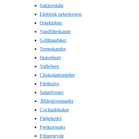
Sukkerskåle
Elektrisk peberkværn
Osteklokke
Vandfilterkande
Grillhandsker
Termokander
Skærebræt
Vaffeljern
Chokoladesmelter
Filetknive
Salatslynger
Æbleskivepander
Cocktailshaker
Fløjtekedel
Fjerkræssaks
Frituregryde