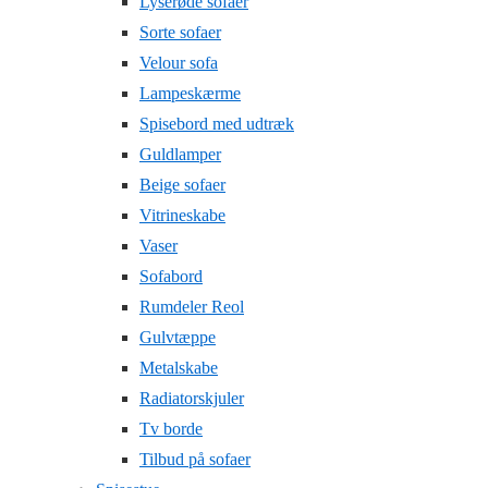
Lyserøde sofaer
Sorte sofaer
Velour sofa
Lampeskærme
Spisebord med udtræk
Guldlamper
Beige sofaer
Vitrineskabe
Vaser
Sofabord
Rumdeler Reol
Gulvtæppe
Metalskabe
Radiatorskjuler
Tv borde
Tilbud på sofaer