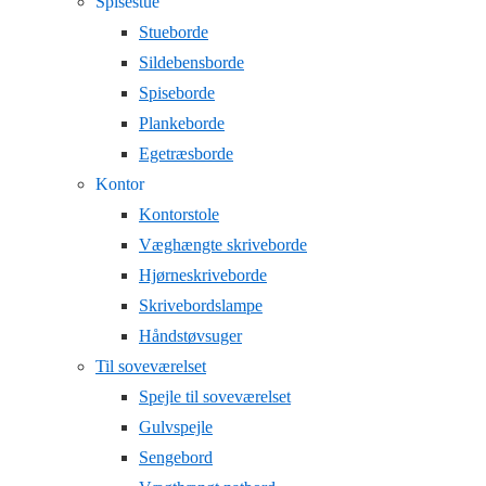
Spisestue
Stueborde
Sildebensborde
Spiseborde
Plankeborde
Egetræsborde
Kontor
Kontorstole
Væghængte skriveborde
Hjørneskriveborde
Skrivebordslampe
Håndstøvsuger
Til soveværelset
Spejle til soveværelset
Gulvspejle
Sengebord