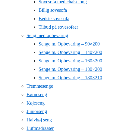
Sovesofa med chaiselong
Billig sovesofa
Bedste sovesofa
Tilbud på sovesofaer
Seng med opbevaring
Senge m. Opbevaring – 90×200
Senge m. Opbevaring – 140×200
Senge m. Opbevaring – 160×200
Senge m. Opbevaring – 180×200
Senge m. Opbevaring – 180×210
Tremmesenge
Børneseng
Køjeseng
Juniorseng
Halvhøj seng
Luftmadrasser