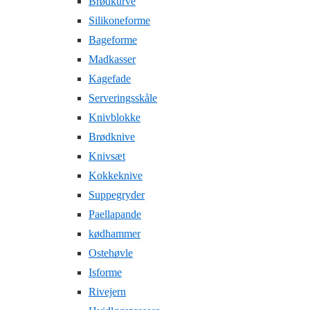
Brødkurve
Silikoneforme
Bageforme
Madkasser
Kagefade
Serveringsskåle
Knivblokke
Brødknive
Knivsæt
Kokkeknive
Suppegryder
Paellapande
kødhammer
Ostehøvle
Isforme
Rivejern