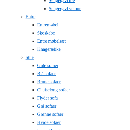
Sengegavl træ
Sengegavl velour
Entre
Entremøbel
Skoskabe
Entre møbelsæt
Knagerække
Stue
Gule sofaer
Blå sofaer
Brune sofaer
Chaiselong sofaer
Flyder sofa
Grå sofaer
Grønne sofaer
Hvide sofaer