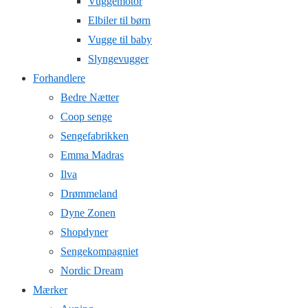
Vuggemotor
Elbiler til børn
Vugge til baby
Slyngevugger
Forhandlere
Bedre Nætter
Coop senge
Sengefabrikken
Emma Madras
Ilva
Drømmeland
Dyne Zonen
Shopdyner
Sengekompagniet
Nordic Dream
Mærker