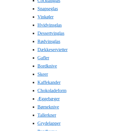
Cocktailglas
Snapseglas
Vinkøler
Hvidvinsglas
Dessertvinglas
Rødvinsglas
Dækkeservietter
Gafler
Bordknive
Skeer
Kaffekander
Chokoladeform
Æggebæger
Børneknive
Tallerkner
Grydelapper