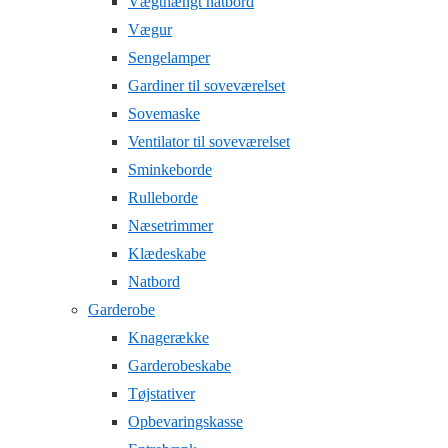
Vægthængt natbord
Vægur
Sengelamper
Gardiner til soveværelset
Sovemaske
Ventilator til soveværelset
Sminkeborde
Rulleborde
Næsetrimmer
Klædeskabe
Natbord
Garderobe
Knagerække
Garderobeskabe
Tøjstativer
Opbevaringskasse