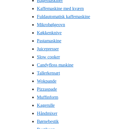
Bagemaskiner
Kaffemaskine med kværn
Fuldautomatisk kaffemaskine
Mikrobølgeovn
Køkkenknive
Pastamaskine
Juicepresser
Slow cooker
Candyfloss maskine
Tallerkensæt
Wokpande
Pizzaspade
Muffinform
Kagerulle
Håndmixer
Børnebestik