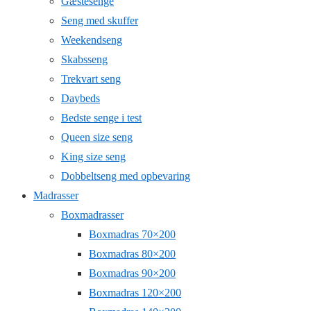
Gæstesenge
Seng med skuffer
Weekendseng
Skabsseng
Trekvart seng
Daybeds
Bedste senge i test
Queen size seng
King size seng
Dobbeltseng med opbevaring
Madrasser
Boxmadrasser
Boxmadras 70×200
Boxmadras 80×200
Boxmadras 90×200
Boxmadras 120×200