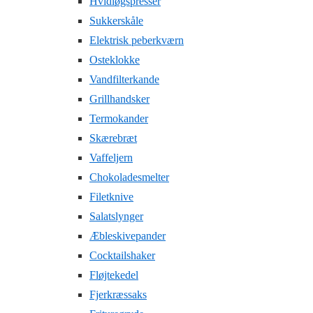
Hvidløgspresser
Sukkerskåle
Elektrisk peberkværn
Osteklokke
Vandfilterkande
Grillhandsker
Termokander
Skærebræt
Vaffeljern
Chokoladesmelter
Filetknive
Salatslynger
Æbleskivepander
Cocktailshaker
Fløjtekedel
Fjerkræssaks