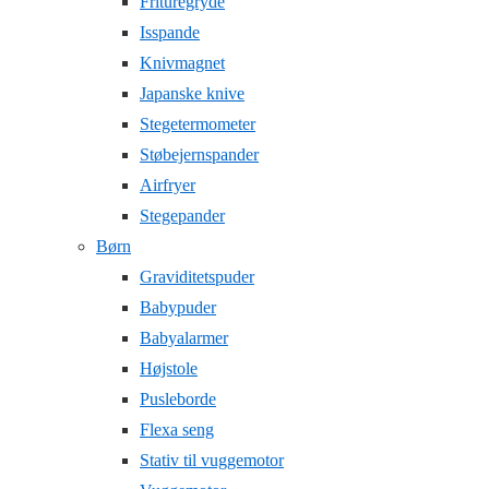
Frituregryde
Isspande
Knivmagnet
Japanske knive
Stegetermometer
Støbejernspander
Airfryer
Stegepander
Børn
Graviditetspuder
Babypuder
Babyalarmer
Højstole
Pusleborde
Flexa seng
Stativ til vuggemotor