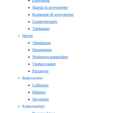
Entrebænk
Skænk til soveværelse
Kommode til soveværelse
Garderobestativ
Tøjdamper
Haven
Altankasser
Hængekøjer
Nedgravet trampoliner
Vinduesvasker
Pizzaovne
Badeværelse
Luftrenser
Hårtørre
Strygejern
Køkkenudstyr