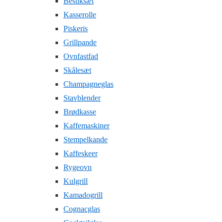
Bestiksæt
Kasserolle
Piskeris
Grillpande
Ovnfastfad
Skålesæt
Champagneglas
Stavblender
Brødkasse
Kaffemaskiner
Stempelkande
Kaffeskeer
Rygeovn
Kulgrill
Kamadogrill
Cognacglas