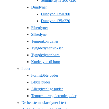
Sommerdyne 200×220
Dundyner
Dundyne 135×200
Dundyne 135×220
Fiberdyner
Silkedyne
Temprakon dyner
Tyngdedyner voksen
Tyngdedyner børn
Kugledyne til børn
Puder
Formstøbte puder
Bløde puder
Allergivenlige puder
Temperaturregulerende puder
De bedste moskusdyner i test