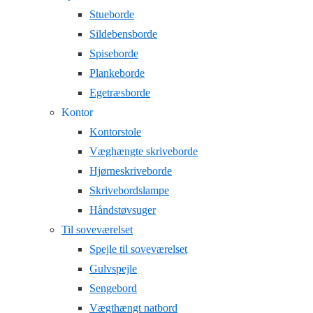
Stueborde
Sildebensborde
Spiseborde
Plankeborde
Egetræsborde
Kontor
Kontorstole
Væghængte skriveborde
Hjørneskriveborde
Skrivebordslampe
Håndstøvsuger
Til soveværelset
Spejle til soveværelset
Gulvspejle
Sengebord
Vægthængt natbord