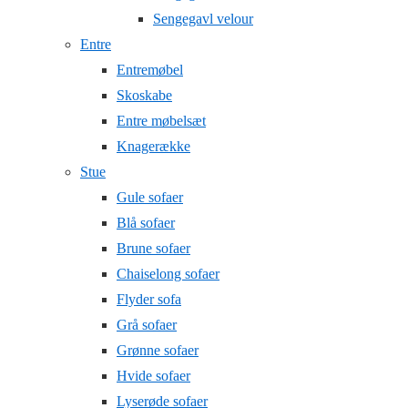
Sengegavl velour
Entre
Entremøbel
Skoskabe
Entre møbelsæt
Knagerække
Stue
Gule sofaer
Blå sofaer
Brune sofaer
Chaiselong sofaer
Flyder sofa
Grå sofaer
Grønne sofaer
Hvide sofaer
Lyserøde sofaer