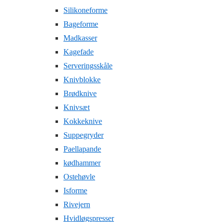
Silikoneforme
Bageforme
Madkasser
Kagefade
Serveringsskåle
Knivblokke
Brødknive
Knivsæt
Kokkeknive
Suppegryder
Paellapande
kødhammer
Ostehøvle
Isforme
Rivejern
Hvidløgspresser