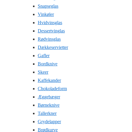
Snapseglas
Vinkøler
Hvidvinsglas
Dessertvinglas
Rødvinsglas
Dækkeservietter
Gafler
Bordknive
Skeer
Kaffekander
Chokoladeform
Æggebæger
Børneknive
Tallerkner
Grydelapper
Brødkurve