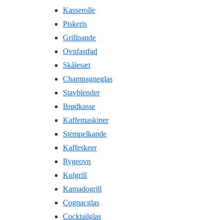
Kasserolle
Piskeris
Grillpande
Ovnfastfad
Skålesæt
Champagneglas
Stavblender
Brødkasse
Kaffemaskiner
Stempelkande
Kaffeskeer
Rygeovn
Kulgrill
Kamadogrill
Cognacglas
Cocktailglas