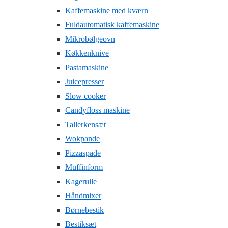
Kaffemaskine med kværn
Fuldautomatisk kaffemaskine
Mikrobølgeovn
Køkkenknive
Pastamaskine
Juicepresser
Slow cooker
Candyfloss maskine
Tallerkensæt
Wokpande
Pizzaspade
Muffinform
Kagerulle
Håndmixer
Børnebestik
Bestiksæt