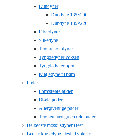
Dundyner
Dundyne 135×200
Dundyne 135×220
Fiberdyner
Silkedyne
Temprakon dyner
Tyngdedyner voksen
Tyngdedyner børn
Kugledyne til børn
Puder
Formstøbte puder
Bløde puder
Allergivenlige puder
Temperaturregulerende puder
De bedste moskusdyner i test
Bedste kugledyne i test til voksne