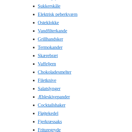
Sukkerskåle
Elektrisk peberkværn
Osteklokke
Vandfilterkande
Grillhandsker
Termokander
Skærebræt
Vaffeljern
Chokoladesmelter
Filetknive
Salatslynger
Æbleskivepander
Cocktailshaker
Fløjtekedel
Fjerkræssaks
Frituregryde