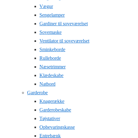
Vægur
Sengelamper
Gardiner til soveværelset
Sovemaske
Ventilator til soveværelset
Sminkeborde
Rulleborde
Næsetrimmer
Klædeskabe
Natbord
Garderobe
Knagerække
Garderobeskabe
Tøjstativer
Opbevaringskasse
Entrebænk