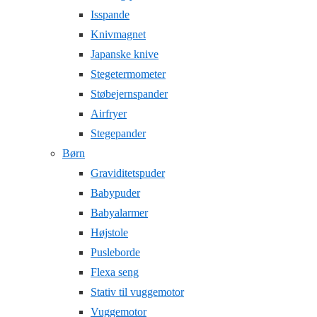
Isspande
Knivmagnet
Japanske knive
Stegetermometer
Støbejernspander
Airfryer
Stegepander
Børn
Graviditetspuder
Babypuder
Babyalarmer
Højstole
Pusleborde
Flexa seng
Stativ til vuggemotor
Vuggemotor