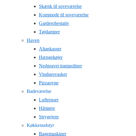
Skænk til soveværelse
Kommode til soveværelse
Garderobestativ
Tøjdamper
Haven
Altankasser
Hængekøjer
Nedgravet trampoliner
Vinduesvasker
Pizzaovne
Badeværelse
Luftrenser
Hårtørre
Strygejern
Køkkenudstyr
Bagemaskiner