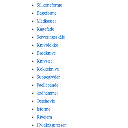
Silikoneforme
Bageforme
Madkasser
Kagefade
Serveringsskåle
Knivblokke
Brødknive
Knivsæt
Kokkeknive
Suppegryder
Paellapande
kødhammer
Ostehøvle
Isforme
Rivejern
Hvidløgspresser