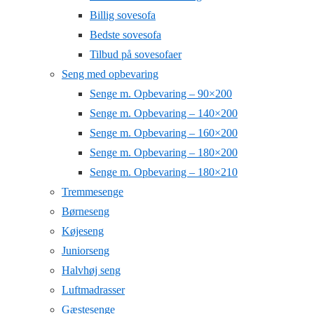
Billig sovesofa
Bedste sovesofa
Tilbud på sovesofaer
Seng med opbevaring
Senge m. Opbevaring – 90×200
Senge m. Opbevaring – 140×200
Senge m. Opbevaring – 160×200
Senge m. Opbevaring – 180×200
Senge m. Opbevaring – 180×210
Tremmesenge
Børneseng
Køjeseng
Juniorseng
Halvhøj seng
Luftmadrasser
Gæstesenge