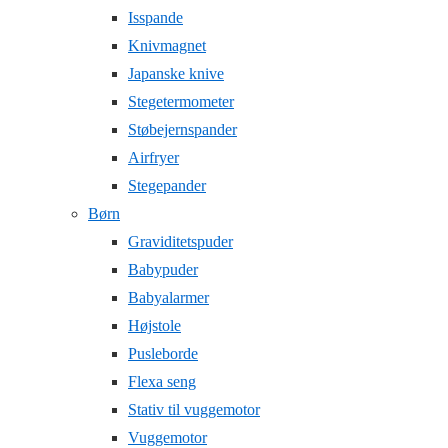
Isspande
Knivmagnet
Japanske knive
Stegetermometer
Støbejernspander
Airfryer
Stegepander
Børn
Graviditetspuder
Babypuder
Babyalarmer
Højstole
Pusleborde
Flexa seng
Stativ til vuggemotor
Vuggemotor