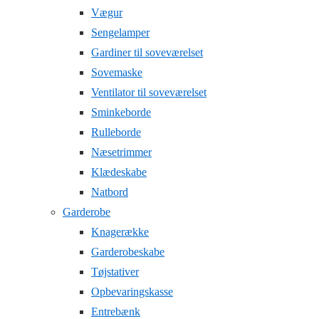
Vægur
Sengelamper
Gardiner til soveværelset
Sovemaske
Ventilator til soveværelset
Sminkeborde
Rulleborde
Næsetrimmer
Klædeskabe
Natbord
Garderobe
Knagerække
Garderobeskabe
Tøjstativer
Opbevaringskasse
Entrebænk