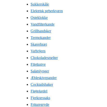
Sukkerskåle
Elektrisk peberkværn
Osteklokke
Vandfilterkande
Grillhandsker
Termokander
Skærebræt
Vaffeljern
Chokoladesmelter
Filetknive
Salatslynger
Æbleskivepander
Cocktailshaker
Fløjtekedel
Fjerkræssaks
Frituregryde