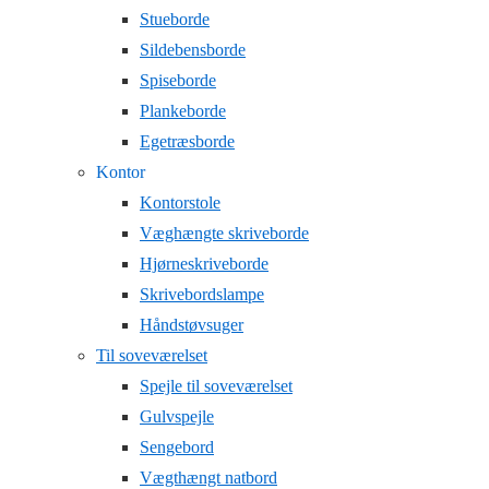
Stueborde
Sildebensborde
Spiseborde
Plankeborde
Egetræsborde
Kontor
Kontorstole
Væghængte skriveborde
Hjørneskriveborde
Skrivebordslampe
Håndstøvsuger
Til soveværelset
Spejle til soveværelset
Gulvspejle
Sengebord
Vægthængt natbord