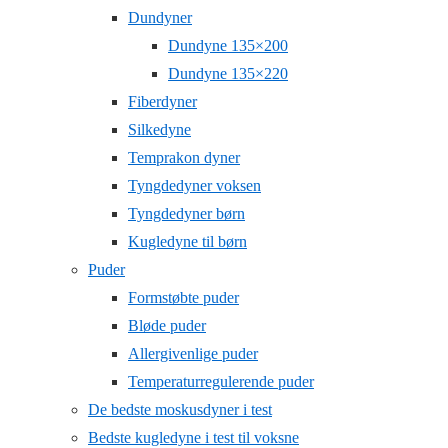
Dundyner
Dundyne 135×200
Dundyne 135×220
Fiberdyner
Silkedyne
Temprakon dyner
Tyngdedyner voksen
Tyngdedyner børn
Kugledyne til børn
Puder
Formstøbte puder
Bløde puder
Allergivenlige puder
Temperaturregulerende puder
De bedste moskusdyner i test
Bedste kugledyne i test til voksne