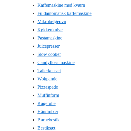
Kaffemaskine med kværn
Fuldautomatisk kaffemaskine
Mikrobølgeovn
Køkkenknive
Pastamaskine
Juicepresser
Slow cooker
Candyfloss maskine
Tallerkensæt
Wokpande
Pizzaspade
Muffinform
Kagerulle
Håndmixer
Børnebestik
Bestiksæt