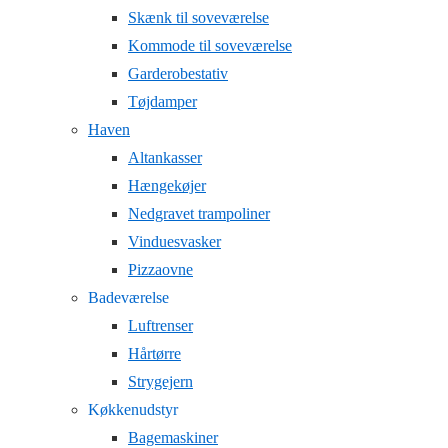
Skænk til soveværelse
Kommode til soveværelse
Garderobestativ
Tøjdamper
Haven
Altankasser
Hængekøjer
Nedgravet trampoliner
Vinduesvasker
Pizzaovne
Badeværelse
Luftrenser
Hårtørre
Strygejern
Køkkenudstyr
Bagemaskiner