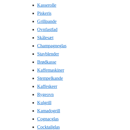
Kasserolle
Piskeris
Grillpande
Ovnfastfad
Skålesæt
Champagneglas
Stavblender
Brødkasse
Kaffemaskiner
Stempelkande
Kaffeskeer
Rygeovn
Kulgrill
Kamadogrill
Cognacglas
Cocktailglas