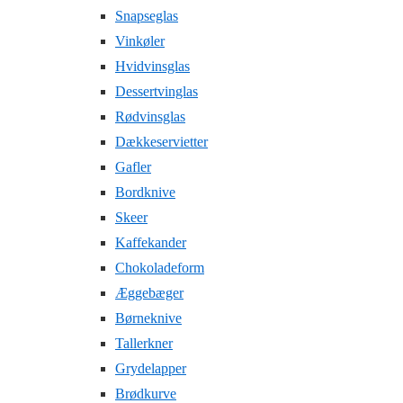
Snapseglas
Vinkøler
Hvidvinsglas
Dessertvinglas
Rødvinsglas
Dækkeservietter
Gafler
Bordknive
Skeer
Kaffekander
Chokoladeform
Æggebæger
Børneknive
Tallerkner
Grydelapper
Brødkurve