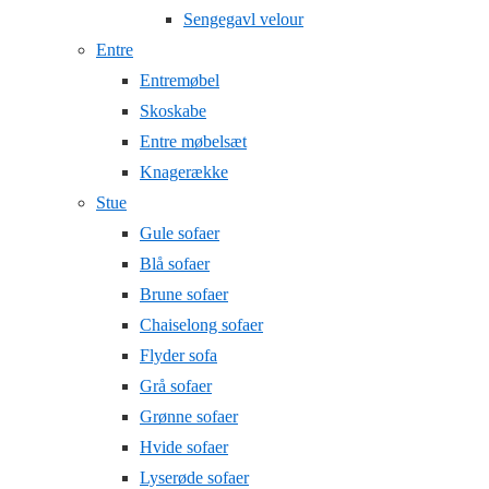
Sengegavl velour
Entre
Entremøbel
Skoskabe
Entre møbelsæt
Knagerække
Stue
Gule sofaer
Blå sofaer
Brune sofaer
Chaiselong sofaer
Flyder sofa
Grå sofaer
Grønne sofaer
Hvide sofaer
Lyserøde sofaer