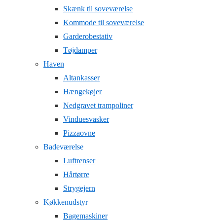
Skænk til soveværelse
Kommode til soveværelse
Garderobestativ
Tøjdamper
Haven
Altankasser
Hængekøjer
Nedgravet trampoliner
Vinduesvasker
Pizzaovne
Badeværelse
Luftrenser
Hårtørre
Strygejern
Køkkenudstyr
Bagemaskiner