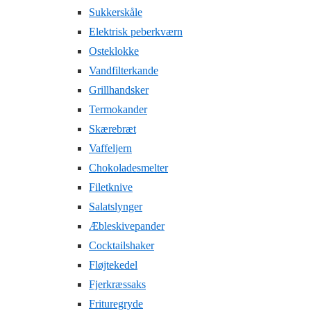
Sukkerskåle
Elektrisk peberkværn
Osteklokke
Vandfilterkande
Grillhandsker
Termokander
Skærebræt
Vaffeljern
Chokoladesmelter
Filetknive
Salatslynger
Æbleskivepander
Cocktailshaker
Fløjtekedel
Fjerkræssaks
Frituregryde