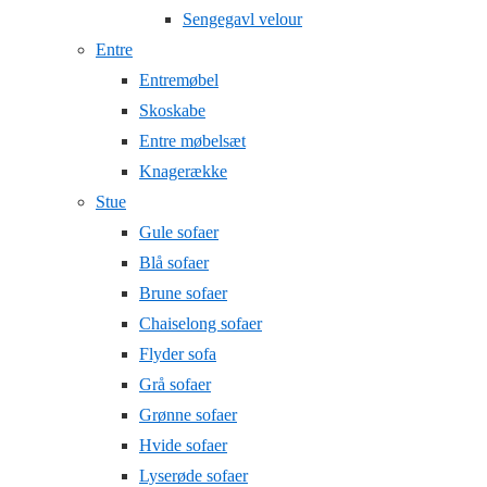
Sengegavl velour
Entre
Entremøbel
Skoskabe
Entre møbelsæt
Knagerække
Stue
Gule sofaer
Blå sofaer
Brune sofaer
Chaiselong sofaer
Flyder sofa
Grå sofaer
Grønne sofaer
Hvide sofaer
Lyserøde sofaer