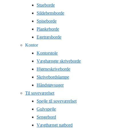
Stueborde
Sildebensborde
Spiseborde
Plankeborde
Egetræsborde
Kontor
Kontorstole
Væghængte skriveborde
Hjørneskriveborde
Skrivebordslampe
Håndstøvsuger
Til soveværelset
Spejle til soveværelset
Gulvspejle
Sengebord
Vægthængt natbord