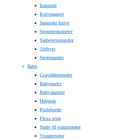
Isspande
Knivmagnet
Japanske knive
Stegetermometer
Støbejernspander
Airfryer
Stegepander
Børn
Graviditetspuder
Babypuder
Babyalarmer
Højstole
Pusleborde
Flexa seng
Stativ til vuggemotor
Vuggemotor