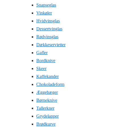
Snapseglas
Vinkøler
Hvidvinsglas
Dessertvinglas
Rødvinsglas
Dækkeservietter
Gafler
Bordknive
Skeer
Kaffekander
Chokoladeform
Æggebæger
Børneknive
Tallerkner
Grydelapper
Brødkurve