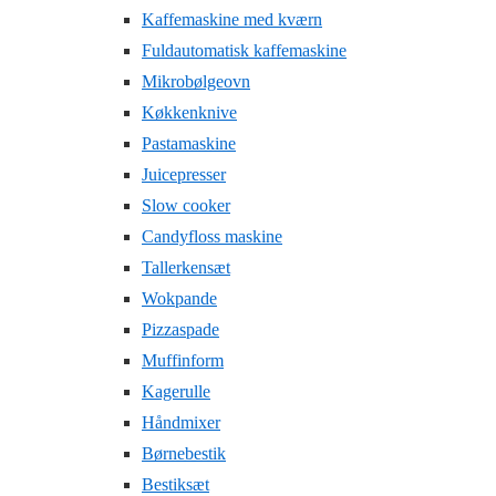
Kaffemaskine med kværn
Fuldautomatisk kaffemaskine
Mikrobølgeovn
Køkkenknive
Pastamaskine
Juicepresser
Slow cooker
Candyfloss maskine
Tallerkensæt
Wokpande
Pizzaspade
Muffinform
Kagerulle
Håndmixer
Børnebestik
Bestiksæt