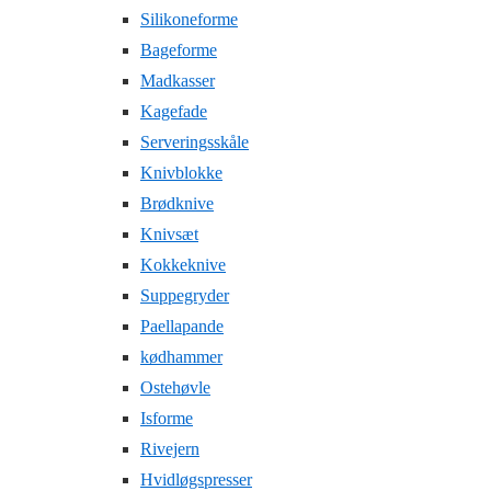
Silikoneforme
Bageforme
Madkasser
Kagefade
Serveringsskåle
Knivblokke
Brødknive
Knivsæt
Kokkeknive
Suppegryder
Paellapande
kødhammer
Ostehøvle
Isforme
Rivejern
Hvidløgspresser