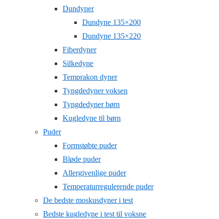
Dundyner
Dundyne 135×200
Dundyne 135×220
Fiberdyner
Silkedyne
Temprakon dyner
Tyngdedyner voksen
Tyngdedyner børn
Kugledyne til børn
Puder
Formstøbte puder
Bløde puder
Allergivenlige puder
Temperaturregulerende puder
De bedste moskusdyner i test
Bedste kugledyne i test til voksne