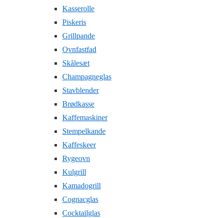
Kasserolle
Piskeris
Grillpande
Ovnfastfad
Skålesæt
Champagneglas
Stavblender
Brødkasse
Kaffemaskiner
Stempelkande
Kaffeskeer
Rygeovn
Kulgrill
Kamadogrill
Cognacglas
Cocktailglas