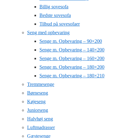
Billig sovesofa
Bedste sovesofa
Tilbud på sovesofaer
Seng med opbevaring
Senge m. Opbevaring – 90×200
Senge m. Opbevaring – 140×200
Senge m. Opbevaring – 160×200
Senge m. Opbevaring – 180×200
Senge m. Opbevaring – 180×210
Tremmesenge
Børneseng
Køjeseng
Juniorseng
Halvhøj seng
Luftmadrasser
Gæstesenge