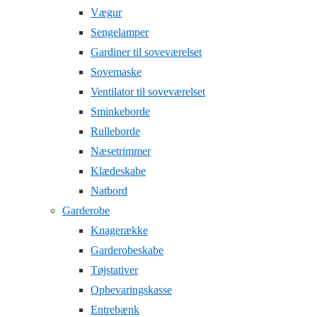
Vægur
Sengelamper
Gardiner til soveværelset
Sovemaske
Ventilator til soveværelset
Sminkeborde
Rulleborde
Næsetrimmer
Klædeskabe
Natbord
Garderobe
Knagerække
Garderobeskabe
Tøjstativer
Opbevaringskasse
Entrebænk