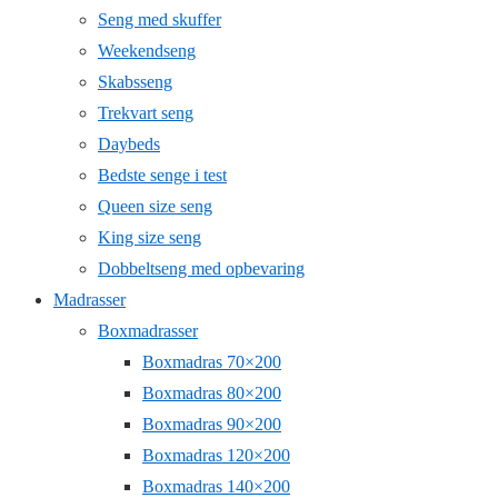
Seng med skuffer
Weekendseng
Skabsseng
Trekvart seng
Daybeds
Bedste senge i test
Queen size seng
King size seng
Dobbeltseng med opbevaring
Madrasser
Boxmadrasser
Boxmadras 70×200
Boxmadras 80×200
Boxmadras 90×200
Boxmadras 120×200
Boxmadras 140×200