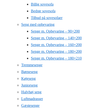
Billig sovesofa
Bedste sovesofa
Tilbud på sovesofaer
Seng med opbevaring
Senge m. Opbevaring – 90×200
Senge m. Opbevaring – 140×200
Senge m. Opbevaring – 160×200
Senge m. Opbevaring – 180×200
Senge m. Opbevaring – 180×210
Tremmesenge
Børneseng
Køjeseng
Juniorseng
Halvhøj seng
Luftmadrasser
Gæstesenge