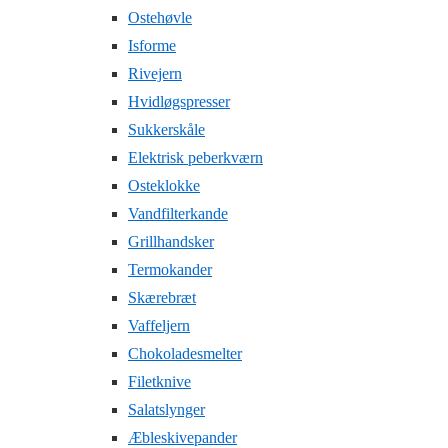
Ostehøvle
Isforme
Rivejern
Hvidløgspresser
Sukkerskåle
Elektrisk peberkværn
Osteklokke
Vandfilterkande
Grillhandsker
Termokander
Skærebræt
Vaffeljern
Chokoladesmelter
Filetknive
Salatslynger
Æbleskivepander