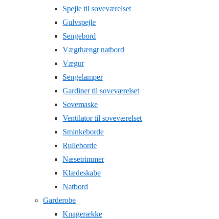
Spejle til soveværelset
Gulvspejle
Sengebord
Vægthængt natbord
Vægur
Sengelamper
Gardiner til soveværelset
Sovemaske
Ventilator til soveværelset
Sminkeborde
Rulleborde
Næsetrimmer
Klædeskabe
Natbord
Garderobe
Knagerække