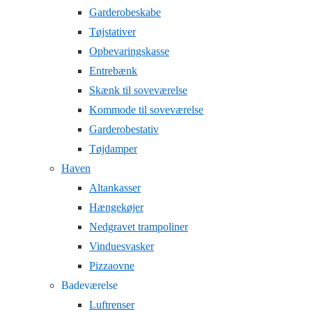
Garderobeskabe
Tøjstativer
Opbevaringskasse
Entrebænk
Skænk til soveværelse
Kommode til soveværelse
Garderobestativ
Tøjdamper
Haven
Altankasser
Hængekøjer
Nedgravet trampoliner
Vinduesvasker
Pizzaovne
Badeværelse
Luftrenser