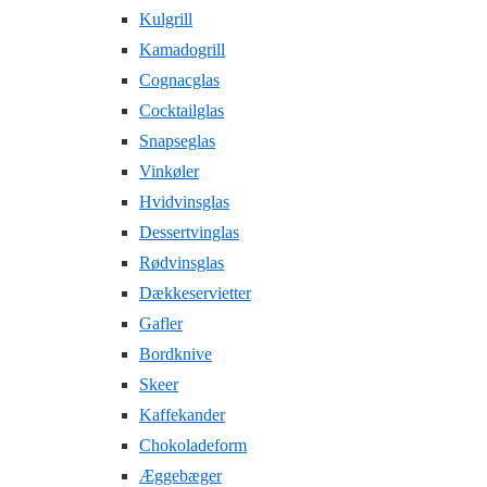
Kulgrill
Kamadogrill
Cognacglas
Cocktailglas
Snapseglas
Vinkøler
Hvidvinsglas
Dessertvinglas
Rødvinsglas
Dækkeservietter
Gafler
Bordknive
Skeer
Kaffekander
Chokoladeform
Æggebæger