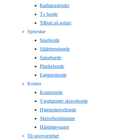
Radiatorskjuler
Tv borde
Tilbud på sofaer
Spisestue
Stueborde
Sildebensborde
Spiseborde
Plankeborde
Egetræsborde
Kontor
Kontorstole
Væghængte skriveborde
Hjørneskriveborde
Skrivebordslampe
Håndstøvsuger
Til soveværelset