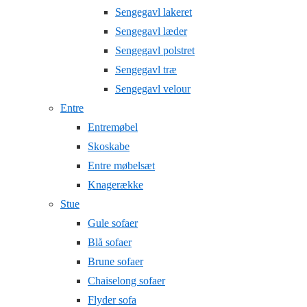
Sengegavl lakeret
Sengegavl læder
Sengegavl polstret
Sengegavl træ
Sengegavl velour
Entre
Entremøbel
Skoskabe
Entre møbelsæt
Knagerække
Stue
Gule sofaer
Blå sofaer
Brune sofaer
Chaiselong sofaer
Flyder sofa