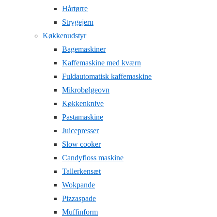
Hårtørre
Strygejern
Køkkenudstyr
Bagemaskiner
Kaffemaskine med kværn
Fuldautomatisk kaffemaskine
Mikrobølgeovn
Køkkenknive
Pastamaskine
Juicepresser
Slow cooker
Candyfloss maskine
Tallerkensæt
Wokpande
Pizzaspade
Muffinform