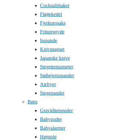
Cocktailshaker
Fløjtekedel
Fjerkræssaks
Frituregryde
Isspande
Knivmagnet
Japanske knive
Stegetermometer
Støbejernspander
Airfryer
Stegepander
Børn
Graviditetspuder
Babypuder
Babyalarmer
Højstole