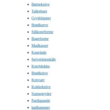
Børneknive
Tallerkner
Grydelapper
Brødkurve
Silikoneforme
Bageforme
Madkasser
Kagefade
Serveringsskåle
Knivblokke
Brødknive
Knivsæt
Kokkeknive
Suppegryder
Paellapande
kødhammer