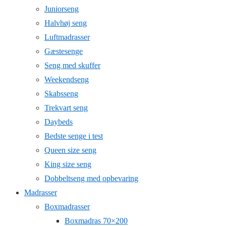
Juniorseng
Halvhøj seng
Luftmadrasser
Gæstesenge
Seng med skuffer
Weekendseng
Skabsseng
Trekvart seng
Daybeds
Bedste senge i test
Queen size seng
King size seng
Dobbeltseng med opbevaring
Madrasser
Boxmadrasser
Boxmadras 70×200