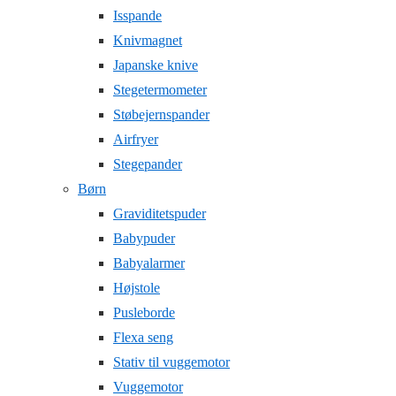
Isspande
Knivmagnet
Japanske knive
Stegetermometer
Støbejernspander
Airfryer
Stegepander
Børn
Graviditetspuder
Babypuder
Babyalarmer
Højstole
Pusleborde
Flexa seng
Stativ til vuggemotor
Vuggemotor