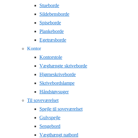
Stueborde
Sildebensborde
Spiseborde
Plankeborde
Egetræsborde
Kontor
Kontorstole
Væghængte skriveborde
Hjørneskriveborde
Skrivebordslampe
Håndstøvsuger
Til soveværelset
Spejle til soveværelset
Gulvspejle
Sengebord
Vægthængt natbord