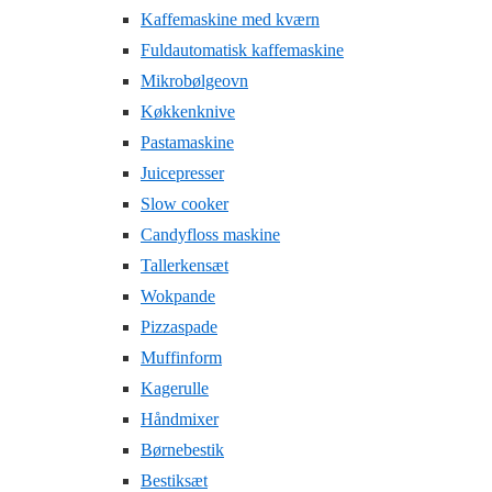
Kaffemaskine med kværn
Fuldautomatisk kaffemaskine
Mikrobølgeovn
Køkkenknive
Pastamaskine
Juicepresser
Slow cooker
Candyfloss maskine
Tallerkensæt
Wokpande
Pizzaspade
Muffinform
Kagerulle
Håndmixer
Børnebestik
Bestiksæt