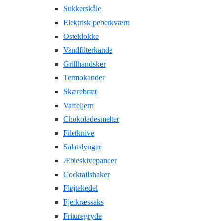
Sukkerskåle
Elektrisk peberkværn
Osteklokke
Vandfilterkande
Grillhandsker
Termokander
Skærebræt
Vaffeljern
Chokoladesmelter
Filetknive
Salatslynger
Æbleskivepander
Cocktailshaker
Fløjtekedel
Fjerkræssaks
Frituregryde