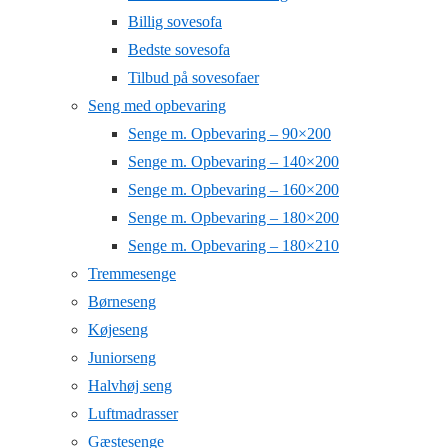
Billig sovesofa
Bedste sovesofa
Tilbud på sovesofaer
Seng med opbevaring
Senge m. Opbevaring – 90×200
Senge m. Opbevaring – 140×200
Senge m. Opbevaring – 160×200
Senge m. Opbevaring – 180×200
Senge m. Opbevaring – 180×210
Tremmesenge
Børneseng
Køjeseng
Juniorseng
Halvhøj seng
Luftmadrasser
Gæstesenge