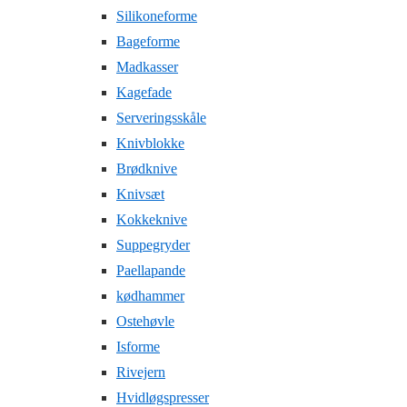
Silikoneforme
Bageforme
Madkasser
Kagefade
Serveringsskåle
Knivblokke
Brødknive
Knivsæt
Kokkeknive
Suppegryder
Paellapande
kødhammer
Ostehøvle
Isforme
Rivejern
Hvidløgspresser