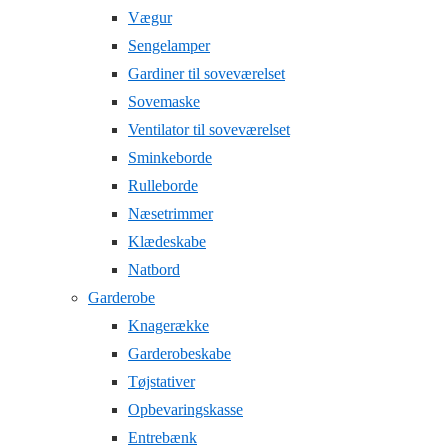
Vægur
Sengelamper
Gardiner til soveværelset
Sovemaske
Ventilator til soveværelset
Sminkeborde
Rulleborde
Næsetrimmer
Klædeskabe
Natbord
Garderobe
Knagerække
Garderobeskabe
Tøjstativer
Opbevaringskasse
Entrebænk