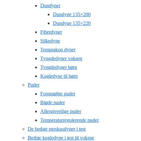
Dundyner
Dundyne 135×200
Dundyne 135×220
Fiberdyner
Silkedyne
Temprakon dyner
Tyngdedyner voksen
Tyngdedyner børn
Kugledyne til børn
Puder
Formstøbte puder
Bløde puder
Allergivenlige puder
Temperaturregulerende puder
De bedste moskusdyner i test
Bedste kugledyne i test til voksne