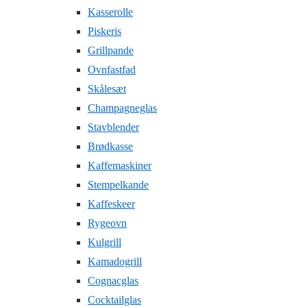
Kasserolle
Piskeris
Grillpande
Ovnfastfad
Skålesæt
Champagneglas
Stavblender
Brødkasse
Kaffemaskiner
Stempelkande
Kaffeskeer
Rygeovn
Kulgrill
Kamadogrill
Cognacglas
Cocktailglas