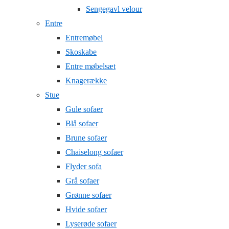
Sengegavl velour
Entre
Entremøbel
Skoskabe
Entre møbelsæt
Knagerække
Stue
Gule sofaer
Blå sofaer
Brune sofaer
Chaiselong sofaer
Flyder sofa
Grå sofaer
Grønne sofaer
Hvide sofaer
Lyserøde sofaer