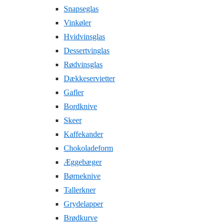
Snapseglas
Vinkøler
Hvidvinsglas
Dessertvinglas
Rødvinsglas
Dækkeservietter
Gafler
Bordknive
Skeer
Kaffekander
Chokoladeform
Æggebæger
Børneknive
Tallerkner
Grydelapper
Brødkurve