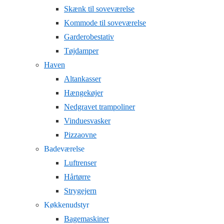
Skænk til soveværelse
Kommode til soveværelse
Garderobestativ
Tøjdamper
Haven
Altankasser
Hængekøjer
Nedgravet trampoliner
Vinduesvasker
Pizzaovne
Badeværelse
Luftrenser
Hårtørre
Strygejern
Køkkenudstyr
Bagemaskiner