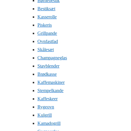
Børnebestik
Bestiksæt
Kasserolle
Piskeris
Grillpande
Ovnfastfad
Skålesæt
Champagneglas
Stavblender
Brødkasse
Kaffemaskiner
Stempelkande
Kaffeskeer
Rygeovn
Kulgrill
Kamadogrill