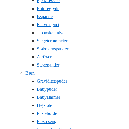
Fjerkræssaks
Frituregryde
Isspande
Knivmagnet
Japanske knive
Stegetermometer
Støbejernspander
Airfryer
Stegepander
Børn
Graviditetspuder
Babypuder
Babyalarmer
Højstole
Pusleborde
Flexa seng