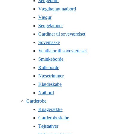
Sengebord
Vægthængt natbord
Vægur
Sengelamper
Gardiner til soveværelset
Sovemaske
Ventilator til soveværelset
Sminkeborde
Rulleborde
Næsetrimmer
Klædeskabe
Natbord
Garderobe
Knagerække
Garderobeskabe
Tøjstativer