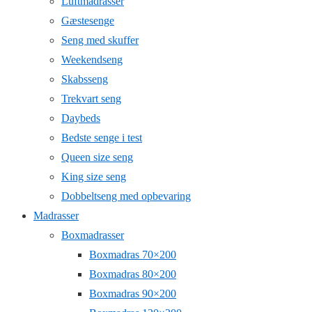
Luftmadrasser
Gæstesenge
Seng med skuffer
Weekendseng
Skabsseng
Trekvart seng
Daybeds
Bedste senge i test
Queen size seng
King size seng
Dobbeltseng med opbevaring
Madrasser
Boxmadrasser
Boxmadras 70×200
Boxmadras 80×200
Boxmadras 90×200