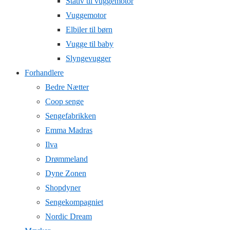
Stativ til vuggemotor
Vuggemotor
Elbiler til børn
Vugge til baby
Slyngevugger
Forhandlere
Bedre Nætter
Coop senge
Sengefabrikken
Emma Madras
Ilva
Drømmeland
Dyne Zonen
Shopdyner
Sengekompagniet
Nordic Dream