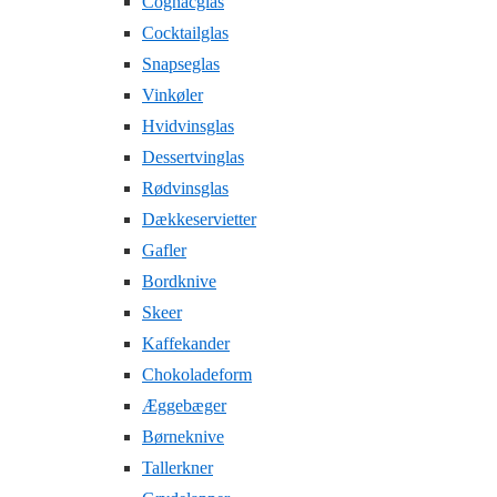
Cognacglas
Cocktailglas
Snapseglas
Vinkøler
Hvidvinsglas
Dessertvinglas
Rødvinsglas
Dækkeservietter
Gafler
Bordknive
Skeer
Kaffekander
Chokoladeform
Æggebæger
Børneknive
Tallerkner