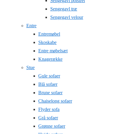
Sengegavl polstret
Sengegavl træ
Sengegavl velour
Entre
Entremøbel
Skoskabe
Entre møbelsæt
Knagerække
Stue
Gule sofaer
Blå sofaer
Brune sofaer
Chaiselong sofaer
Flyder sofa
Grå sofaer
Grønne sofaer