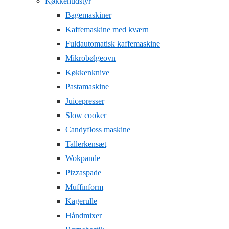
Køkkenudstyr
Bagemaskiner
Kaffemaskine med kværn
Fuldautomatisk kaffemaskine
Mikrobølgeovn
Køkkenknive
Pastamaskine
Juicepresser
Slow cooker
Candyfloss maskine
Tallerkensæt
Wokpande
Pizzaspade
Muffinform
Kagerulle
Håndmixer