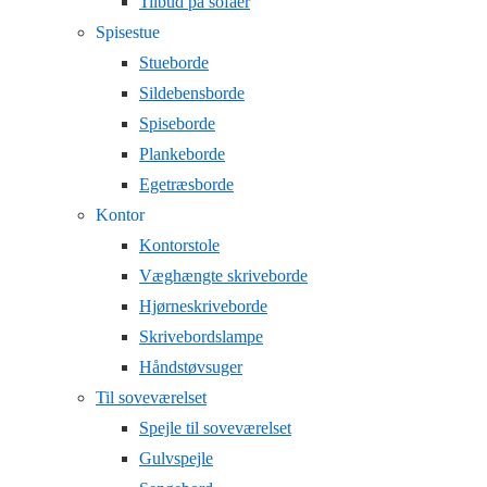
Tilbud på sofaer
Spisestue
Stueborde
Sildebensborde
Spiseborde
Plankeborde
Egetræsborde
Kontor
Kontorstole
Væghængte skriveborde
Hjørneskriveborde
Skrivebordslampe
Håndstøvsuger
Til soveværelset
Spejle til soveværelset
Gulvspejle