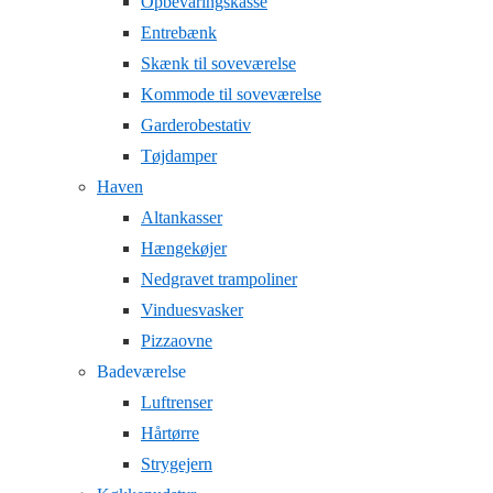
Opbevaringskasse
Entrebænk
Skænk til soveværelse
Kommode til soveværelse
Garderobestativ
Tøjdamper
Haven
Altankasser
Hængekøjer
Nedgravet trampoliner
Vinduesvasker
Pizzaovne
Badeværelse
Luftrenser
Hårtørre
Strygejern