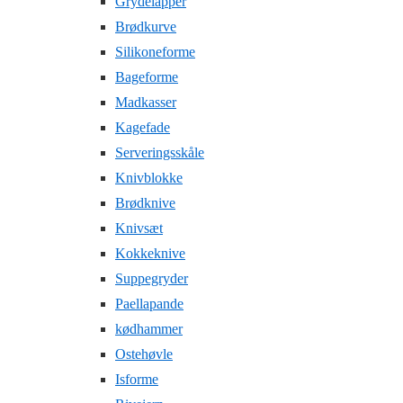
Grydelapper
Brødkurve
Silikoneforme
Bageforme
Madkasser
Kagefade
Serveringsskåle
Knivblokke
Brødknive
Knivsæt
Kokkeknive
Suppegryder
Paellapande
kødhammer
Ostehøvle
Isforme