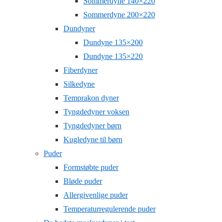
Sommerdyne 140×220
Sommerdyne 200×220
Dundyner
Dundyne 135×200
Dundyne 135×220
Fiberdyner
Silkedyne
Temprakon dyner
Tyngdedyner voksen
Tyngdedyner børn
Kugledyne til børn
Puder
Formstøbte puder
Bløde puder
Allergivenlige puder
Temperaturregulerende puder