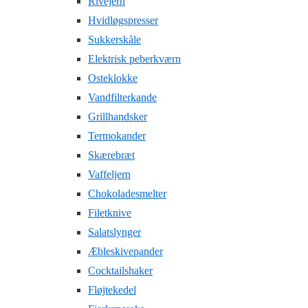
Rivejern
Hvidløgspresser
Sukkerskåle
Elektrisk peberkværn
Osteklokke
Vandfilterkande
Grillhandsker
Termokander
Skærebræt
Vaffeljern
Chokoladesmelter
Filetknive
Salatslynger
Æbleskivepander
Cocktailshaker
Fløjtekedel