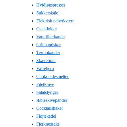
Hvidløgspresser
Sukkerskåle
Elektrisk peberkværn
Osteklokke
Vandfilterkande
Grillhandsker
Termokander
Skærebræt
Vaffeljern
Chokoladesmelter
Filetknive
Salatslynger
Æbleskivepander
Cocktailshaker
Fløjtekedel
Fjerkræssaks