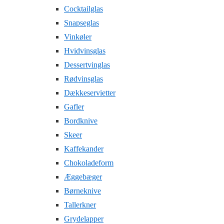
Cocktailglas
Snapseglas
Vinkøler
Hvidvinsglas
Dessertvinglas
Rødvinsglas
Dækkeservietter
Gafler
Bordknive
Skeer
Kaffekander
Chokoladeform
Æggebæger
Børneknive
Tallerkner
Grydelapper