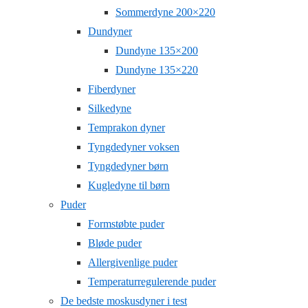
Sommerdyne 200×220
Dundyner
Dundyne 135×200
Dundyne 135×220
Fiberdyner
Silkedyne
Temprakon dyner
Tyngdedyner voksen
Tyngdedyner børn
Kugledyne til børn
Puder
Formstøbte puder
Bløde puder
Allergivenlige puder
Temperaturregulerende puder
De bedste moskusdyner i test