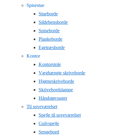
Spisestue
Stueborde
Sildebensborde
Spiseborde
Plankeborde
Egetræsborde
Kontor
Kontorstole
Væghængte skriveborde
Hjørneskriveborde
Skrivebordslampe
Håndstøvsuger
Til soveværelset
Spejle til soveværelset
Gulvspejle
Sengebord