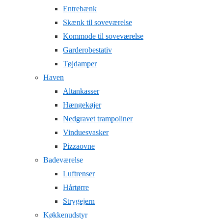
Entrebænk
Skænk til soveværelse
Kommode til soveværelse
Garderobestativ
Tøjdamper
Haven
Altankasser
Hængekøjer
Nedgravet trampoliner
Vinduesvasker
Pizzaovne
Badeværelse
Luftrenser
Hårtørre
Strygejern
Køkkenudstyr