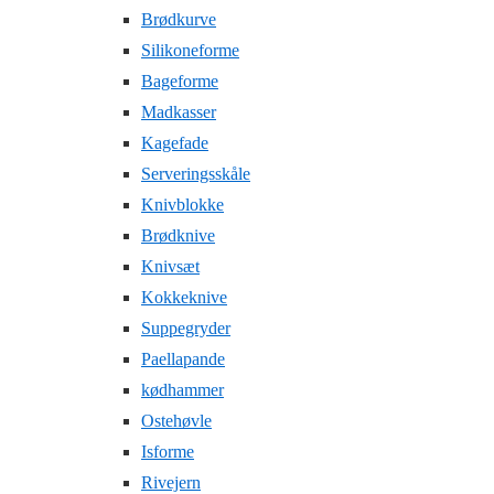
Brødkurve
Silikoneforme
Bageforme
Madkasser
Kagefade
Serveringsskåle
Knivblokke
Brødknive
Knivsæt
Kokkeknive
Suppegryder
Paellapande
kødhammer
Ostehøvle
Isforme
Rivejern