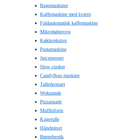
Bagemaskiner
Kaffemaskine med kværn
Fuldautomatisk kaffemaskine
Mikrobølgeovn
Køkkenknive
Pastamaskine
Juicepresser
Slow cooker
Candyfloss maskine
Tallerkensæt
Wokpande
Pizzaspade
Muffinform
Kagerulle
Håndmixer
Børnebestik