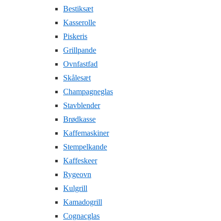
Bestiksæt
Kasserolle
Piskeris
Grillpande
Ovnfastfad
Skålesæt
Champagneglas
Stavblender
Brødkasse
Kaffemaskiner
Stempelkande
Kaffeskeer
Rygeovn
Kulgrill
Kamadogrill
Cognacglas