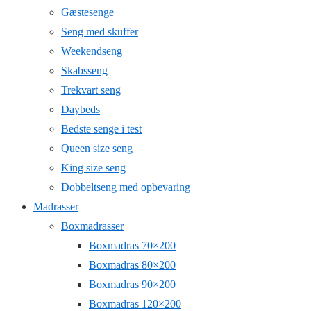
Gæstesenge
Seng med skuffer
Weekendseng
Skabsseng
Trekvart seng
Daybeds
Bedste senge i test
Queen size seng
King size seng
Dobbeltseng med opbevaring
Madrasser
Boxmadrasser
Boxmadras 70×200
Boxmadras 80×200
Boxmadras 90×200
Boxmadras 120×200