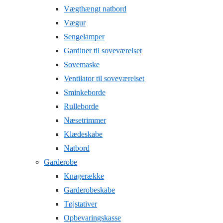
Vægthængt natbord
Vægur
Sengelamper
Gardiner til soveværelset
Sovemaske
Ventilator til soveværelset
Sminkeborde
Rulleborde
Næsetrimmer
Klædeskabe
Natbord
Garderobe
Knagerække
Garderobeskabe
Tøjstativer
Opbevaringskasse