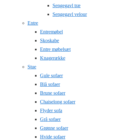
Sengegavl træ
Sengegavl velour
Entre
Entremøbel
Skoskabe
Entre møbelsæt
Knagerække
Stue
Gule sofaer
Blå sofaer
Brune sofaer
Chaiselong sofaer
Flyder sofa
Grå sofaer
Grønne sofaer
Hvide sofaer