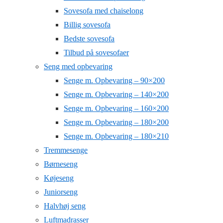
Sovesofa med chaiselong
Billig sovesofa
Bedste sovesofa
Tilbud på sovesofaer
Seng med opbevaring
Senge m. Opbevaring – 90×200
Senge m. Opbevaring – 140×200
Senge m. Opbevaring – 160×200
Senge m. Opbevaring – 180×200
Senge m. Opbevaring – 180×210
Tremmesenge
Børneseng
Køjeseng
Juniorseng
Halvhøj seng
Luftmadrasser