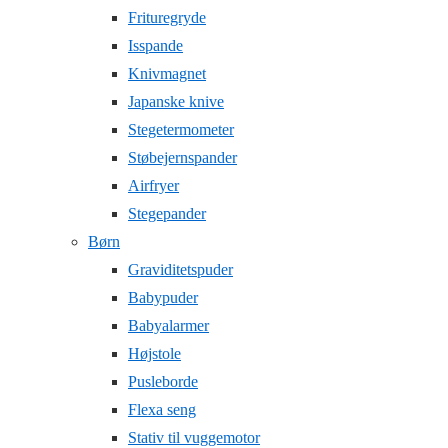
Frituregryde
Isspande
Knivmagnet
Japanske knive
Stegetermometer
Støbejernspander
Airfryer
Stegepander
Børn
Graviditetspuder
Babypuder
Babyalarmer
Højstole
Pusleborde
Flexa seng
Stativ til vuggemotor