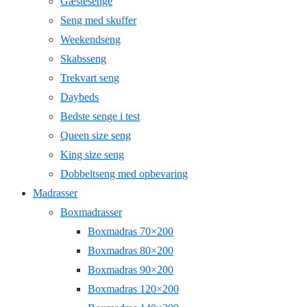
Gæstesenge
Seng med skuffer
Weekendseng
Skabsseng
Trekvart seng
Daybeds
Bedste senge i test
Queen size seng
King size seng
Dobbeltseng med opbevaring
Madrasser
Boxmadrasser
Boxmadras 70×200
Boxmadras 80×200
Boxmadras 90×200
Boxmadras 120×200