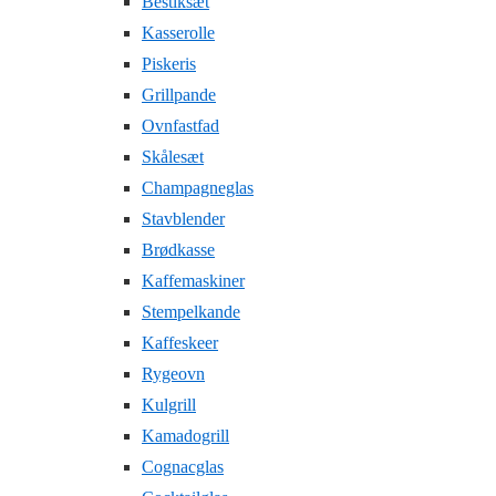
Bestiksæt
Kasserolle
Piskeris
Grillpande
Ovnfastfad
Skålesæt
Champagneglas
Stavblender
Brødkasse
Kaffemaskiner
Stempelkande
Kaffeskeer
Rygeovn
Kulgrill
Kamadogrill
Cognacglas