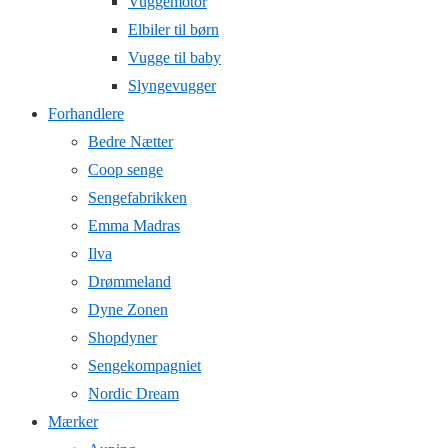
Vuggemotor
Elbiler til børn
Vugge til baby
Slyngevugger
Forhandlere
Bedre Nætter
Coop senge
Sengefabrikken
Emma Madras
Ilva
Drømmeland
Dyne Zonen
Shopdyner
Sengekompagniet
Nordic Dream
Mærker