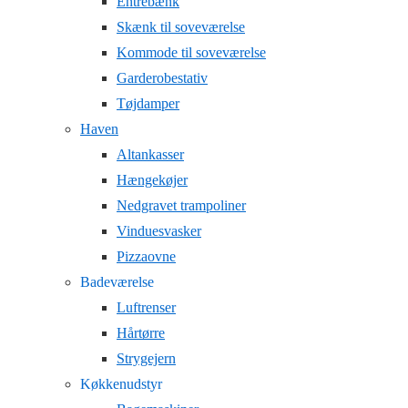
Entrebænk
Skænk til soveværelse
Kommode til soveværelse
Garderobestativ
Tøjdamper
Haven
Altankasser
Hængekøjer
Nedgravet trampoliner
Vinduesvasker
Pizzaovne
Badeværelse
Luftrenser
Hårtørre
Strygejern
Køkkenudstyr