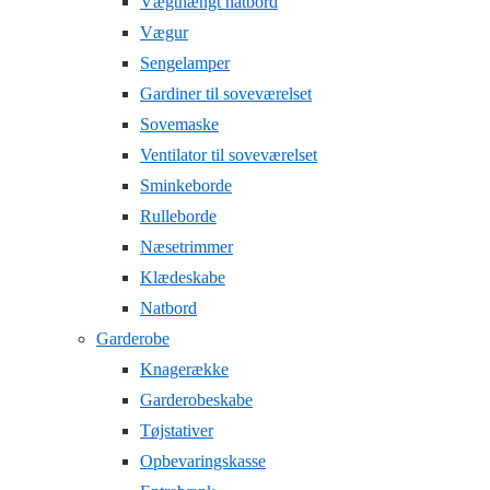
Vægthængt natbord
Vægur
Sengelamper
Gardiner til soveværelset
Sovemaske
Ventilator til soveværelset
Sminkeborde
Rulleborde
Næsetrimmer
Klædeskabe
Natbord
Garderobe
Knagerække
Garderobeskabe
Tøjstativer
Opbevaringskasse