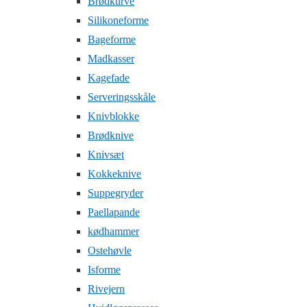
Brødkurve
Silikoneforme
Bageforme
Madkasser
Kagefade
Serveringsskåle
Knivblokke
Brødknive
Knivsæt
Kokkeknive
Suppegryder
Paellapande
kødhammer
Ostehøvle
Isforme
Rivejern