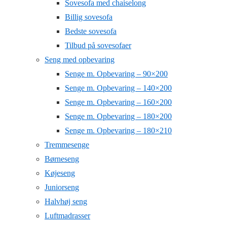
Sovesofa med chaiselong
Billig sovesofa
Bedste sovesofa
Tilbud på sovesofaer
Seng med opbevaring
Senge m. Opbevaring – 90×200
Senge m. Opbevaring – 140×200
Senge m. Opbevaring – 160×200
Senge m. Opbevaring – 180×200
Senge m. Opbevaring – 180×210
Tremmesenge
Børneseng
Køjeseng
Juniorseng
Halvhøj seng
Luftmadrasser