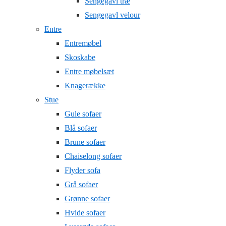
Sengegavl træ
Sengegavl velour
Entre
Entremøbel
Skoskabe
Entre møbelsæt
Knagerække
Stue
Gule sofaer
Blå sofaer
Brune sofaer
Chaiselong sofaer
Flyder sofa
Grå sofaer
Grønne sofaer
Hvide sofaer