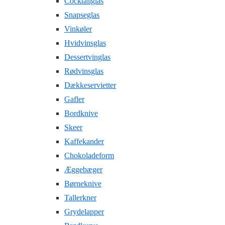
Cocktailglas
Snapseglas
Vinkøler
Hvidvinsglas
Dessertvinglas
Rødvinsglas
Dækkeservietter
Gafler
Bordknive
Skeer
Kaffekander
Chokoladeform
Æggebæger
Børneknive
Tallerkner
Grydelapper