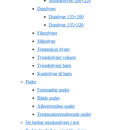
Sommerdyne 200×220
Dundyner
Dundyne 135×200
Dundyne 135×220
Fiberdyner
Silkedyne
Temprakon dyner
Tyngdedyner voksen
Tyngdedyner børn
Kugledyne til børn
Puder
Formstøbte puder
Bløde puder
Allergivenlige puder
Temperaturregulerende puder
De bedste moskusdyner i test