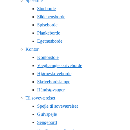
Spisestue
Stueborde
Sildebensborde
Spiseborde
Plankeborde
Egetræsborde
Kontor
Kontorstole
Væghængte skriveborde
Hjørneskriveborde
Skrivebordslampe
Håndstøvsuger
Til soveværelset
Spejle til soveværelset
Gulvspejle
Sengebord