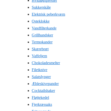
Hvidløgspresser
Sukkerskåle
Elektrisk peberkværn
Osteklokke
Vandfilterkande
Grillhandsker
Termokander
Skærebræt
Vaffeljern
Chokoladesmelter
Filetknive
Salatslynger
Æbleskivepander
Cocktailshaker
Fløjtekedel
Fjerkræssaks