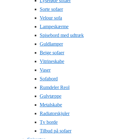
Lyserøde sofaer
Sorte sofaer
Velour sofa
Lampeskærme
Spisebord med udtræk
Guldlamper
Beige sofaer
Vitrineskabe
Vaser
Sofabord
Rumdeler Reol
Gulvtæppe
Metalskabe
Radiatorskjuler
Tv borde
Tilbud på sofaer