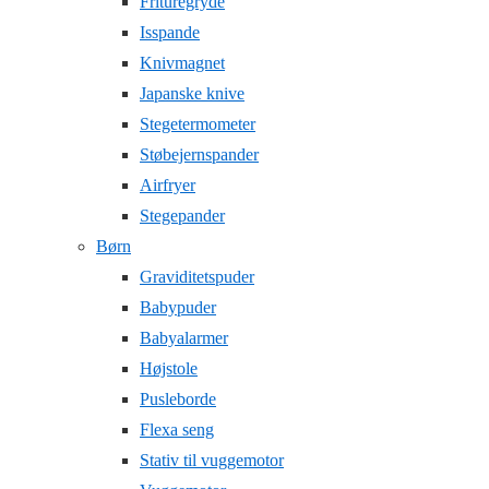
Frituregryde
Isspande
Knivmagnet
Japanske knive
Stegetermometer
Støbejernspander
Airfryer
Stegepander
Børn
Graviditetspuder
Babypuder
Babyalarmer
Højstole
Pusleborde
Flexa seng
Stativ til vuggemotor