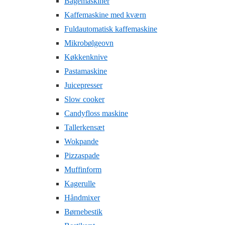
Bagemaskiner
Kaffemaskine med kværn
Fuldautomatisk kaffemaskine
Mikrobølgeovn
Køkkenknive
Pastamaskine
Juicepresser
Slow cooker
Candyfloss maskine
Tallerkensæt
Wokpande
Pizzaspade
Muffinform
Kagerulle
Håndmixer
Børnebestik