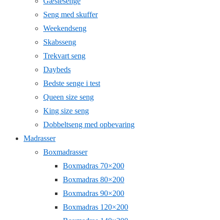
Gæstesenge
Seng med skuffer
Weekendseng
Skabsseng
Trekvart seng
Daybeds
Bedste senge i test
Queen size seng
King size seng
Dobbeltseng med opbevaring
Madrasser
Boxmadrasser
Boxmadras 70×200
Boxmadras 80×200
Boxmadras 90×200
Boxmadras 120×200