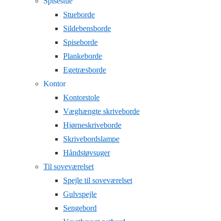
Spisestue
Stueborde
Sildebensborde
Spiseborde
Plankeborde
Egetræsborde
Kontor
Kontorstole
Væghængte skriveborde
Hjørneskriveborde
Skrivebordslampe
Håndstøvsuger
Til soveværelset
Spejle til soveværelset
Gulvspejle
Sengebord