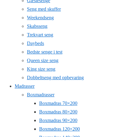
Gæstesenge
Seng med skuffer
Weekendseng
Skabsseng
Trekvart seng
Daybeds
Bedste senge i test
Queen size seng
King size seng
Dobbeltseng med opbevaring
Madrasser
Boxmadrasser
Boxmadras 70×200
Boxmadras 80×200
Boxmadras 90×200
Boxmadras 120×200