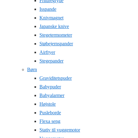
Frituregryde
Isspande
Knivmagnet
Japanske knive
Stegetermometer
Støbejernspander
Airfryer
Stegepander
Børn
Graviditetspuder
Babypuder
Babyalarmer
Højstole
Pusleborde
Flexa seng
Stativ til vuggemotor