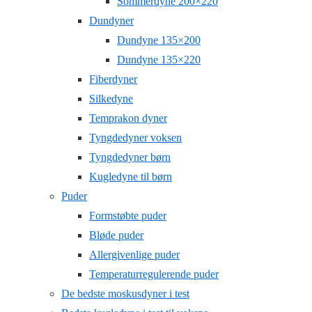
Sommerdyne 200×220
Dundyner
Dundyne 135×200
Dundyne 135×220
Fiberdyner
Silkedyne
Temprakon dyner
Tyngdedyner voksen
Tyngdedyner børn
Kugledyne til børn
Puder
Formstøbte puder
Bløde puder
Allergivenlige puder
Temperaturregulerende puder
De bedste moskusdyner i test