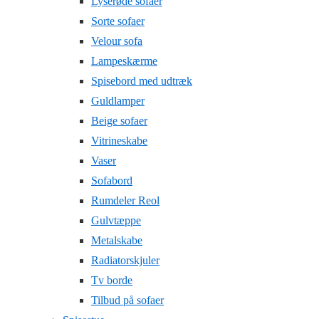
Lyserøde sofaer
Sorte sofaer
Velour sofa
Lampeskærme
Spisebord med udtræk
Guldlamper
Beige sofaer
Vitrineskabe
Vaser
Sofabord
Rumdeler Reol
Gulvtæppe
Metalskabe
Radiatorskjuler
Tv borde
Tilbud på sofaer