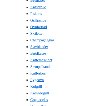
Bestiksæt
Kasserolle
Piskeris
Grillpande
Ovnfastfad
Skålesæt
Champagneglas
Stavblender
Brødkasse
Kaffemaskiner
Stempelkande
Kaffeskeer
Rygeovn
Kulgrill
Kamadogrill
Cognacglas