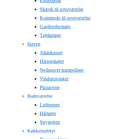
Entrebænk
Skænk til soveværelse
Kommode til soveværelse
Garderobestativ
Tøjdamper
Haven
Altankasser
Hængekøjer
Nedgravet trampoliner
Vinduesvasker
Pizzaovne
Badeværelse
Luftrenser
Hårtørre
Strygejern
Køkkenudstyr