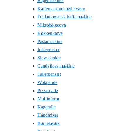
Bagemaskiner
Kaffemaskine med kværn
Fuldautomatisk kaffemaskine
Mikrobølgeovn
Køkkenknive
Pastamaskine
Juicepresser
Slow cooker
Candyfloss maskine
Tallerkensæt
Wokpande
Pizzaspade
Muffinform
Kagerulle
Håndmixer
Børnebestik