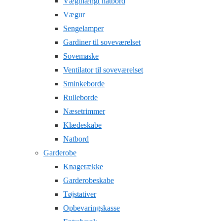
Vægthængt natbord
Vægur
Sengelamper
Gardiner til soveværelset
Sovemaske
Ventilator til soveværelset
Sminkeborde
Rulleborde
Næsetrimmer
Klædeskabe
Natbord
Garderobe
Knagerække
Garderobeskabe
Tøjstativer
Opbevaringskasse