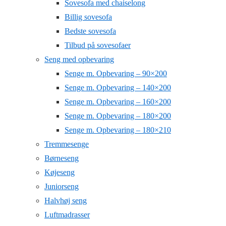
Sovesofa med chaiselong
Billig sovesofa
Bedste sovesofa
Tilbud på sovesofaer
Seng med opbevaring
Senge m. Opbevaring – 90×200
Senge m. Opbevaring – 140×200
Senge m. Opbevaring – 160×200
Senge m. Opbevaring – 180×200
Senge m. Opbevaring – 180×210
Tremmesenge
Børneseng
Køjeseng
Juniorseng
Halvhøj seng
Luftmadrasser