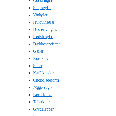
Cocktailglas
Snapseglas
Vinkøler
Hvidvinsglas
Dessertvinglas
Rødvinsglas
Dækkeservietter
Gafler
Bordknive
Skeer
Kaffekander
Chokoladeform
Æggebæger
Børneknive
Tallerkner
Grydelapper