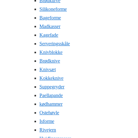
Brødkurve
Silikoneforme
Bageforme
Madkasser
Kagefade
Serveringsskåle
Knivblokke
Brødknive
Knivsæt
Kokkeknive
Suppegryder
Paellapande
kødhammer
Ostehøvle
Isforme
Rivejern