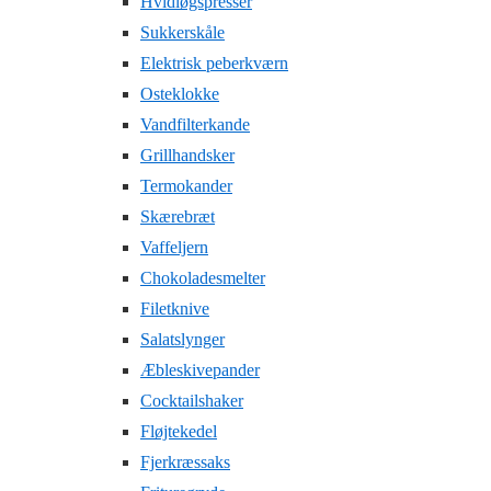
Hvidløgspresser
Sukkerskåle
Elektrisk peberkværn
Osteklokke
Vandfilterkande
Grillhandsker
Termokander
Skærebræt
Vaffeljern
Chokoladesmelter
Filetknive
Salatslynger
Æbleskivepander
Cocktailshaker
Fløjtekedel
Fjerkræssaks