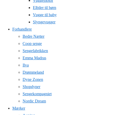
Vuggemotor
Elbiler til børn
Vugge til baby
Slyngevugger
Forhandlere
Bedre Nætter
Coop senge
Sengefabrikken
Emma Madras
Ilva
Drømmeland
Dyne Zonen
Shopdyner
Sengekompagniet
Nordic Dream
Mærker