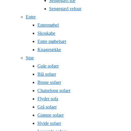
Sengegavl træ
Sengegavl velour
Entre
Entremøbel
Skoskabe
Entre møbelsæt
Knagerække
Stue
Gule sofaer
Blå sofaer
Brune sofaer
Chaiselong sofaer
Flyder sofa
Grå sofaer
Grønne sofaer
Hvide sofaer