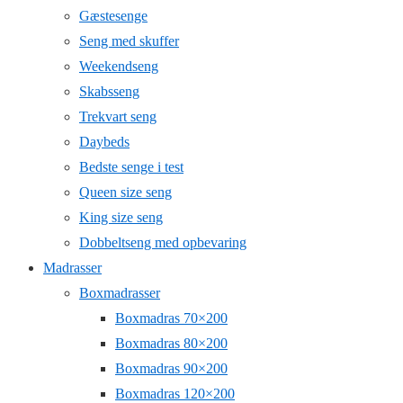
Gæstesenge
Seng med skuffer
Weekendseng
Skabsseng
Trekvart seng
Daybeds
Bedste senge i test
Queen size seng
King size seng
Dobbeltseng med opbevaring
Madrasser
Boxmadrasser
Boxmadras 70×200
Boxmadras 80×200
Boxmadras 90×200
Boxmadras 120×200