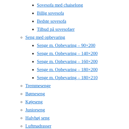
Sovesofa med chaiselong
Billig sovesofa
Bedste sovesofa
Tilbud på sovesofaer
Seng med opbevaring
Senge m. Opbevaring – 90×200
Senge m. Opbevaring – 140×200
Senge m. Opbevaring – 160×200
Senge m. Opbevaring – 180×200
Senge m. Opbevaring – 180×210
Tremmesenge
Børneseng
Køjeseng
Juniorseng
Halvhøj seng
Luftmadrasser