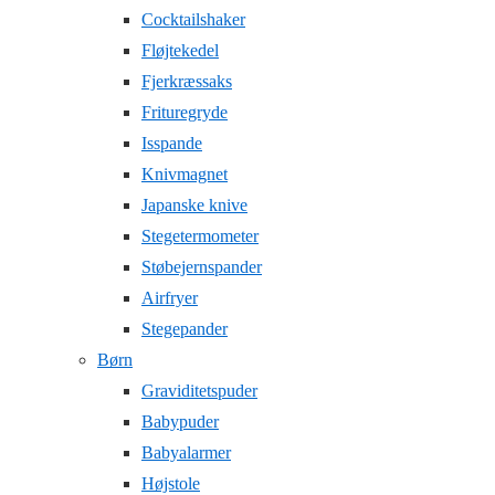
Cocktailshaker
Fløjtekedel
Fjerkræssaks
Frituregryde
Isspande
Knivmagnet
Japanske knive
Stegetermometer
Støbejernspander
Airfryer
Stegepander
Børn
Graviditetspuder
Babypuder
Babyalarmer
Højstole