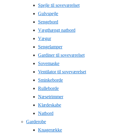
Spejle til soveværelset
Gulvspejle
Sengebord
Vægthængt natbord
Vægur
Sengelamper
Gardiner til soveværelset
Sovemaske
Ventilator til soveværelset
Sminkeborde
Rulleborde
Næsetrimmer
Klædeskabe
Natbord
Garderobe
Knagerække