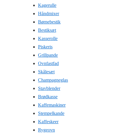
Kagerulle
Håndmixer
Børnebestik
Bestiksæt
Kasserolle
Piskeris
Grillpande
Ovnfastfad
Skålesæt
Champagneglas
Stavblender
Brødkasse
Kaffemaskiner
Stempelkande
Kaffeskeer
Rygeovn