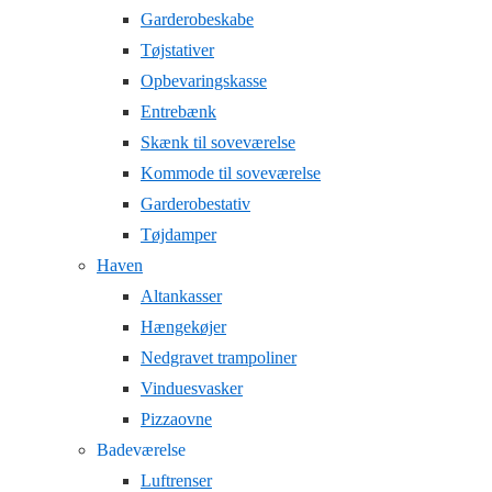
Garderobeskabe
Tøjstativer
Opbevaringskasse
Entrebænk
Skænk til soveværelse
Kommode til soveværelse
Garderobestativ
Tøjdamper
Haven
Altankasser
Hængekøjer
Nedgravet trampoliner
Vinduesvasker
Pizzaovne
Badeværelse
Luftrenser