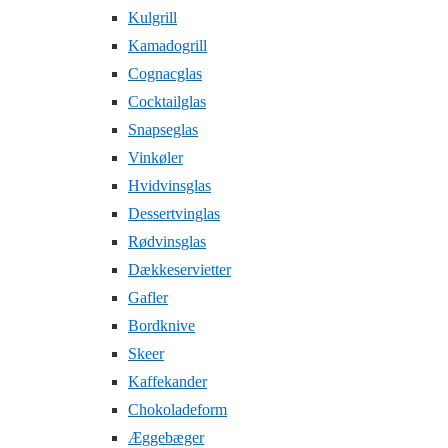
Kulgrill
Kamadogrill
Cognacglas
Cocktailglas
Snapseglas
Vinkøler
Hvidvinsglas
Dessertvinglas
Rødvinsglas
Dækkeservietter
Gafler
Bordknive
Skeer
Kaffekander
Chokoladeform
Æggebæger