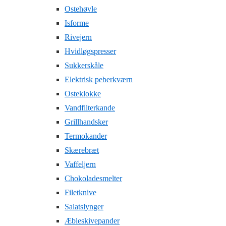
Ostehøvle
Isforme
Rivejern
Hvidløgspresser
Sukkerskåle
Elektrisk peberkværn
Osteklokke
Vandfilterkande
Grillhandsker
Termokander
Skærebræt
Vaffeljern
Chokoladesmelter
Filetknive
Salatslynger
Æbleskivepander