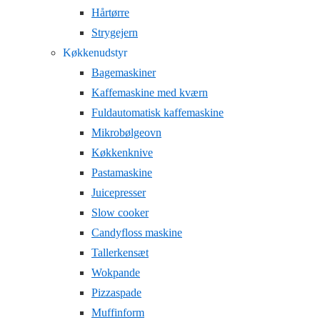
Hårtørre
Strygejern
Køkkenudstyr
Bagemaskiner
Kaffemaskine med kværn
Fuldautomatisk kaffemaskine
Mikrobølgeovn
Køkkenknive
Pastamaskine
Juicepresser
Slow cooker
Candyfloss maskine
Tallerkensæt
Wokpande
Pizzaspade
Muffinform