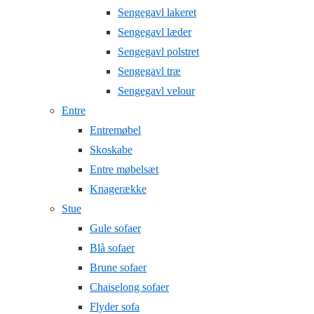
Sengegavl lakeret
Sengegavl læder
Sengegavl polstret
Sengegavl træ
Sengegavl velour
Entre
Entremøbel
Skoskabe
Entre møbelsæt
Knagerække
Stue
Gule sofaer
Blå sofaer
Brune sofaer
Chaiselong sofaer
Flyder sofa