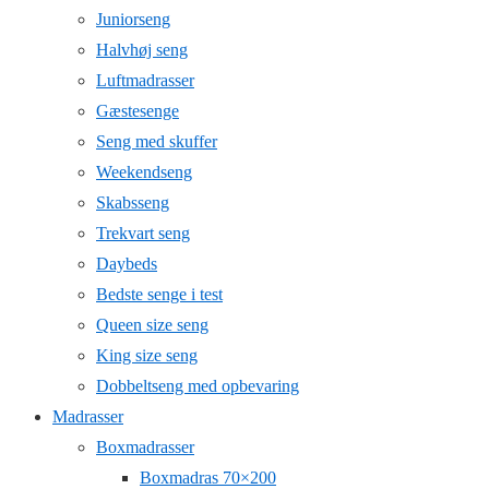
Juniorseng
Halvhøj seng
Luftmadrasser
Gæstesenge
Seng med skuffer
Weekendseng
Skabsseng
Trekvart seng
Daybeds
Bedste senge i test
Queen size seng
King size seng
Dobbeltseng med opbevaring
Madrasser
Boxmadrasser
Boxmadras 70×200