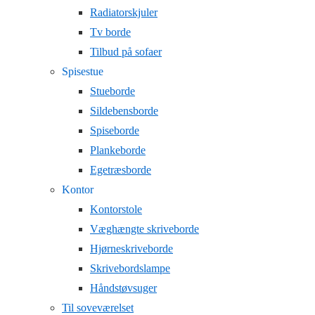
Radiatorskjuler
Tv borde
Tilbud på sofaer
Spisestue
Stueborde
Sildebensborde
Spiseborde
Plankeborde
Egetræsborde
Kontor
Kontorstole
Væghængte skriveborde
Hjørneskriveborde
Skrivebordslampe
Håndstøvsuger
Til soveværelset