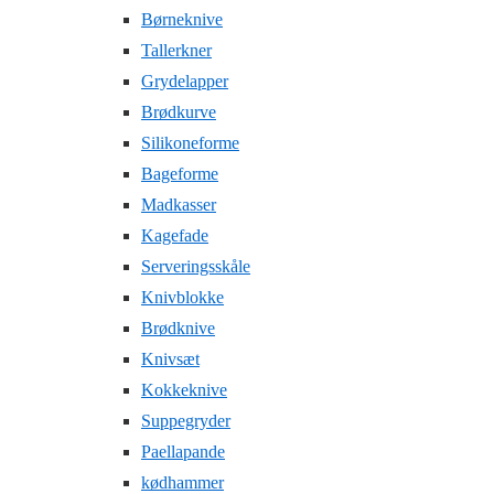
Børneknive
Tallerkner
Grydelapper
Brødkurve
Silikoneforme
Bageforme
Madkasser
Kagefade
Serveringsskåle
Knivblokke
Brødknive
Knivsæt
Kokkeknive
Suppegryder
Paellapande
kødhammer