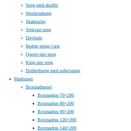
Seng med skuffer
Weekendseng
Skabsseng
Trekvart seng
Daybeds
Bedste senge i test
Queen size seng
King size seng
Dobbeltseng med opbevaring
Madrasser
Boxmadrasser
Boxmadras 70×200
Boxmadras 80×200
Boxmadras 90×200
Boxmadras 120×200
Boxmadras 140×200