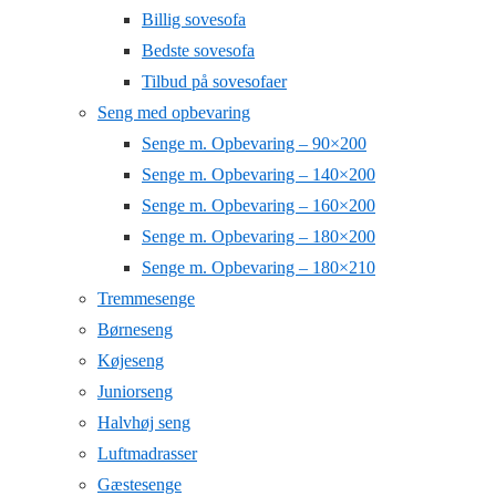
Billig sovesofa
Bedste sovesofa
Tilbud på sovesofaer
Seng med opbevaring
Senge m. Opbevaring – 90×200
Senge m. Opbevaring – 140×200
Senge m. Opbevaring – 160×200
Senge m. Opbevaring – 180×200
Senge m. Opbevaring – 180×210
Tremmesenge
Børneseng
Køjeseng
Juniorseng
Halvhøj seng
Luftmadrasser
Gæstesenge