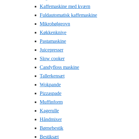
Kaffemaskine med kværn
Fuldautomatisk kaffemaskine
Mikrobølgeovn
Køkkenknive
Pastamaskine
Juicepresser
Slow cooker
Candyfloss maskine
Tallerkensæt
Wokpande
Pizzaspade
Muffinform
Kagerulle
Håndmixer
Børnebestik
Bestiksæt