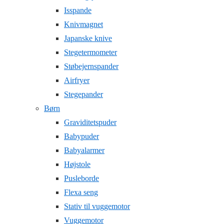
Isspande
Knivmagnet
Japanske knive
Stegetermometer
Støbejernspander
Airfryer
Stegepander
Børn
Graviditetspuder
Babypuder
Babyalarmer
Højstole
Pusleborde
Flexa seng
Stativ til vuggemotor
Vuggemotor