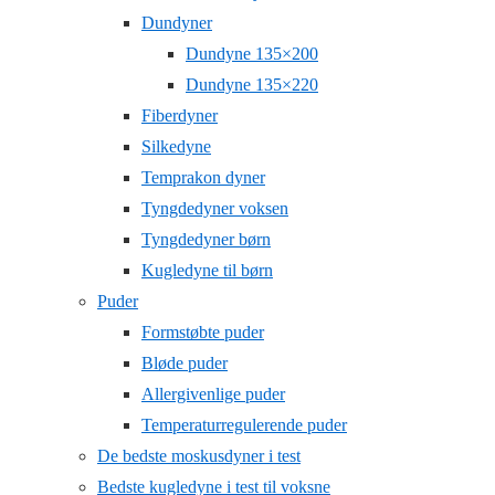
Dundyner
Dundyne 135×200
Dundyne 135×220
Fiberdyner
Silkedyne
Temprakon dyner
Tyngdedyner voksen
Tyngdedyner børn
Kugledyne til børn
Puder
Formstøbte puder
Bløde puder
Allergivenlige puder
Temperaturregulerende puder
De bedste moskusdyner i test
Bedste kugledyne i test til voksne