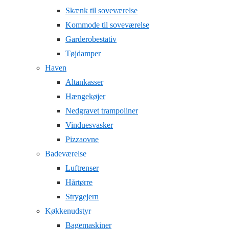
Skænk til soveværelse
Kommode til soveværelse
Garderobestativ
Tøjdamper
Haven
Altankasser
Hængekøjer
Nedgravet trampoliner
Vinduesvasker
Pizzaovne
Badeværelse
Luftrenser
Hårtørre
Strygejern
Køkkenudstyr
Bagemaskiner