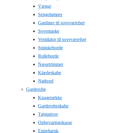
Vægur
Sengelamper
Gardiner til soveværelset
Sovemaske
Ventilator til soveværelset
Sminkeborde
Rulleborde
Næsetrimmer
Klædeskabe
Natbord
Garderobe
Knagerække
Garderobeskabe
Tøjstativer
Opbevaringskasse
Entrebænk