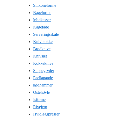
Silikoneforme
Bageforme
Madkasser
Kagefade
Serveringsskåle
Knivblokke
Brødknive
Knivsæt
Kokkeknive
Suppegryder
Paellapande
kødhammer
Ostehøvle
Isforme
Rivejern
Hvidløgspresser