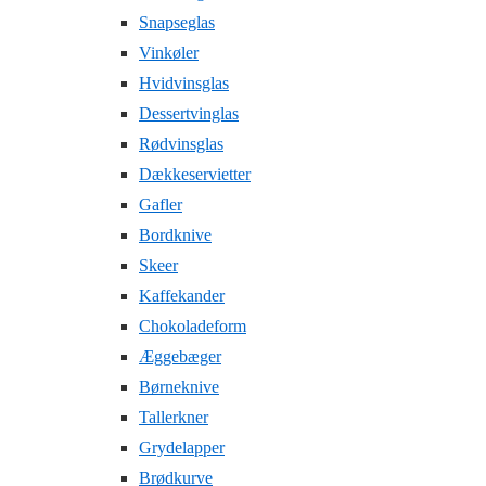
Snapseglas
Vinkøler
Hvidvinsglas
Dessertvinglas
Rødvinsglas
Dækkeservietter
Gafler
Bordknive
Skeer
Kaffekander
Chokoladeform
Æggebæger
Børneknive
Tallerkner
Grydelapper
Brødkurve