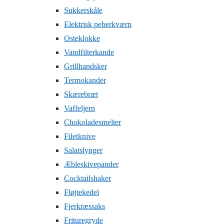
Sukkerskåle
Elektrisk peberkværn
Osteklokke
Vandfilterkande
Grillhandsker
Termokander
Skærebræt
Vaffeljern
Chokoladesmelter
Filetknive
Salatslynger
Æbleskivepander
Cocktailshaker
Fløjtekedel
Fjerkræssaks
Frituregryde