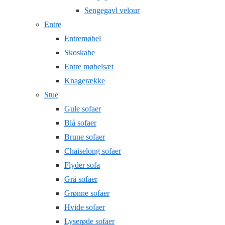
Sengegavl velour
Entre
Entremøbel
Skoskabe
Entre møbelsæt
Knagerække
Stue
Gule sofaer
Blå sofaer
Brune sofaer
Chaiselong sofaer
Flyder sofa
Grå sofaer
Grønne sofaer
Hvide sofaer
Lyserøde sofaer