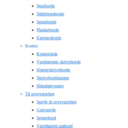
Stueborde
Sildebensborde
Spiseborde
Plankeborde
Egetræsborde
Kontor
Kontorstole
Væghængte skriveborde
Hjørneskriveborde
Skrivebordslampe
Håndstøvsuger
Til soveværelset
Spejle til soveværelset
Gulvspejle
Sengebord
Vægthængt natbord