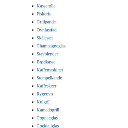
Kasserolle
Piskeris
Grillpande
Ovnfastfad
Skålesæt
Champagneglas
Stavblender
Brødkasse
Kaffemaskiner
Stempelkande
Kaffeskeer
Rygeovn
Kulgrill
Kamadogrill
Cognacglas
Cocktailglas