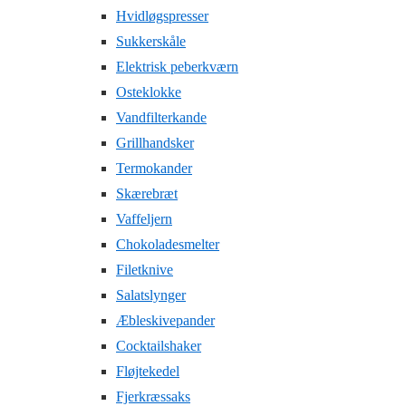
Hvidløgspresser
Sukkerskåle
Elektrisk peberkværn
Osteklokke
Vandfilterkande
Grillhandsker
Termokander
Skærebræt
Vaffeljern
Chokoladesmelter
Filetknive
Salatslynger
Æbleskivepander
Cocktailshaker
Fløjtekedel
Fjerkræssaks