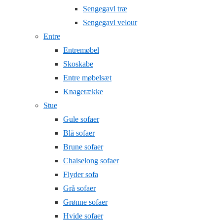
Sengegavl træ
Sengegavl velour
Entre
Entremøbel
Skoskabe
Entre møbelsæt
Knagerække
Stue
Gule sofaer
Blå sofaer
Brune sofaer
Chaiselong sofaer
Flyder sofa
Grå sofaer
Grønne sofaer
Hvide sofaer