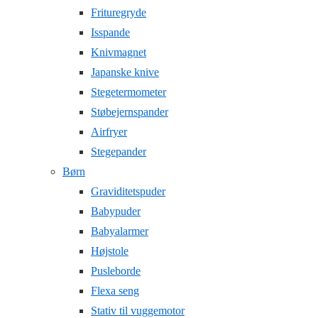
Frituregryde
Isspande
Knivmagnet
Japanske knive
Stegetermometer
Støbejernspander
Airfryer
Stegepander
Børn
Graviditetspuder
Babypuder
Babyalarmer
Højstole
Pusleborde
Flexa seng
Stativ til vuggemotor