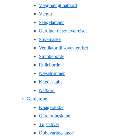
Vægthængt natbord
Vægur
Sengelamper
Gardiner til soveværelset
Sovemaske
Ventilator til soveværelset
Sminkeborde
Rulleborde
Næsetrimmer
Klædeskabe
Natbord
Garderobe
Knagerække
Garderobeskabe
Tøjstativer
Opbevaringskasse