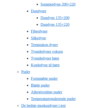
Sommerdyne 200×220
Dundyner
Dundyne 135×200
Dundyne 135×220
Fiberdyner
Silkedyne
Temprakon dyner
Tyngdedyner voksen
Tyngdedyner børn
Kugledyne til børn
Puder
Formstøbte puder
Bløde puder
Allergivenlige puder
Temperaturregulerende puder
De bedste moskusdyner i test