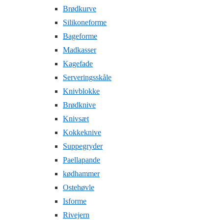
Brødkurve
Silikoneforme
Bageforme
Madkasser
Kagefade
Serveringsskåle
Knivblokke
Brødknive
Knivsæt
Kokkeknive
Suppegryder
Paellapande
kødhammer
Ostehøvle
Isforme
Rivejern