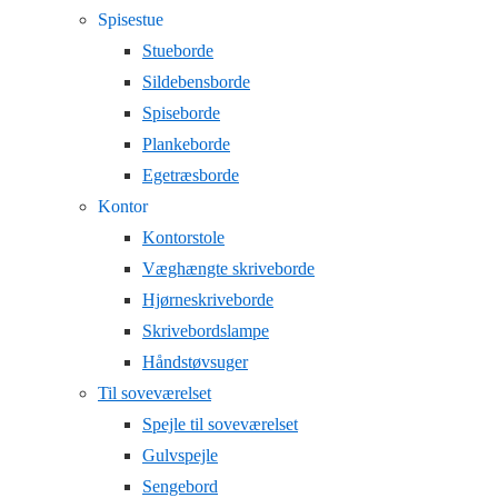
Spisestue
Stueborde
Sildebensborde
Spiseborde
Plankeborde
Egetræsborde
Kontor
Kontorstole
Væghængte skriveborde
Hjørneskriveborde
Skrivebordslampe
Håndstøvsuger
Til soveværelset
Spejle til soveværelset
Gulvspejle
Sengebord