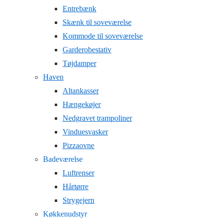
Entrebænk
Skænk til soveværelse
Kommode til soveværelse
Garderobestativ
Tøjdamper
Haven
Altankasser
Hængekøjer
Nedgravet trampoliner
Vinduesvasker
Pizzaovne
Badeværelse
Luftrenser
Hårtørre
Strygejern
Køkkenudstyr