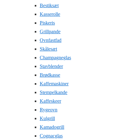
Bestiksæt
Kasserolle
Piskeris
Grillpande
Ovnfastfad
Skålesæt
Champagneglas
Stavblender
Brødkasse
Kaffemaskiner
Stempelkande
Kaffeskeer
Rygeovn
Kulgrill
Kamadogrill
Cognacglas