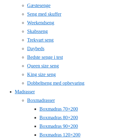
Gæstesenge
Seng med skuffer
Weekendseng
Skabsseng
Trekvart seng
Daybeds
Bedste senge i test
Queen size seng
King size seng
Dobbeltseng med opbevaring
Madrasser
Boxmadrasser
Boxmadras 70×200
Boxmadras 80×200
Boxmadras 90×200
Boxmadras 120×200