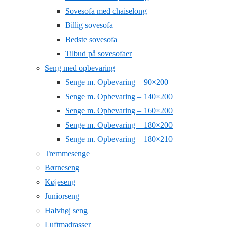
Sovesofa med chaiselong
Billig sovesofa
Bedste sovesofa
Tilbud på sovesofaer
Seng med opbevaring
Senge m. Opbevaring – 90×200
Senge m. Opbevaring – 140×200
Senge m. Opbevaring – 160×200
Senge m. Opbevaring – 180×200
Senge m. Opbevaring – 180×210
Tremmesenge
Børneseng
Køjeseng
Juniorseng
Halvhøj seng
Luftmadrasser