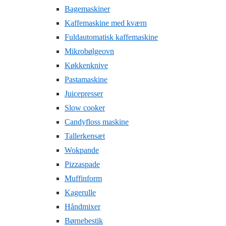
Bagemaskiner
Kaffemaskine med kværn
Fuldautomatisk kaffemaskine
Mikrobølgeovn
Køkkenknive
Pastamaskine
Juicepresser
Slow cooker
Candyfloss maskine
Tallerkensæt
Wokpande
Pizzaspade
Muffinform
Kagerulle
Håndmixer
Børnebestik