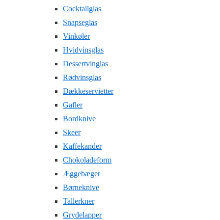
Cocktailglas
Snapseglas
Vinkøler
Hvidvinsglas
Dessertvinglas
Rødvinsglas
Dækkeservietter
Gafler
Bordknive
Skeer
Kaffekander
Chokoladeform
Æggebæger
Børneknive
Tallerkner
Grydelapper