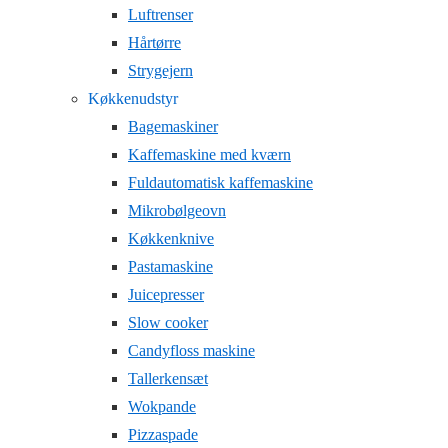
Luftrenser
Hårtørre
Strygejern
Køkkenudstyr
Bagemaskiner
Kaffemaskine med kværn
Fuldautomatisk kaffemaskine
Mikrobølgeovn
Køkkenknive
Pastamaskine
Juicepresser
Slow cooker
Candyfloss maskine
Tallerkensæt
Wokpande
Pizzaspade