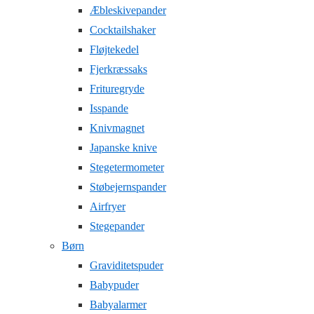
Æbleskivepander
Cocktailshaker
Fløjtekedel
Fjerkræssaks
Frituregryde
Isspande
Knivmagnet
Japanske knive
Stegetermometer
Støbejernspander
Airfryer
Stegepander
Børn
Graviditetspuder
Babypuder
Babyalarmer