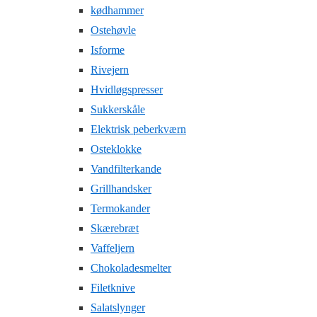
kødhammer
Ostehøvle
Isforme
Rivejern
Hvidløgspresser
Sukkerskåle
Elektrisk peberkværn
Osteklokke
Vandfilterkande
Grillhandsker
Termokander
Skærebræt
Vaffeljern
Chokoladesmelter
Filetknive
Salatslynger