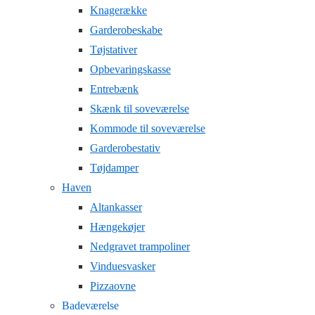
Knagerække
Garderobeskabe
Tøjstativer
Opbevaringskasse
Entrebænk
Skænk til soveværelse
Kommode til soveværelse
Garderobestativ
Tøjdamper
Haven
Altankasser
Hængekøjer
Nedgravet trampoliner
Vinduesvasker
Pizzaovne
Badeværelse