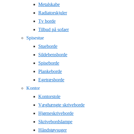
Metalskabe
Radiatorskjuler
Tv borde
Tilbud på sofaer
Spisestue
Stueborde
Sildebensborde
Spiseborde
Plankeborde
Egetræsborde
Kontor
Kontorstole
Væghængte skriveborde
Hjørneskriveborde
Skrivebordslampe
Håndstøvsuger