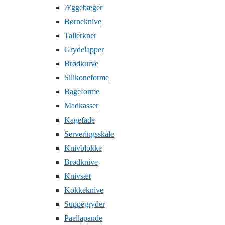
Æggebæger
Børneknive
Tallerkner
Grydelapper
Brødkurve
Silikoneforme
Bageforme
Madkasser
Kagefade
Serveringsskåle
Knivblokke
Brødknive
Knivsæt
Kokkeknive
Suppegryder
Paellapande