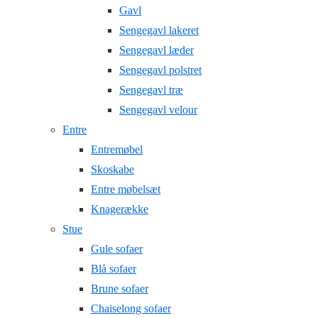
Gavl
Sengegavl lakeret
Sengegavl læder
Sengegavl polstret
Sengegavl træ
Sengegavl velour
Entre
Entremøbel
Skoskabe
Entre møbelsæt
Knagerække
Stue
Gule sofaer
Blå sofaer
Brune sofaer
Chaiselong sofaer