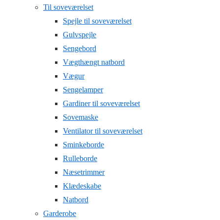
Til soveværelset
Spejle til soveværelset
Gulvspejle
Sengebord
Vægthængt natbord
Vægur
Sengelamper
Gardiner til soveværelset
Sovemaske
Ventilator til soveværelset
Sminkeborde
Rulleborde
Næsetrimmer
Klædeskabe
Natbord
Garderobe