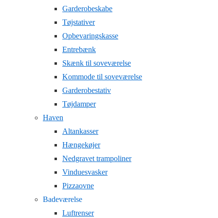
Garderobeskabe
Tøjstativer
Opbevaringskasse
Entrebænk
Skænk til soveværelse
Kommode til soveværelse
Garderobestativ
Tøjdamper
Haven
Altankasser
Hængekøjer
Nedgravet trampoliner
Vinduesvasker
Pizzaovne
Badeværelse
Luftrenser