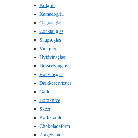
Kulgrill
Kamadogrill
Cognacglas
Cocktailglas
Snapseglas
Vinkøler
Hvidvinsglas
Dessertvinglas
Rødvinsglas
Dækkeservietter
Gafler
Bordknive
Skeer
Kaffekander
Chokoladeform
Æggebæger