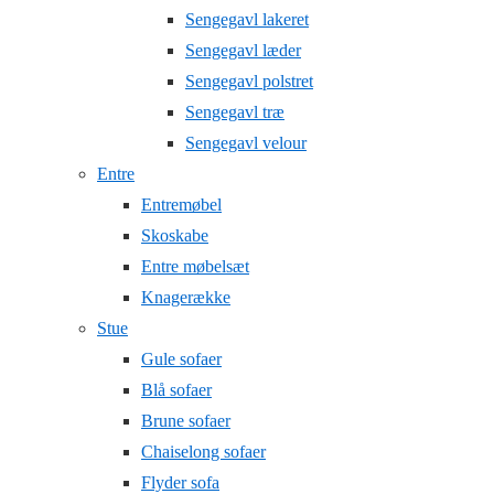
Sengegavl lakeret
Sengegavl læder
Sengegavl polstret
Sengegavl træ
Sengegavl velour
Entre
Entremøbel
Skoskabe
Entre møbelsæt
Knagerække
Stue
Gule sofaer
Blå sofaer
Brune sofaer
Chaiselong sofaer
Flyder sofa