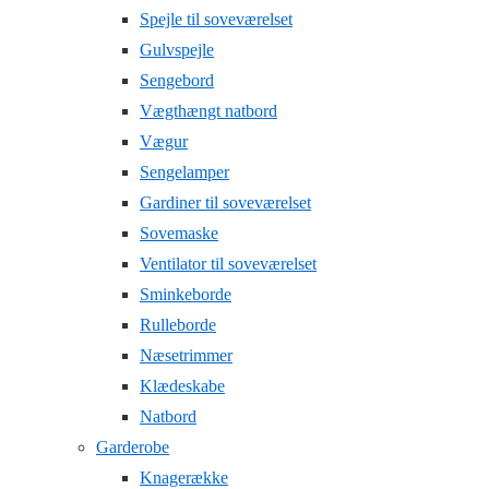
Spejle til soveværelset
Gulvspejle
Sengebord
Vægthængt natbord
Vægur
Sengelamper
Gardiner til soveværelset
Sovemaske
Ventilator til soveværelset
Sminkeborde
Rulleborde
Næsetrimmer
Klædeskabe
Natbord
Garderobe
Knagerække