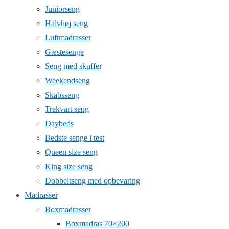
Juniorseng
Halvhøj seng
Luftmadrasser
Gæstesenge
Seng med skuffer
Weekendseng
Skabsseng
Trekvart seng
Daybeds
Bedste senge i test
Queen size seng
King size seng
Dobbeltseng med opbevaring
Madrasser
Boxmadrasser
Boxmadras 70×200