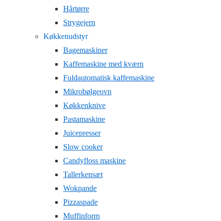
Hårtørre
Strygejern
Køkkenudstyr
Bagemaskiner
Kaffemaskine med kværn
Fuldautomatisk kaffemaskine
Mikrobølgeovn
Køkkenknive
Pastamaskine
Juicepresser
Slow cooker
Candyfloss maskine
Tallerkensæt
Wokpande
Pizzaspade
Muffinform