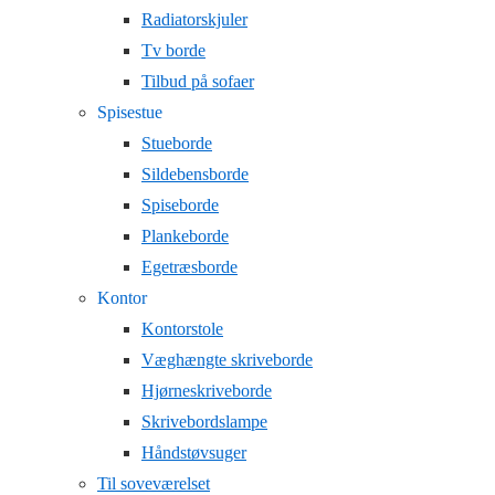
Radiatorskjuler
Tv borde
Tilbud på sofaer
Spisestue
Stueborde
Sildebensborde
Spiseborde
Plankeborde
Egetræsborde
Kontor
Kontorstole
Væghængte skriveborde
Hjørneskriveborde
Skrivebordslampe
Håndstøvsuger
Til soveværelset