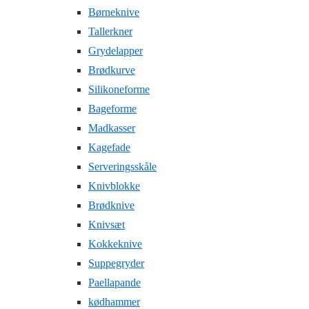
Børneknive
Tallerkner
Grydelapper
Brødkurve
Silikoneforme
Bageforme
Madkasser
Kagefade
Serveringsskåle
Knivblokke
Brødknive
Knivsæt
Kokkeknive
Suppegryder
Paellapande
kødhammer