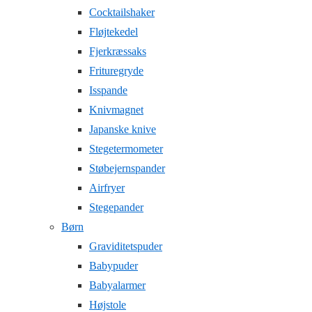
Cocktailshaker
Fløjtekedel
Fjerkræssaks
Frituregryde
Isspande
Knivmagnet
Japanske knive
Stegetermometer
Støbejernspander
Airfryer
Stegepander
Børn
Graviditetspuder
Babypuder
Babyalarmer
Højstole