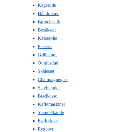
Kagerulle
Håndmixer
Børnebestik
Bestiksæt
Kasserolle
Piskeris
Grillpande
Ovnfastfad
Skålesæt
Champagneglas
Stavblender
Brødkasse
Kaffemaskiner
Stempelkande
Kaffeskeer
Rygeovn