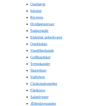
Ostehøvle
Isforme
Rivejern
Hvidløgspresser
Sukkerskåle
Elektrisk peberkværn
Osteklokke
Vandfilterkande
Grillhandsker
Termokander
Skærebræt
Vaffeljern
Chokoladesmelter
Filetknive
Salatslynger
Æbleskivepander