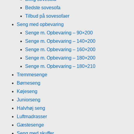
Bedste sovesofa
Tilbud på sovesofaer
Seng med opbevaring
Senge m. Opbevaring – 90×200
Senge m. Opbevaring – 140×200
Senge m. Opbevaring – 160×200
Senge m. Opbevaring – 180×200
Senge m. Opbevaring – 180×210
Tremmesenge
Børneseng
Køjeseng
Juniorseng
Halvhøj seng
Luftmadrasser
Gæstesenge
Seng med skuffer