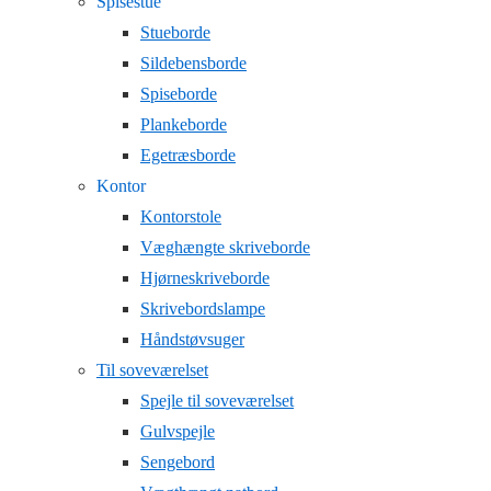
Spisestue
Stueborde
Sildebensborde
Spiseborde
Plankeborde
Egetræsborde
Kontor
Kontorstole
Væghængte skriveborde
Hjørneskriveborde
Skrivebordslampe
Håndstøvsuger
Til soveværelset
Spejle til soveværelset
Gulvspejle
Sengebord