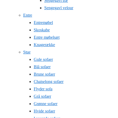
Sengegavl træ
Sengegavl velour
Entre
Entremøbel
Skoskabe
Entre møbelsæt
Knagerække
Stue
Gule sofaer
Blå sofaer
Brune sofaer
Chaiselong sofaer
Flyder sofa
Grå sofaer
Grønne sofaer
Hvide sofaer