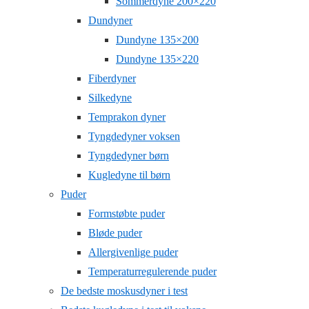
Sommerdyne 200×220
Dundyner
Dundyne 135×200
Dundyne 135×220
Fiberdyner
Silkedyne
Temprakon dyner
Tyngdedyner voksen
Tyngdedyner børn
Kugledyne til børn
Puder
Formstøbte puder
Bløde puder
Allergivenlige puder
Temperaturregulerende puder
De bedste moskusdyner i test