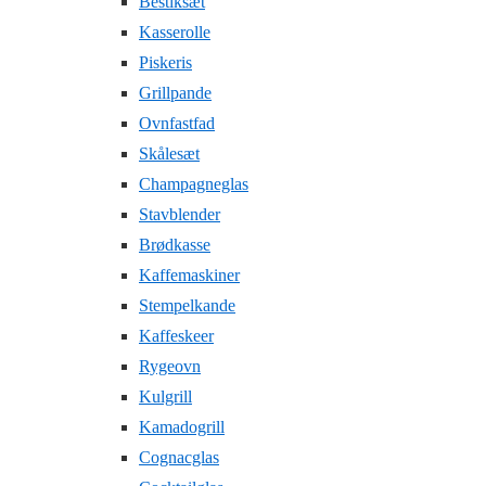
Bestiksæt
Kasserolle
Piskeris
Grillpande
Ovnfastfad
Skålesæt
Champagneglas
Stavblender
Brødkasse
Kaffemaskiner
Stempelkande
Kaffeskeer
Rygeovn
Kulgrill
Kamadogrill
Cognacglas