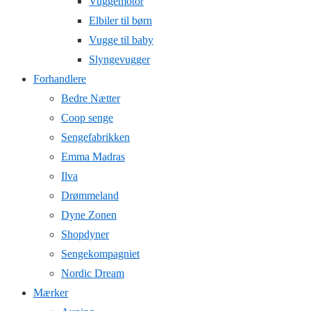
Vuggemotor
Elbiler til børn
Vugge til baby
Slyngevugger
Forhandlere
Bedre Nætter
Coop senge
Sengefabrikken
Emma Madras
Ilva
Drømmeland
Dyne Zonen
Shopdyner
Sengekompagniet
Nordic Dream
Mærker