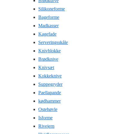
Brødkurve
Silikoneforme
Bageforme
Madkasser
Kagefade
Serveringsskåle
Knivblokke
Brødknive
Knivsæt
Kokkeknive
Suppegryder
Paellapande
kødhammer
Ostehøvle
Isforme
Rivejern