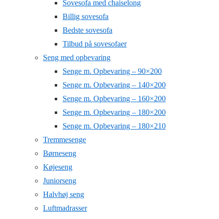
Sovesofa med chaiselong
Billig sovesofa
Bedste sovesofa
Tilbud på sovesofaer
Seng med opbevaring
Senge m. Opbevaring – 90×200
Senge m. Opbevaring – 140×200
Senge m. Opbevaring – 160×200
Senge m. Opbevaring – 180×200
Senge m. Opbevaring – 180×210
Tremmesenge
Børneseng
Køjeseng
Juniorseng
Halvhøj seng
Luftmadrasser