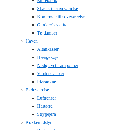
Entrebænk
Skænk til soveværelse
Kommode til soveværelse
Garderobestativ
Tøjdamper
Haven
Altankasser
Hængekøjer
Nedgravet trampoliner
Vinduesvasker
Pizzaovne
Badeværelse
Luftrenser
Hårtørre
Strygejern
Køkkenudstyr