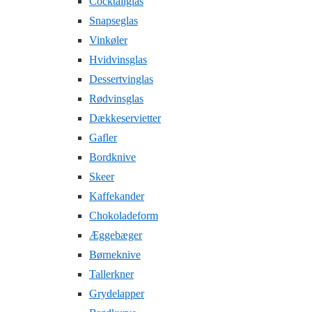
Cocktailglas
Snapseglas
Vinkøler
Hvidvinsglas
Dessertvinglas
Rødvinsglas
Dækkeservietter
Gafler
Bordknive
Skeer
Kaffekander
Chokoladeform
Æggebæger
Børneknive
Tallerkner
Grydelapper