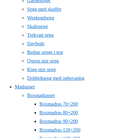
Gæstesenge
Seng med skuffer
Weekendseng
Skabsseng
Trekvart seng
Daybeds
Bedste senge i test
Queen size seng
King size seng
Dobbeltseng med opbevaring
Madrasser
Boxmadrasser
Boxmadras 70×200
Boxmadras 80×200
Boxmadras 90×200
Boxmadras 120×200