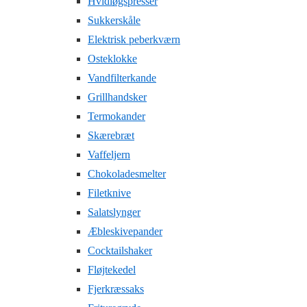
Hvidløgspresser
Sukkerskåle
Elektrisk peberkværn
Osteklokke
Vandfilterkande
Grillhandsker
Termokander
Skærebræt
Vaffeljern
Chokoladesmelter
Filetknive
Salatslynger
Æbleskivepander
Cocktailshaker
Fløjtekedel
Fjerkræssaks