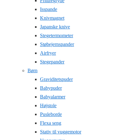
Frituregryde
Isspande
Knivmagnet
Japanske knive
Stegetermometer
Støbejernspander
Airfryer
Stegepander
Børn
Graviditetspuder
Babypuder
Babyalarmer
Højstole
Pusleborde
Flexa seng
Stativ til vuggemotor