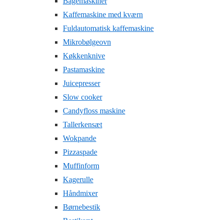
Bagemaskiner
Kaffemaskine med kværn
Fuldautomatisk kaffemaskine
Mikrobølgeovn
Køkkenknive
Pastamaskine
Juicepresser
Slow cooker
Candyfloss maskine
Tallerkensæt
Wokpande
Pizzaspade
Muffinform
Kagerulle
Håndmixer
Børnebestik