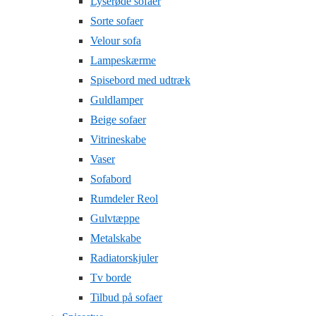
Lyserøde sofaer
Sorte sofaer
Velour sofa
Lampeskærme
Spisebord med udtræk
Guldlamper
Beige sofaer
Vitrineskabe
Vaser
Sofabord
Rumdeler Reol
Gulvtæppe
Metalskabe
Radiatorskjuler
Tv borde
Tilbud på sofaer