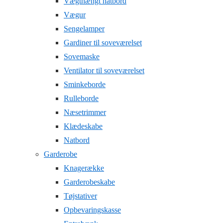
Vægthængt natbord
Vægur
Sengelamper
Gardiner til soveværelset
Sovemaske
Ventilator til soveværelset
Sminkeborde
Rulleborde
Næsetrimmer
Klædeskabe
Natbord
Garderobe
Knagerække
Garderobeskabe
Tøjstativer
Opbevaringskasse