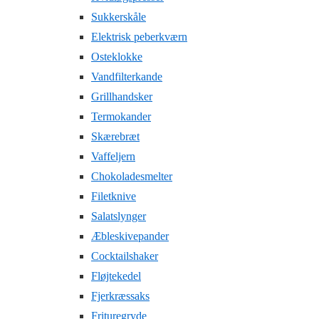
Sukkerskåle
Elektrisk peberkværn
Osteklokke
Vandfilterkande
Grillhandsker
Termokander
Skærebræt
Vaffeljern
Chokoladesmelter
Filetknive
Salatslynger
Æbleskivepander
Cocktailshaker
Fløjtekedel
Fjerkræssaks
Frituregryde