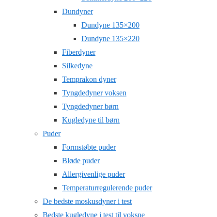
Dundyner
Dundyne 135×200
Dundyne 135×220
Fiberdyner
Silkedyne
Temprakon dyner
Tyngdedyner voksen
Tyngdedyner børn
Kugledyne til børn
Puder
Formstøbte puder
Bløde puder
Allergivenlige puder
Temperaturregulerende puder
De bedste moskusdyner i test
Bedste kugledyne i test til voksne