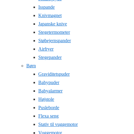
Isspande
Knivmagnet
Japanske knive
Stegetermometer
Støbejernspander
Airfryer
Stegepander
Børn
Graviditetspuder
Babypuder
Babyalarmer
Højstole
Pusleborde
Flexa seng
Stativ til vuggemotor
Vuggemotor