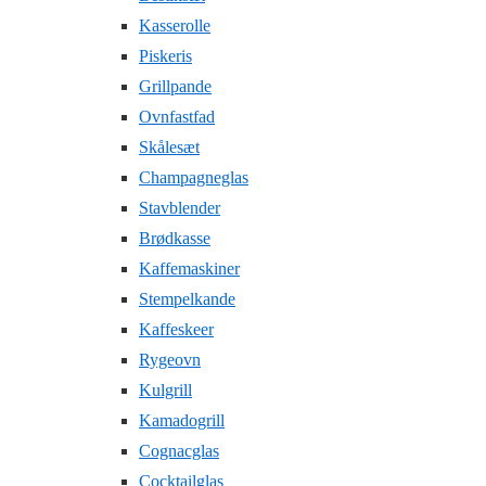
Kasserolle
Piskeris
Grillpande
Ovnfastfad
Skålesæt
Champagneglas
Stavblender
Brødkasse
Kaffemaskiner
Stempelkande
Kaffeskeer
Rygeovn
Kulgrill
Kamadogrill
Cognacglas
Cocktailglas