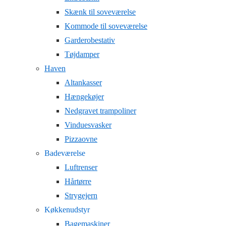
Skænk til soveværelse
Kommode til soveværelse
Garderobestativ
Tøjdamper
Haven
Altankasser
Hængekøjer
Nedgravet trampoliner
Vinduesvasker
Pizzaovne
Badeværelse
Luftrenser
Hårtørre
Strygejern
Køkkenudstyr
Bagemaskiner