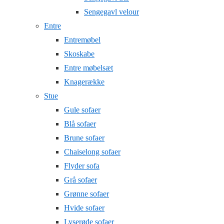
Sengegavl velour
Entre
Entremøbel
Skoskabe
Entre møbelsæt
Knagerække
Stue
Gule sofaer
Blå sofaer
Brune sofaer
Chaiselong sofaer
Flyder sofa
Grå sofaer
Grønne sofaer
Hvide sofaer
Lyserøde sofaer