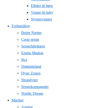
Elbiler til børn
Vugge til baby
Slyngevugger
Forhandlere
Bedre Nætter
Coop senge
Sengefabrikken
Emma Madras
Ilva
Drømmeland
Dyne Zonen
Shopdyner
Sengekompagniet
Nordic Dream
Mærker
Auping