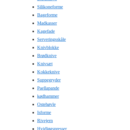
Silikoneforme
Bageforme
Madkasser
Kagefade
Serveringsskåle
Knivblokke
Brødknive
Knivsæt
Kokkeknive
Suppegryder
Paellapande
kødhammer
Ostehøvle
Isforme
Rivejern
Hvidløgspresser