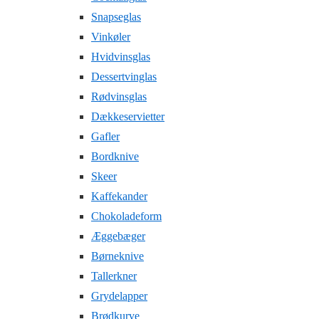
Snapseglas
Vinkøler
Hvidvinsglas
Dessertvinglas
Rødvinsglas
Dækkeservietter
Gafler
Bordknive
Skeer
Kaffekander
Chokoladeform
Æggebæger
Børneknive
Tallerkner
Grydelapper
Brødkurve