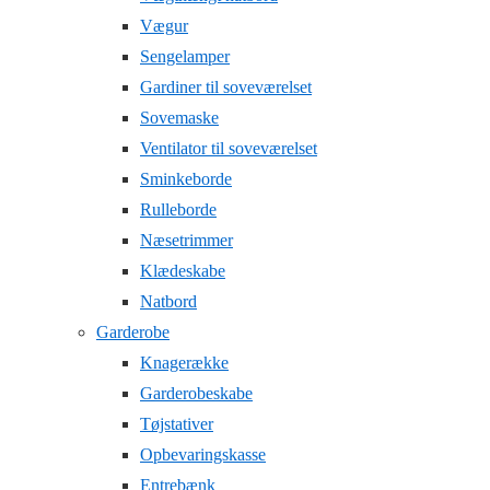
Vægur
Sengelamper
Gardiner til soveværelset
Sovemaske
Ventilator til soveværelset
Sminkeborde
Rulleborde
Næsetrimmer
Klædeskabe
Natbord
Garderobe
Knagerække
Garderobeskabe
Tøjstativer
Opbevaringskasse
Entrebænk