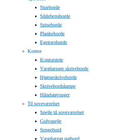
Stueborde
Sildebensborde
Spiseborde
Plankeborde
Egetræsborde
Kontor
Kontorstole
Væghængte skriveborde
Hjørneskriveborde
Skrivebordslampe
Håndstøvsuger
Til soveværelset
Spejle til soveværelset
Gulvspejle
Sengebord
Vægthængt natbord