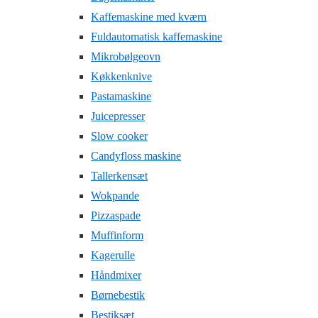
Kaffemaskine med kværn
Fuldautomatisk kaffemaskine
Mikrobølgeovn
Køkkenknive
Pastamaskine
Juicepresser
Slow cooker
Candyfloss maskine
Tallerkensæt
Wokpande
Pizzaspade
Muffinform
Kagerulle
Håndmixer
Børnebestik
Bestiksæt