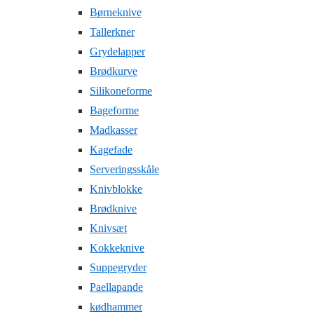
Børneknive
Tallerkner
Grydelapper
Brødkurve
Silikoneforme
Bageforme
Madkasser
Kagefade
Serveringsskåle
Knivblokke
Brødknive
Knivsæt
Kokkeknive
Suppegryder
Paellapande
kødhammer