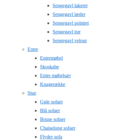
Sengegavl lakeret
Sengegavl læder
Sengegavl polstret
Sengegavl træ
Sengegavl velour
Entre
Entremøbel
Skoskabe
Entre møbelsæt
Knagerække
Stue
Gule sofaer
Blå sofaer
Brune sofaer
Chaiselong sofaer
Flyder sofa