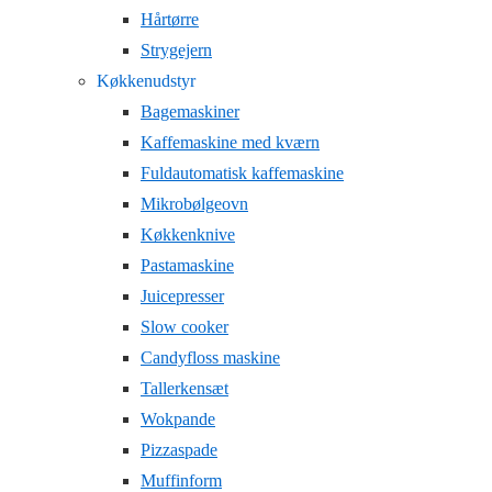
Hårtørre
Strygejern
Køkkenudstyr
Bagemaskiner
Kaffemaskine med kværn
Fuldautomatisk kaffemaskine
Mikrobølgeovn
Køkkenknive
Pastamaskine
Juicepresser
Slow cooker
Candyfloss maskine
Tallerkensæt
Wokpande
Pizzaspade
Muffinform