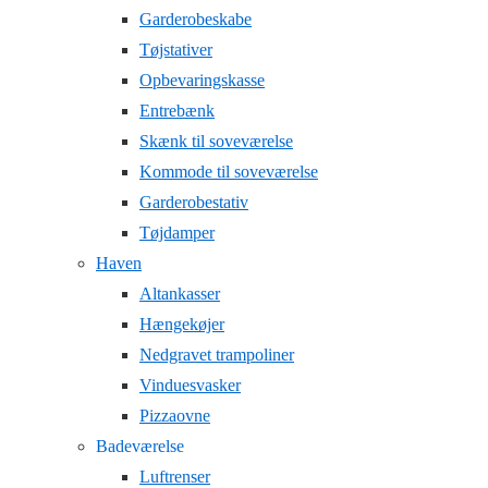
Garderobeskabe
Tøjstativer
Opbevaringskasse
Entrebænk
Skænk til soveværelse
Kommode til soveværelse
Garderobestativ
Tøjdamper
Haven
Altankasser
Hængekøjer
Nedgravet trampoliner
Vinduesvasker
Pizzaovne
Badeværelse
Luftrenser