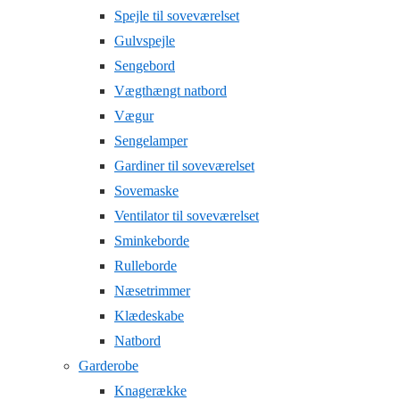
Spejle til soveværelset
Gulvspejle
Sengebord
Vægthængt natbord
Vægur
Sengelamper
Gardiner til soveværelset
Sovemaske
Ventilator til soveværelset
Sminkeborde
Rulleborde
Næsetrimmer
Klædeskabe
Natbord
Garderobe
Knagerække