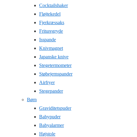
Cocktailshaker
Fløjtekedel
Fjerkræssaks
Frituregryde
Isspande
Knivmagnet
Japanske knive
Stegetermometer
Støbejernspander
Airfryer
Stegepander
Børn
Graviditetspuder
Babypuder
Babyalarmer
Højstole