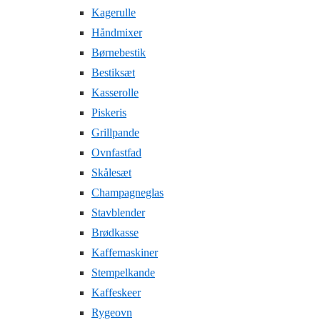
Kagerulle
Håndmixer
Børnebestik
Bestiksæt
Kasserolle
Piskeris
Grillpande
Ovnfastfad
Skålesæt
Champagneglas
Stavblender
Brødkasse
Kaffemaskiner
Stempelkande
Kaffeskeer
Rygeovn