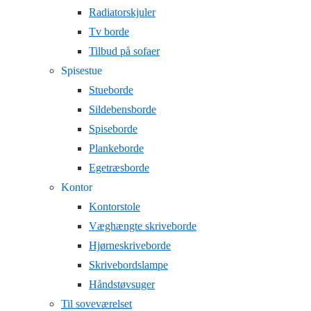
Radiatorskjuler
Tv borde
Tilbud på sofaer
Spisestue
Stueborde
Sildebensborde
Spiseborde
Plankeborde
Egetræsborde
Kontor
Kontorstole
Væghængte skriveborde
Hjørneskriveborde
Skrivebordslampe
Håndstøvsuger
Til soveværelset