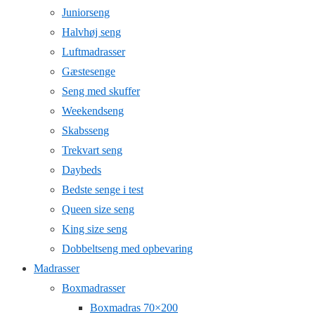
Juniorseng
Halvhøj seng
Luftmadrasser
Gæstesenge
Seng med skuffer
Weekendseng
Skabsseng
Trekvart seng
Daybeds
Bedste senge i test
Queen size seng
King size seng
Dobbeltseng med opbevaring
Madrasser
Boxmadrasser
Boxmadras 70×200