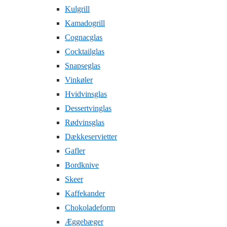
Kulgrill
Kamadogrill
Cognacglas
Cocktailglas
Snapseglas
Vinkøler
Hvidvinsglas
Dessertvinglas
Rødvinsglas
Dækkeservietter
Gafler
Bordknive
Skeer
Kaffekander
Chokoladeform
Æggebæger