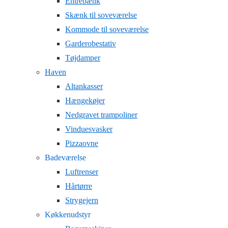
Entrebænk
Skænk til soveværelse
Kommode til soveværelse
Garderobestativ
Tøjdamper
Haven
Altankasser
Hængekøjer
Nedgravet trampoliner
Vinduesvasker
Pizzaovne
Badeværelse
Luftrenser
Hårtørre
Strygejern
Køkkenudstyr