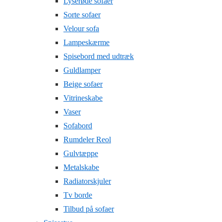
Lyserøde sofaer
Sorte sofaer
Velour sofa
Lampeskærme
Spisebord med udtræk
Guldlamper
Beige sofaer
Vitrineskabe
Vaser
Sofabord
Rumdeler Reol
Gulvtæppe
Metalskabe
Radiatorskjuler
Tv borde
Tilbud på sofaer