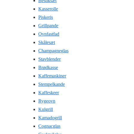
Bestiksæt
Kasserolle
Piskeris
Grillpande
Ovnfastfad
Skålesæt
Champagneglas
Stavblender
Brødkasse
Kaffemaskiner
Stempelkande
Kaffeskeer
Rygeovn
Kulgrill
Kamadogrill
Cognacglas