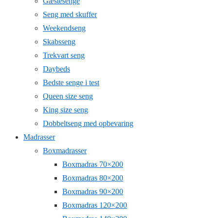
Gæstesenge
Seng med skuffer
Weekendseng
Skabsseng
Trekvart seng
Daybeds
Bedste senge i test
Queen size seng
King size seng
Dobbeltseng med opbevaring
Madrasser
Boxmadrasser
Boxmadras 70×200
Boxmadras 80×200
Boxmadras 90×200
Boxmadras 120×200