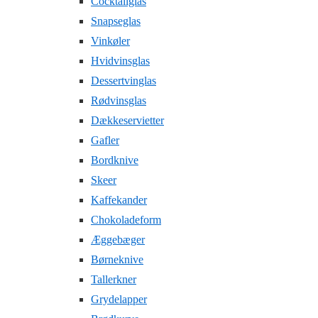
Cocktailglas
Snapseglas
Vinkøler
Hvidvinsglas
Dessertvinglas
Rødvinsglas
Dækkeservietter
Gafler
Bordknive
Skeer
Kaffekander
Chokoladeform
Æggebæger
Børneknive
Tallerkner
Grydelapper