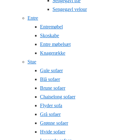
Sengegavl træ
Sengegavl velour
Entre
Entremøbel
Skoskabe
Entre møbelsæt
Knagerække
Stue
Gule sofaer
Blå sofaer
Brune sofaer
Chaiselong sofaer
Flyder sofa
Grå sofaer
Grønne sofaer
Hvide sofaer