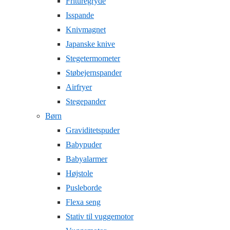
Frituregryde
Isspande
Knivmagnet
Japanske knive
Stegetermometer
Støbejernspander
Airfryer
Stegepander
Børn
Graviditetspuder
Babypuder
Babyalarmer
Højstole
Pusleborde
Flexa seng
Stativ til vuggemotor