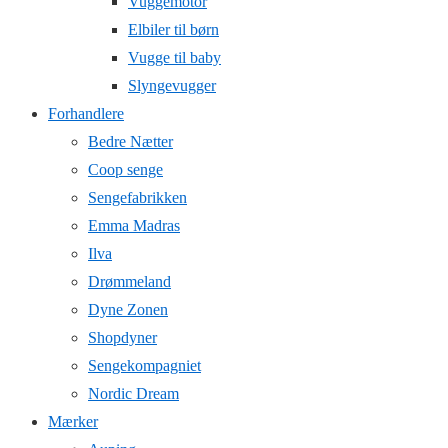
Vuggemotor
Elbiler til børn
Vugge til baby
Slyngevugger
Forhandlere
Bedre Nætter
Coop senge
Sengefabrikken
Emma Madras
Ilva
Drømmeland
Dyne Zonen
Shopdyner
Sengekompagniet
Nordic Dream
Mærker