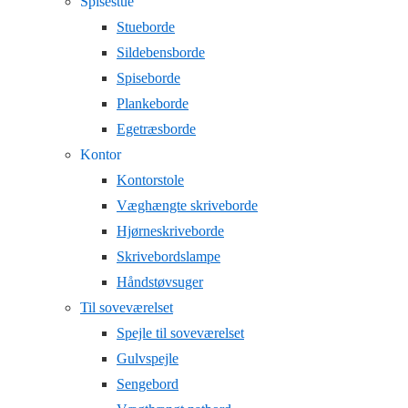
Spisestue
Stueborde
Sildebensborde
Spiseborde
Plankeborde
Egetræsborde
Kontor
Kontorstole
Væghængte skriveborde
Hjørneskriveborde
Skrivebordslampe
Håndstøvsuger
Til soveværelset
Spejle til soveværelset
Gulvspejle
Sengebord