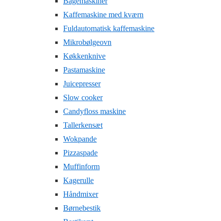
Bagemaskiner
Kaffemaskine med kværn
Fuldautomatisk kaffemaskine
Mikrobølgeovn
Køkkenknive
Pastamaskine
Juicepresser
Slow cooker
Candyfloss maskine
Tallerkensæt
Wokpande
Pizzaspade
Muffinform
Kagerulle
Håndmixer
Børnebestik