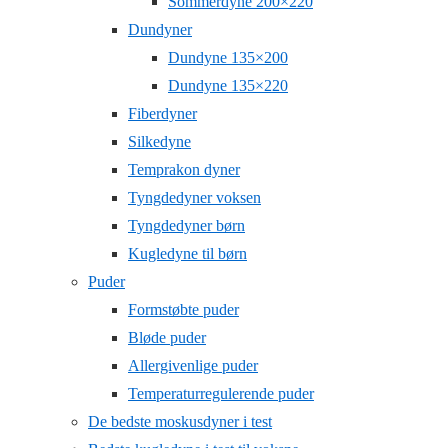
Sommerdyne 200×220
Dundyner
Dundyne 135×200
Dundyne 135×220
Fiberdyner
Silkedyne
Temprakon dyner
Tyngdedyner voksen
Tyngdedyner børn
Kugledyne til børn
Puder
Formstøbte puder
Bløde puder
Allergivenlige puder
Temperaturregulerende puder
De bedste moskusdyner i test