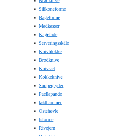
Brødkurve
Silikoneforme
Bageforme
Madkasser
Kagefade
Serveringsskåle
Knivblokke
Brødknive
Knivsæt
Kokkeknive
Suppegryder
Paellapande
kødhammer
Ostehøvle
Isforme
Rivejern