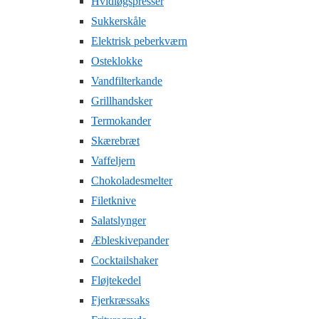
Hvidløgspresser
Sukkerskåle
Elektrisk peberkværn
Osteklokke
Vandfilterkande
Grillhandsker
Termokander
Skærebræt
Vaffeljern
Chokoladesmelter
Filetknive
Salatslynger
Æbleskivepander
Cocktailshaker
Fløjtekedel
Fjerkræssaks