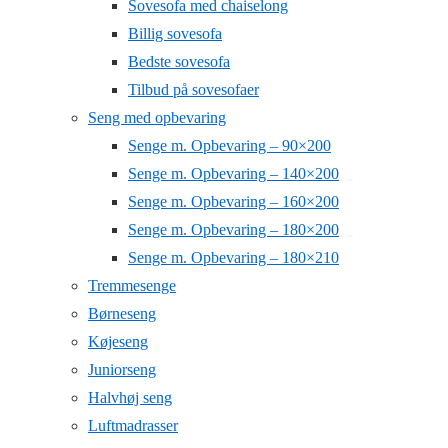
Sovesofa med chaiselong
Billig sovesofa
Bedste sovesofa
Tilbud på sovesofaer
Seng med opbevaring
Senge m. Opbevaring – 90×200
Senge m. Opbevaring – 140×200
Senge m. Opbevaring – 160×200
Senge m. Opbevaring – 180×200
Senge m. Opbevaring – 180×210
Tremmesenge
Børneseng
Køjeseng
Juniorseng
Halvhøj seng
Luftmadrasser