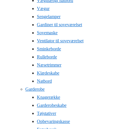
Vægthængt natbord
Vægur
Sengelamper
Gardiner til soveværelset
Sovemaske
Ventilator til soveværelset
Sminkeborde
Rulleborde
Næsetrimmer
Klædeskabe
Natbord
Garderobe
Knagerække
Garderobeskabe
Tøjstativer
Opbevaringskasse