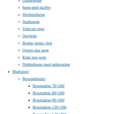
Gæstesenge
Seng med skuffer
Weekendseng
Skabsseng
Trekvart seng
Daybeds
Bedste senge i test
Queen size seng
King size seng
Dobbeltseng med opbevaring
Madrasser
Boxmadrasser
Boxmadras 70×200
Boxmadras 80×200
Boxmadras 90×200
Boxmadras 120×200