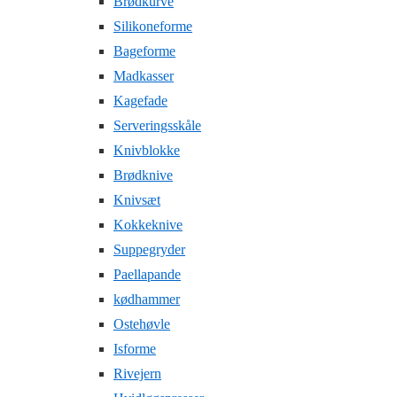
Brødkurve
Silikoneforme
Bageforme
Madkasser
Kagefade
Serveringsskåle
Knivblokke
Brødknive
Knivsæt
Kokkeknive
Suppegryder
Paellapande
kødhammer
Ostehøvle
Isforme
Rivejern