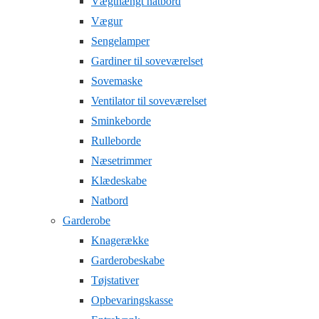
Vægthængt natbord
Vægur
Sengelamper
Gardiner til soveværelset
Sovemaske
Ventilator til soveværelset
Sminkeborde
Rulleborde
Næsetrimmer
Klædeskabe
Natbord
Garderobe
Knagerække
Garderobeskabe
Tøjstativer
Opbevaringskasse