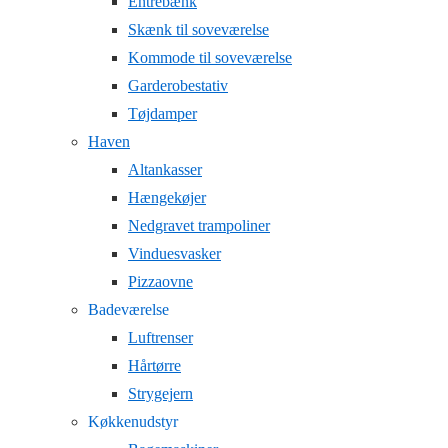
Entrebænk
Skænk til soveværelse
Kommode til soveværelse
Garderobestativ
Tøjdamper
Haven
Altankasser
Hængekøjer
Nedgravet trampoliner
Vinduesvasker
Pizzaovne
Badeværelse
Luftrenser
Hårtørre
Strygejern
Køkkenudstyr