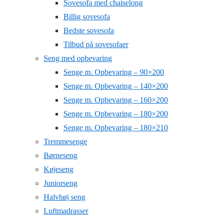
Sovesofa med chaiselong
Billig sovesofa
Bedste sovesofa
Tilbud på sovesofaer
Seng med opbevaring
Senge m. Opbevaring – 90×200
Senge m. Opbevaring – 140×200
Senge m. Opbevaring – 160×200
Senge m. Opbevaring – 180×200
Senge m. Opbevaring – 180×210
Tremmesenge
Børneseng
Køjeseng
Juniorseng
Halvhøj seng
Luftmadrasser