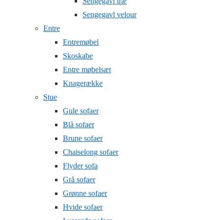
Sengegavl træ
Sengegavl velour
Entre
Entremøbel
Skoskabe
Entre møbelsæt
Knagerække
Stue
Gule sofaer
Blå sofaer
Brune sofaer
Chaiselong sofaer
Flyder sofa
Grå sofaer
Grønne sofaer
Hvide sofaer