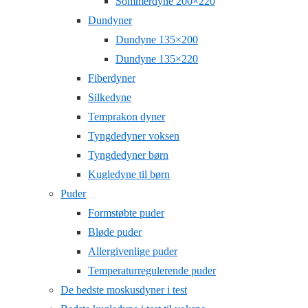
Sommerdyne 200×220
Dundyner
Dundyne 135×200
Dundyne 135×220
Fiberdyner
Silkedyne
Temprakon dyner
Tyngdedyner voksen
Tyngdedyner børn
Kugledyne til børn
Puder
Formstøbte puder
Bløde puder
Allergivenlige puder
Temperaturregulerende puder
De bedste moskusdyner i test