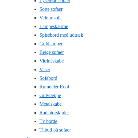
Lyserøde sofaer
Sorte sofaer
Velour sofa
Lampeskærme
Spisebord med udtræk
Guldlamper
Beige sofaer
Vitrineskabe
Vaser
Sofabord
Rumdeler Reol
Gulvtæppe
Metalskabe
Radiatorskjuler
Tv borde
Tilbud på sofaer