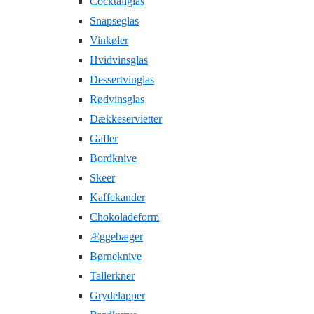
Cocktailglas
Snapseglas
Vinkøler
Hvidvinsglas
Dessertvinglas
Rødvinsglas
Dækkeservietter
Gafler
Bordknive
Skeer
Kaffekander
Chokoladeform
Æggebæger
Børneknive
Tallerkner
Grydelapper