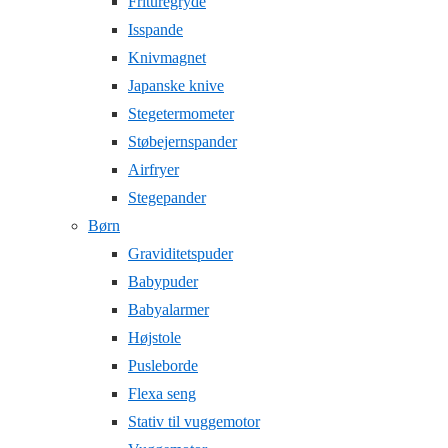
Frituregryde
Isspande
Knivmagnet
Japanske knive
Stegetermometer
Støbejernspander
Airfryer
Stegepander
Børn
Graviditetspuder
Babypuder
Babyalarmer
Højstole
Pusleborde
Flexa seng
Stativ til vuggemotor