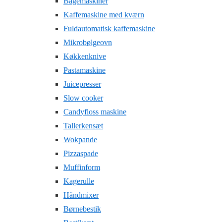
Bagemaskiner
Kaffemaskine med kværn
Fuldautomatisk kaffemaskine
Mikrobølgeovn
Køkkenknive
Pastamaskine
Juicepresser
Slow cooker
Candyfloss maskine
Tallerkensæt
Wokpande
Pizzaspade
Muffinform
Kagerulle
Håndmixer
Børnebestik