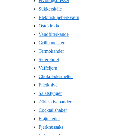
Hvidløgspresser
Sukkerskåle
Elektrisk peberkværn
Osteklokke
Vandfilterkande
Grillhandsker
Termokander
Skærebræt
Vaffeljern
Chokoladesmelter
Filetknive
Salatslynger
Æbleskivepander
Cocktailshaker
Fløjtekedel
Fjerkræssaks