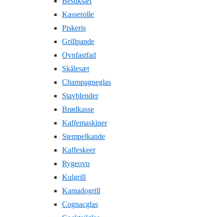
Bestiksæt
Kasserolle
Piskeris
Grillpande
Ovnfastfad
Skålesæt
Champagneglas
Stavblender
Brødkasse
Kaffemaskiner
Stempelkande
Kaffeskeer
Rygeovn
Kulgrill
Kamadogrill
Cognacglas