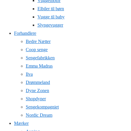
Vuggemotor
Elbiler til børn
Vugge til baby
Slyngevugger
Forhandlere
Bedre Nætter
Coop senge
Sengefabrikken
Emma Madras
Ilva
Drømmeland
Dyne Zonen
Shopdyner
Sengekompagniet
Nordic Dream
Mærker