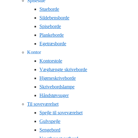
Spisestue
Stueborde
Sildebensborde
Spiseborde
Plankeborde
Egetræsborde
Kontor
Kontorstole
Væghængte skriveborde
Hjørneskriveborde
Skrivebordslampe
Håndstøvsuger
Til soveværelset
Spejle til soveværelset
Gulvspejle
Sengebord