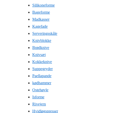
Silikoneforme
Bageforme
Madkasser
Kagefade
Serveringsskåle
Knivblokke
Brødknive
Knivsæt
Kokkeknive
Suppegryder
Paellapande
kødhammer
Ostehøvle
Isforme
Rivejern
Hvidløgspresser