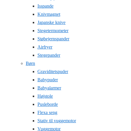
Isspande
Knivmagnet
Japanske knive
Stegetermometer
Støbejernspander
Airfryer
Stegepander
Børn
Graviditetspuder
Babypuder
Babyalarmer
Højstole
Pusleborde
Flexa seng
Stativ til vuggemotor
Vuggemotor