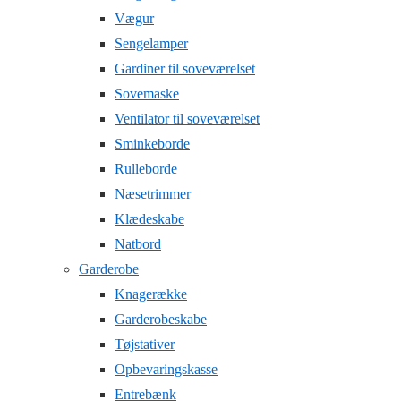
Vægur
Sengelamper
Gardiner til soveværelset
Sovemaske
Ventilator til soveværelset
Sminkeborde
Rulleborde
Næsetrimmer
Klædeskabe
Natbord
Garderobe
Knagerække
Garderobeskabe
Tøjstativer
Opbevaringskasse
Entrebænk