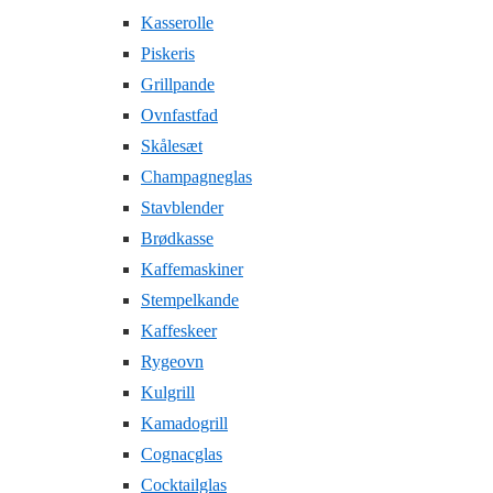
Kasserolle
Piskeris
Grillpande
Ovnfastfad
Skålesæt
Champagneglas
Stavblender
Brødkasse
Kaffemaskiner
Stempelkande
Kaffeskeer
Rygeovn
Kulgrill
Kamadogrill
Cognacglas
Cocktailglas