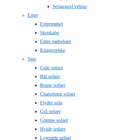
Sengegavl velour
Entre
Entremøbel
Skoskabe
Entre møbelsæt
Knagerække
Stue
Gule sofaer
Blå sofaer
Brune sofaer
Chaiselong sofaer
Flyder sofa
Grå sofaer
Grønne sofaer
Hvide sofaer
Lyserøde sofaer