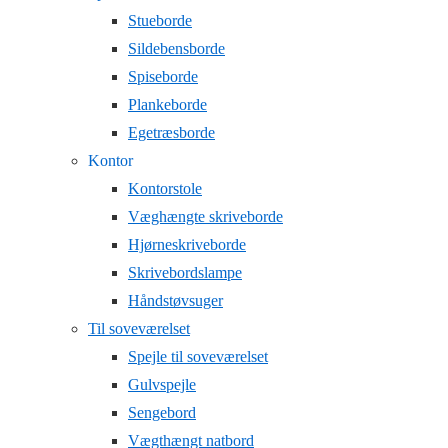
Stueborde
Sildebensborde
Spiseborde
Plankeborde
Egetræsborde
Kontor
Kontorstole
Væghængte skriveborde
Hjørneskriveborde
Skrivebordslampe
Håndstøvsuger
Til soveværelset
Spejle til soveværelset
Gulvspejle
Sengebord
Vægthængt natbord