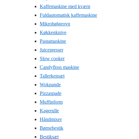
Kaffemaskine med kværn
Fuldautomatisk kaffemaskine
Mikrobølgeovn
Køkkenknive
Pastamaskine
Juicepresser
Slow cooker
Candyfloss maskine
Tallerkensæt
Wokpande
Pizzaspade
Muffinform
Kagerulle
Håndmixer
Børnebestik
Bestiksæt