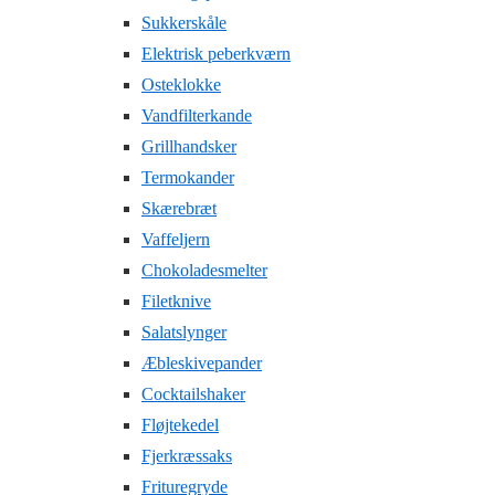
Sukkerskåle
Elektrisk peberkværn
Osteklokke
Vandfilterkande
Grillhandsker
Termokander
Skærebræt
Vaffeljern
Chokoladesmelter
Filetknive
Salatslynger
Æbleskivepander
Cocktailshaker
Fløjtekedel
Fjerkræssaks
Frituregryde