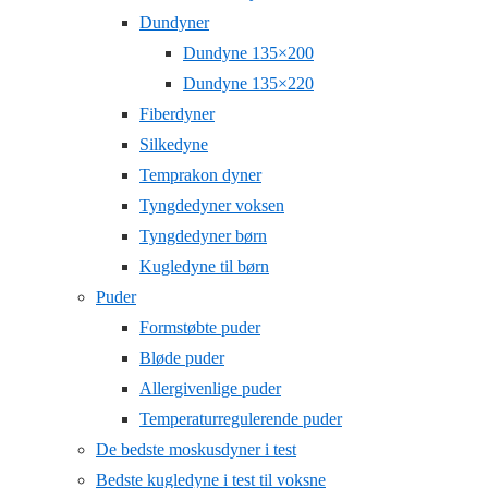
Dundyner
Dundyne 135×200
Dundyne 135×220
Fiberdyner
Silkedyne
Temprakon dyner
Tyngdedyner voksen
Tyngdedyner børn
Kugledyne til børn
Puder
Formstøbte puder
Bløde puder
Allergivenlige puder
Temperaturregulerende puder
De bedste moskusdyner i test
Bedste kugledyne i test til voksne