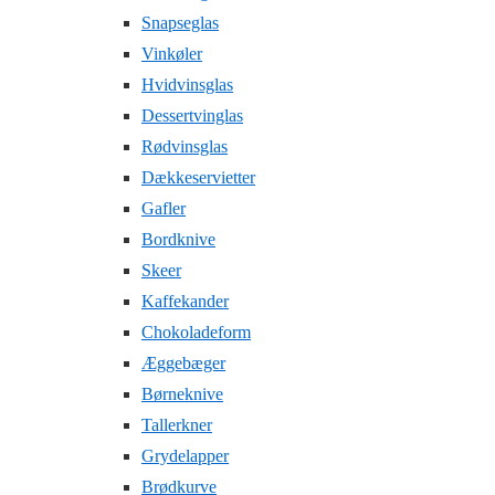
Snapseglas
Vinkøler
Hvidvinsglas
Dessertvinglas
Rødvinsglas
Dækkeservietter
Gafler
Bordknive
Skeer
Kaffekander
Chokoladeform
Æggebæger
Børneknive
Tallerkner
Grydelapper
Brødkurve