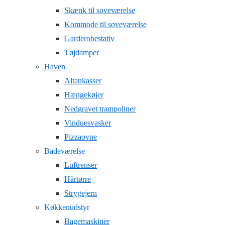
Skænk til soveværelse
Kommode til soveværelse
Garderobestativ
Tøjdamper
Haven
Altankasser
Hængekøjer
Nedgravet trampoliner
Vinduesvasker
Pizzaovne
Badeværelse
Luftrenser
Hårtørre
Strygejern
Køkkenudstyr
Bagemaskiner