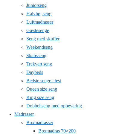
Juniorseng
Halvhøj seng
Luftmadrasser
Gæstesenge
Seng med skuffer
Weekendseng
Skabsseng
Trekvart seng
Daybeds
Bedste senge i test
Queen size seng
King size seng
Dobbeltseng med opbevaring
Madrasser
Boxmadrasser
Boxmadras 70×200