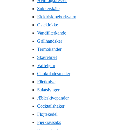
Hvidløgspresser
Sukkerskåle
Elektrisk peberkværn
Osteklokke
Vandfilterkande
Grillhandsker
Termokander
Skærebræt
Vaffeljern
Chokoladesmelter
Filetknive
Salatslynger
Æbleskivepander
Cocktailshaker
Fløjtekedel
Fjerkræssaks