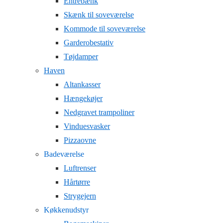
Entrebænk
Skænk til soveværelse
Kommode til soveværelse
Garderobestativ
Tøjdamper
Haven
Altankasser
Hængekøjer
Nedgravet trampoliner
Vinduesvasker
Pizzaovne
Badeværelse
Luftrenser
Hårtørre
Strygejern
Køkkenudstyr