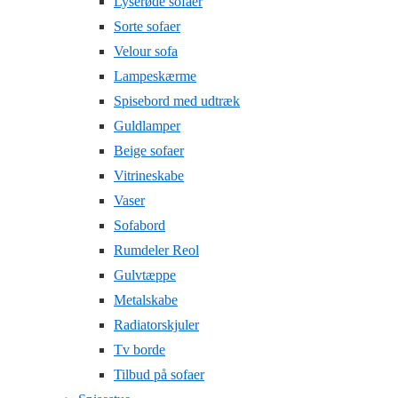
Lyserøde sofaer
Sorte sofaer
Velour sofa
Lampeskærme
Spisebord med udtræk
Guldlamper
Beige sofaer
Vitrineskabe
Vaser
Sofabord
Rumdeler Reol
Gulvtæppe
Metalskabe
Radiatorskjuler
Tv borde
Tilbud på sofaer