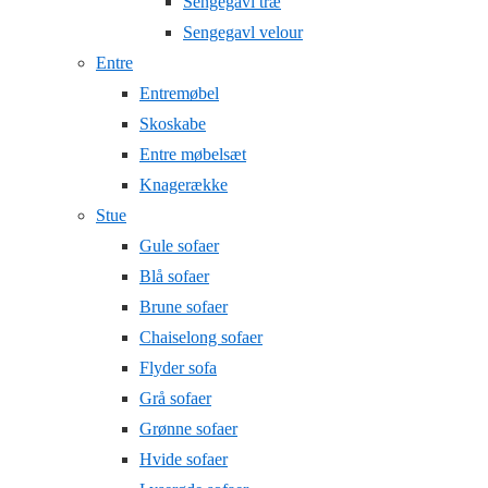
Sengegavl træ
Sengegavl velour
Entre
Entremøbel
Skoskabe
Entre møbelsæt
Knagerække
Stue
Gule sofaer
Blå sofaer
Brune sofaer
Chaiselong sofaer
Flyder sofa
Grå sofaer
Grønne sofaer
Hvide sofaer