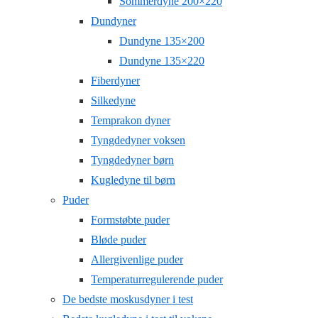
Sommerdyne 200×220
Dundyner
Dundyne 135×200
Dundyne 135×220
Fiberdyner
Silkedyne
Temprakon dyner
Tyngdedyner voksen
Tyngdedyner børn
Kugledyne til børn
Puder
Formstøbte puder
Bløde puder
Allergivenlige puder
Temperaturregulerende puder
De bedste moskusdyner i test