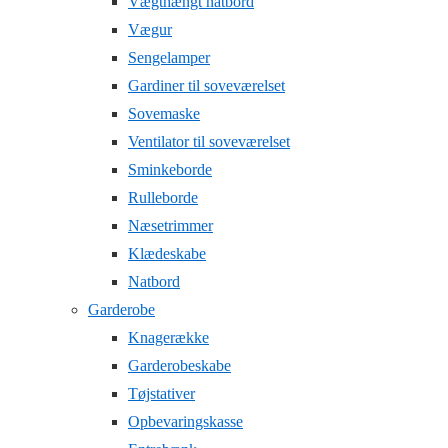
Vægthængt natbord
Vægur
Sengelamper
Gardiner til soveværelset
Sovemaske
Ventilator til soveværelset
Sminkeborde
Rulleborde
Næsetrimmer
Klædeskabe
Natbord
Garderobe
Knagerække
Garderobeskabe
Tøjstativer
Opbevaringskasse