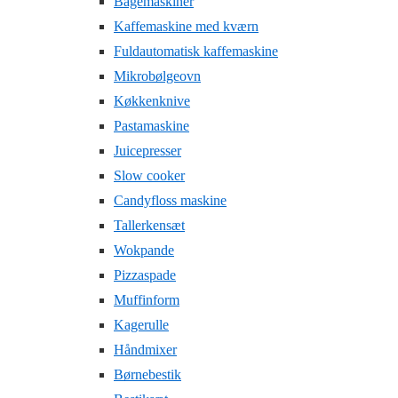
Bagemaskiner
Kaffemaskine med kværn
Fuldautomatisk kaffemaskine
Mikrobølgeovn
Køkkenknive
Pastamaskine
Juicepresser
Slow cooker
Candyfloss maskine
Tallerkensæt
Wokpande
Pizzaspade
Muffinform
Kagerulle
Håndmixer
Børnebestik