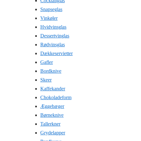
Cocktailglas
Snapseglas
Vinkøler
Hvidvinsglas
Dessertvinglas
Rødvinsglas
Dækkeservietter
Gafler
Bordknive
Skeer
Kaffekander
Chokoladeform
Æggebæger
Børneknive
Tallerkner
Grydelapper