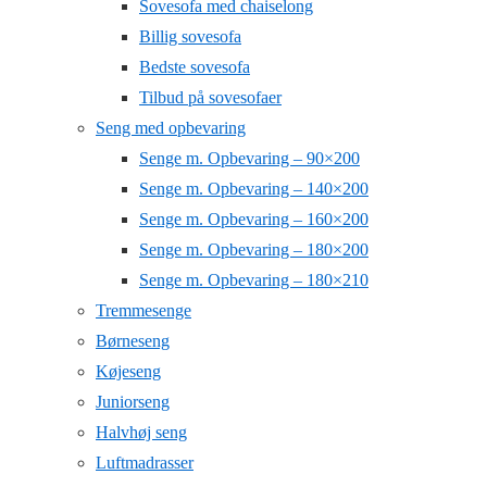
Sovesofa med chaiselong
Billig sovesofa
Bedste sovesofa
Tilbud på sovesofaer
Seng med opbevaring
Senge m. Opbevaring – 90×200
Senge m. Opbevaring – 140×200
Senge m. Opbevaring – 160×200
Senge m. Opbevaring – 180×200
Senge m. Opbevaring – 180×210
Tremmesenge
Børneseng
Køjeseng
Juniorseng
Halvhøj seng
Luftmadrasser