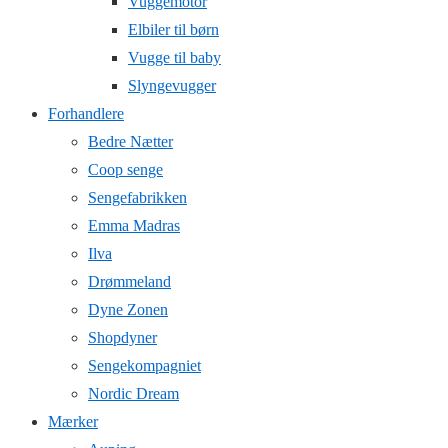
Vuggemotor
Elbiler til børn
Vugge til baby
Slyngevugger
Forhandlere
Bedre Nætter
Coop senge
Sengefabrikken
Emma Madras
Ilva
Drømmeland
Dyne Zonen
Shopdyner
Sengekompagniet
Nordic Dream
Mærker