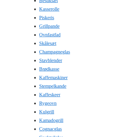
Bestiksæt
Kasserolle
Piskeris
Grillpande
Ovnfastfad
Skålesæt
Champagneglas
Stavblender
Brødkasse
Kaffemaskiner
Stempelkande
Kaffeskeer
Rygeovn
Kulgrill
Kamadogrill
Cognacglas