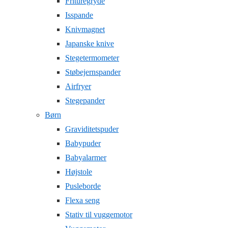
Frituregryde
Isspande
Knivmagnet
Japanske knive
Stegetermometer
Støbejernspander
Airfryer
Stegepander
Børn
Graviditetspuder
Babypuder
Babyalarmer
Højstole
Pusleborde
Flexa seng
Stativ til vuggemotor