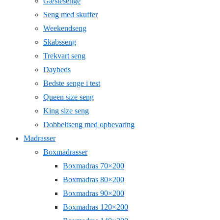
Gæstesenge
Seng med skuffer
Weekendseng
Skabsseng
Trekvart seng
Daybeds
Bedste senge i test
Queen size seng
King size seng
Dobbeltseng med opbevaring
Madrasser
Boxmadrasser
Boxmadras 70×200
Boxmadras 80×200
Boxmadras 90×200
Boxmadras 120×200