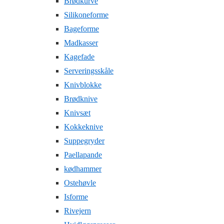
Brødkurve
Silikoneforme
Bageforme
Madkasser
Kagefade
Serveringsskåle
Knivblokke
Brødknive
Knivsæt
Kokkeknive
Suppegryder
Paellapande
kødhammer
Ostehøvle
Isforme
Rivejern