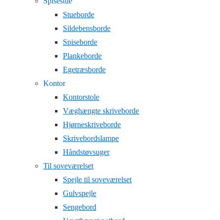
Spisestue
Stueborde
Sildebensborde
Spiseborde
Plankeborde
Egetræsborde
Kontor
Kontorstole
Væghængte skriveborde
Hjørneskriveborde
Skrivebordslampe
Håndstøvsuger
Til soveværelset
Spejle til soveværelset
Gulvspejle
Sengebord