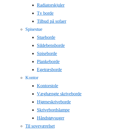
Radiatorskjuler
Tv borde
Tilbud på sofaer
Spisestue
Stueborde
Sildebensborde
Spiseborde
Plankeborde
Egetræsborde
Kontor
Kontorstole
Væghængte skriveborde
Hjørneskriveborde
Skrivebordslampe
Håndstøvsuger
Til soveværelset