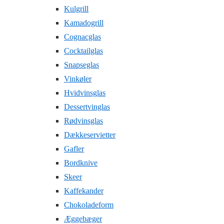
Kulgrill
Kamadogrill
Cognacglas
Cocktailglas
Snapseglas
Vinkøler
Hvidvinsglas
Dessertvinglas
Rødvinsglas
Dækkeservietter
Gafler
Bordknive
Skeer
Kaffekander
Chokoladeform
Æggebæger