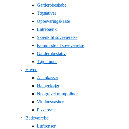
Garderobeskabe
Tøjstativer
Opbevaringskasse
Entrebænk
Skænk til soveværelse
Kommode til soveværelse
Garderobestativ
Tøjdamper
Haven
Altankasser
Hængekøjer
Nedgravet trampoliner
Vinduesvasker
Pizzaovne
Badeværelse
Luftrenser