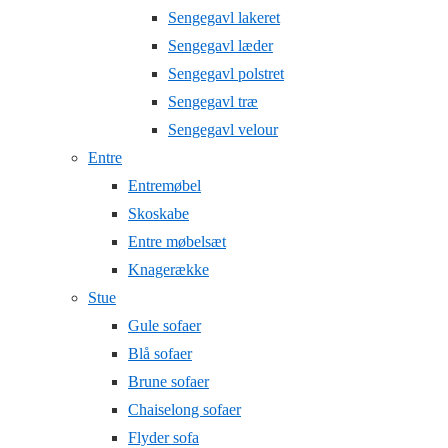
Sengegavl lakeret
Sengegavl læder
Sengegavl polstret
Sengegavl træ
Sengegavl velour
Entre
Entremøbel
Skoskabe
Entre møbelsæt
Knagerække
Stue
Gule sofaer
Blå sofaer
Brune sofaer
Chaiselong sofaer
Flyder sofa