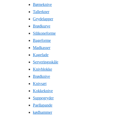
Børneknive
Tallerkner
Grydelapper
Brødkurve
Silikoneforme
Bageforme
Madkasser
Kagefade
Serveringsskåle
Knivblokke
Brødknive
Knivsæt
Kokkeknive
Suppegryder
Paellapande
kødhammer