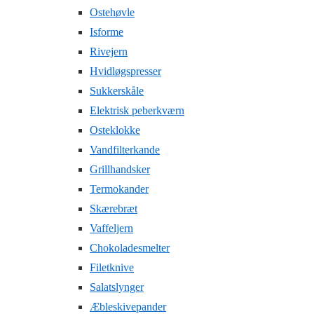
Ostehøvle
Isforme
Rivejern
Hvidløgspresser
Sukkerskåle
Elektrisk peberkværn
Osteklokke
Vandfilterkande
Grillhandsker
Termokander
Skærebræt
Vaffeljern
Chokoladesmelter
Filetknive
Salatslynger
Æbleskivepander