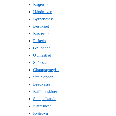
Kagerulle
Håndmixer
Børnebestik
Bestiksæt
Kasserolle
Piskeris
Grillpande
Ovnfastfad
Skålesæt
Champagneglas
Stavblender
Brødkasse
Kaffemaskiner
Stempelkande
Kaffeskeer
Rygeovn