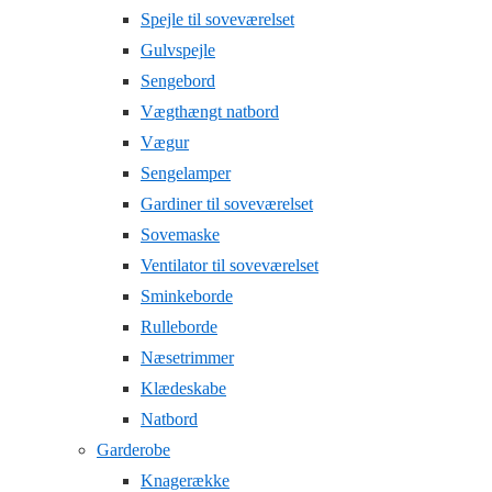
Spejle til soveværelset
Gulvspejle
Sengebord
Vægthængt natbord
Vægur
Sengelamper
Gardiner til soveværelset
Sovemaske
Ventilator til soveværelset
Sminkeborde
Rulleborde
Næsetrimmer
Klædeskabe
Natbord
Garderobe
Knagerække