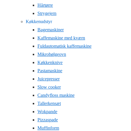
Hårtørre
Strygejern
Køkkenudstyr
Bagemaskiner
Kaffemaskine med kværn
Fuldautomatisk kaffemaskine
Mikrobølgeovn
Køkkenknive
Pastamaskine
Juicepresser
Slow cooker
Candyfloss maskine
Tallerkensæt
Wokpande
Pizzaspade
Muffinform