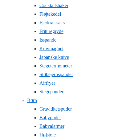
Cocktailshaker
Fløjtekedel
Fjerkræssaks
Frituregryde
Isspande
Knivmagnet
Japanske knive
Stegetermometer
Støbejernspander
Airfryer
Stegepander
Børn
Graviditetspuder
Babypuder
Babyalarmer
Højstole