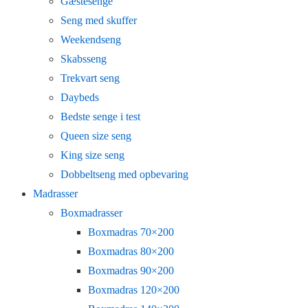
Gæstesenge
Seng med skuffer
Weekendseng
Skabsseng
Trekvart seng
Daybeds
Bedste senge i test
Queen size seng
King size seng
Dobbeltseng med opbevaring
Madrasser
Boxmadrasser
Boxmadras 70×200
Boxmadras 80×200
Boxmadras 90×200
Boxmadras 120×200