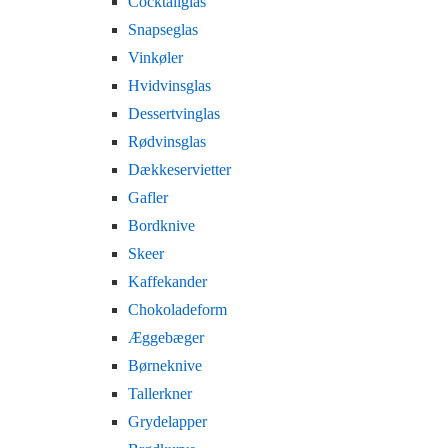
Cocktailglas
Snapseglas
Vinkøler
Hvidvinsglas
Dessertvinglas
Rødvinsglas
Dækkeservietter
Gafler
Bordknive
Skeer
Kaffekander
Chokoladeform
Æggebæger
Børneknive
Tallerkner
Grydelapper