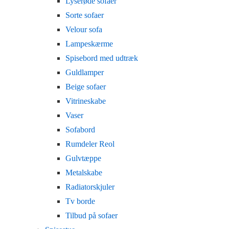
Lyserøde sofaer
Sorte sofaer
Velour sofa
Lampeskærme
Spisebord med udtræk
Guldlamper
Beige sofaer
Vitrineskabe
Vaser
Sofabord
Rumdeler Reol
Gulvtæppe
Metalskabe
Radiatorskjuler
Tv borde
Tilbud på sofaer