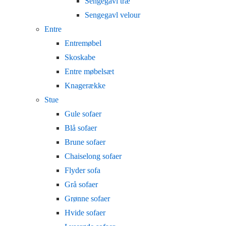
Sengegavl træ
Sengegavl velour
Entre
Entremøbel
Skoskabe
Entre møbelsæt
Knagerække
Stue
Gule sofaer
Blå sofaer
Brune sofaer
Chaiselong sofaer
Flyder sofa
Grå sofaer
Grønne sofaer
Hvide sofaer