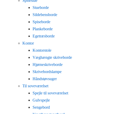
Spisestue
Stueborde
Sildebensborde
Spiseborde
Plankeborde
Egetræsborde
Kontor
Kontorstole
Væghængte skriveborde
Hjørneskriveborde
Skrivebordslampe
Håndstøvsuger
Til soveværelset
Spejle til soveværelset
Gulvspejle
Sengebord