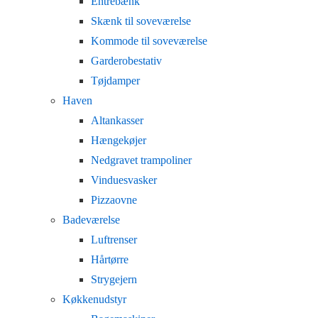
Entrebænk
Skænk til soveværelse
Kommode til soveværelse
Garderobestativ
Tøjdamper
Haven
Altankasser
Hængekøjer
Nedgravet trampoliner
Vinduesvasker
Pizzaovne
Badeværelse
Luftrenser
Hårtørre
Strygejern
Køkkenudstyr