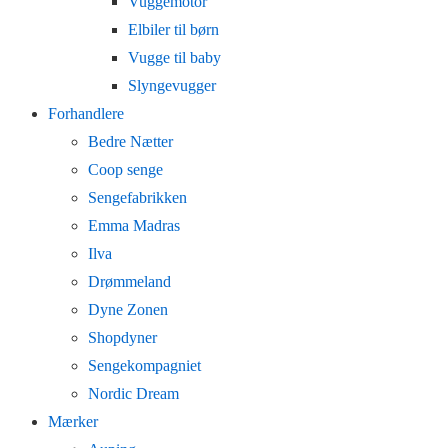
Vuggemotor
Elbiler til børn
Vugge til baby
Slyngevugger
Forhandlere
Bedre Nætter
Coop senge
Sengefabrikken
Emma Madras
Ilva
Drømmeland
Dyne Zonen
Shopdyner
Sengekompagniet
Nordic Dream
Mærker