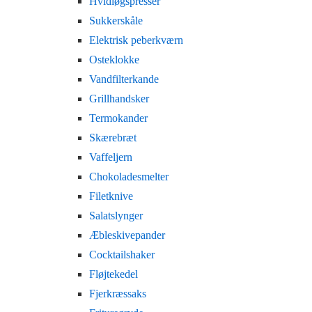
Hvidløgspresser
Sukkerskåle
Elektrisk peberkværn
Osteklokke
Vandfilterkande
Grillhandsker
Termokander
Skærebræt
Vaffeljern
Chokoladesmelter
Filetknive
Salatslynger
Æbleskivepander
Cocktailshaker
Fløjtekedel
Fjerkræssaks