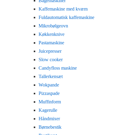
Bagemaskiner
Kaffemaskine med kværn
Fuldautomatisk kaffemaskine
Mikrobølgeovn
Køkkenknive
Pastamaskine
Juicepresser
Slow cooker
Candyfloss maskine
Tallerkensæt
Wokpande
Pizzaspade
Muffinform
Kagerulle
Håndmixer
Børnebestik