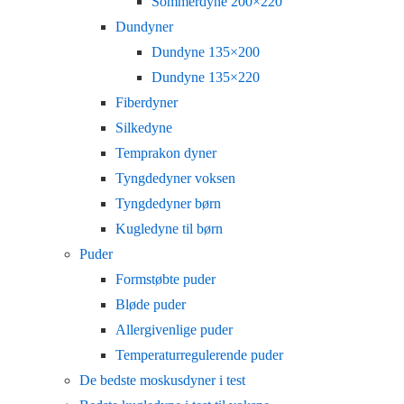
Sommerdyne 200×220
Dundyner
Dundyne 135×200
Dundyne 135×220
Fiberdyner
Silkedyne
Temprakon dyner
Tyngdedyner voksen
Tyngdedyner børn
Kugledyne til børn
Puder
Formstøbte puder
Bløde puder
Allergivenlige puder
Temperaturregulerende puder
De bedste moskusdyner i test