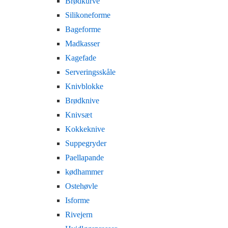
Brødkurve
Silikoneforme
Bageforme
Madkasser
Kagefade
Serveringsskåle
Knivblokke
Brødknive
Knivsæt
Kokkeknive
Suppegryder
Paellapande
kødhammer
Ostehøvle
Isforme
Rivejern