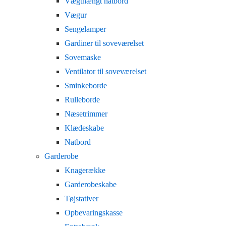
Vægthængt natbord
Vægur
Sengelamper
Gardiner til soveværelset
Sovemaske
Ventilator til soveværelset
Sminkeborde
Rulleborde
Næsetrimmer
Klædeskabe
Natbord
Garderobe
Knagerække
Garderobeskabe
Tøjstativer
Opbevaringskasse