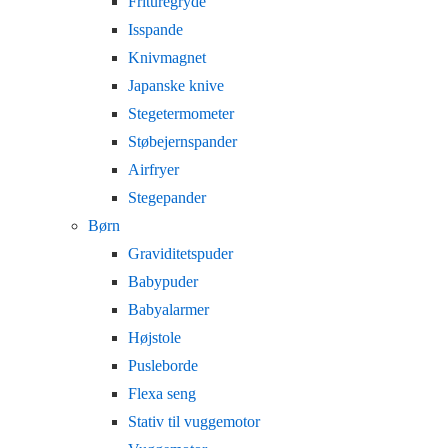
Frituregryde
Isspande
Knivmagnet
Japanske knive
Stegetermometer
Støbejernspander
Airfryer
Stegepander
Børn
Graviditetspuder
Babypuder
Babyalarmer
Højstole
Pusleborde
Flexa seng
Stativ til vuggemotor