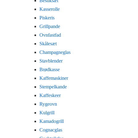
Bestiksæt
Kasserolle
Piskeris
Grillpande
Ovnfastfad
Skålesæt
Champagneglas
Stavblender
Brødkasse
Kaffemaskiner
Stempelkande
Kaffeskeer
Rygeovn
Kulgrill
Kamadogrill
Cognacglas